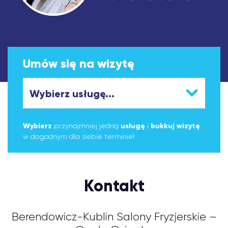
Umów się na wizytę
Wybierz
przynajmniej jedną
usługę
i
bukkuj wizytę
w dogodnym dla siebie terminie!
Kontakt
Berendowicz-Kublin Salony Fryzjerskie –