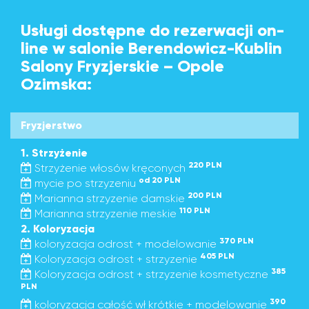
Usługi dostępne do rezerwacji on-
line w salonie Berendowicz-Kublin
Salony Fryzjerskie – Opole
Ozimska:
Fryzjerstwo
1. Strzyżenie
220 PLN
Strzyżenie włosów kręconych
od 20 PLN
mycie po strzyzeniu
200 PLN
Marianna strzyzenie damskie
110 PLN
Marianna strzyzenie meskie
2. Koloryzacja
370 PLN
koloryzacja odrost + modelowanie
405 PLN
Koloryzacja odrost + strzyzenie
385
Koloryzacja odrost + strzyzenie kosmetyczne
PLN
390
koloryzacja całość wł krótkie + modelowanie