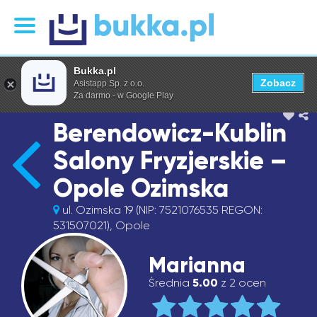
Bukka.pl
Zobacz
Asistapp Sp. z o.o.
Za darmo - w Google Play
Berendowicz-Kublin
Salony Fryzjerskie –
Opole Ozimska
ul. Ozimska 19 (NIP: 7521076535 REGON:
531507021), Opole
Marianna
Średnia
5.00
z 2 ocen