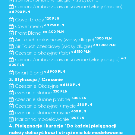
sombre/ombre zaawansowane (włosy średnie)
od 700 PLN
120 PLN
Cover brody
od 250 PLN
Cover meski
od 400 PLN
Front Blond
1300 PLN
Air Touch calosciowy (włosy długie)
od 1000 PLN
Air Touch czesciowy (włosy długie)
od 150 PLN
Czesanie okazyjne (fale)
od
sombre/ombre zaawansowane (włosy długie)
800 PLN
od 900 PLN
Smart Blond
3. Stylizacja / Czesanie
od 180 PLN
Czesanie Okazyjne
350 PLN
czesanie ślubne
300 PLN
czesanie ślubne próbne
280 PLN
Czesanie okazyjne + mycie
450 PLN
czesanie ślubne + mycie
120 PLN
Marianna modelowanie
4. Pielęgnacje i kuracje *Do każdej pielęgnacji
należy doliczyć koszt strzyżenia lub modelowania