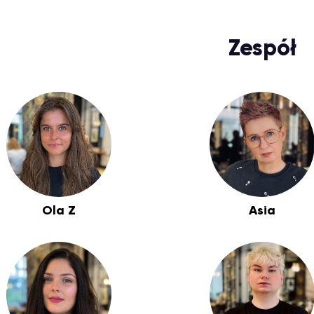
Zespół
Ola Z
Asia