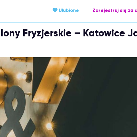
Ulubione
Zarejestruj się za 
lony Fryzjerskie – Katowice J