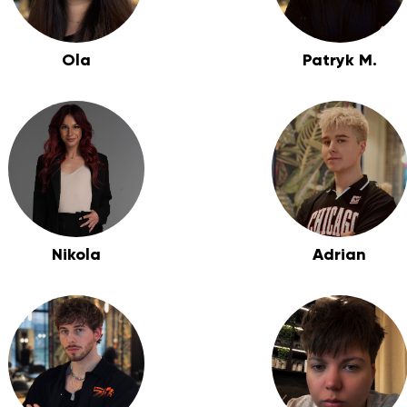
Ola
Patryk M.
Nikola
Adrian