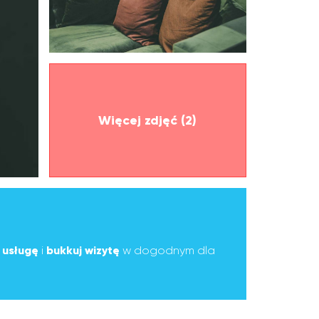
Więcej zdjęć (2)
ą
usługę
i
bukkuj wizytę
w dogodnym dla