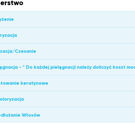
jerstwo
zyżenie
oryzacja
lizacja/Czesanie
lęgnacja - * Do każdej pielęgnacji należy doliczyć koszt mo
stowanie keratynowe
oloryzacja
edłużanie Włosów