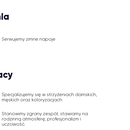
ia
Serwujemy zimne napoje
acy
Specjalizujemy się w strzyżeniach damskich,
męskich oraz koloryzacjach.
Stanowimy zgrany zespół, stawiamy na
rodzinną atmosferę, profesjonalizm i
uczciwość.