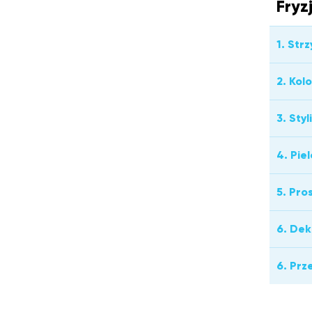
Fryz
1. Str
2. Kol
3. Sty
4. Pie
5. Pro
6. Dek
6. Prz