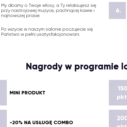
My dbamy o Twoje włosy, a Ty relaksujesz się
6.
przy nastrojowej muzyce, pachnącej kawie i
najnowszej prasie.
Po wizycie w naszym salonie poczujecie się
Państwo w pełni usatysfakcjonowani.
Nagrody w programie l
0
15
MINI PRODUKT
pkt
20
-20% NA USŁUGĘ COMBO
pkt