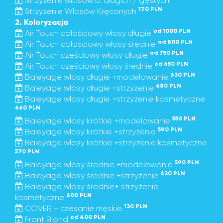
Strzyżenie włosów b. długich / gęstych
170 PLN
Strzyżenie Włosów Kręconych
2. Koloryzacja
od 1000 PLN
Air Touch całościowy włosy długie
od 800 PLN
Air Touch całościowy włosy średnie
od 750 PLN
Air Touch częściowy włosy długie
od 650 PLN
Air Touch częściowy włosy średnie
630 PLN
Baleyage włosy długie +modelowanie
680 PLN
Baleyage włosy długie +strzyżenie
Baleyage włosy długie +strzyżenie kosmetyczne
660 PLN
550 PLN
Baleyage włosy krótkie +modelowanie
590 PLN
Baleyage włosy krótkie +strzyżenie
Baleyage włosy krótkie +strzyżenie kosmetyczne
570 PLN
590 PLN
Baleyage włosy średnie +modelowanie
620 PLN
Baleyage włosy średnie +strzyżenie
Baleyage włosy średnie+ strzyżenie
600 PLN
kosmetyczne
130 PLN
COVER + czesanie męskie
od 400 PLN
Front Blond