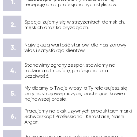
1.
recepcję oraz profesjonalnych stylistów.
Specjalizujemy się w strzyżeniach damskich,
2.
męskich oraz koloryzacjach.
Największą wartość stanowi dla nas zdrowy
3.
włos i satysfakcja klientów.
Stanowimy zgrany zespół, stawiamy na
4.
rodzinną atmosferę, profesjonalizm i
uczciwość.
My dbamy o Twoje włosy, a Ty relaksujesz się
5.
przy nastrojowej muzyce, pachnącej kawie i
najnowszej prasie.
Pracujemy na ekskluzywnych produktach marki
6.
Schwarzkopf Professional, Kerastase, Nashi
Argan.
Po wizycie w naszym salonie poczujecie się