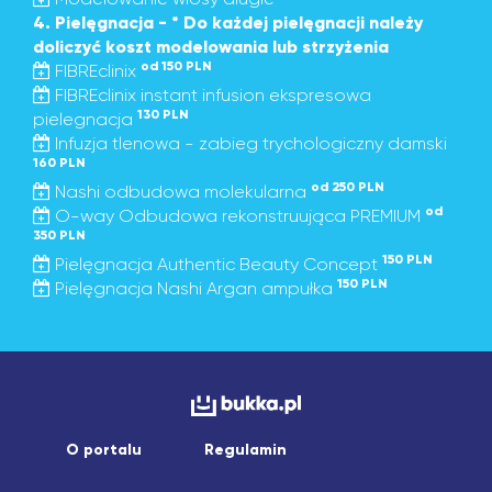
4. Pielęgnacja - * Do każdej pielęgnacji należy
doliczyć koszt modelowania lub strzyżenia
od 150 PLN
FIBREclinix
FIBREclinix instant infusion ekspresowa
130 PLN
pielegnacja
Infuzja tlenowa - zabieg trychologiczny damski
160 PLN
od 250 PLN
Nashi odbudowa molekularna
od
O-way Odbudowa rekonstruująca PREMIUM
350 PLN
150 PLN
Pielęgnacja Authentic Beauty Concept
150 PLN
Pielęgnacja Nashi Argan ampułka
O portalu
Regulamin