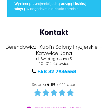
Wybierz
przynajmniej jedną
usługę
i
bukkuj
wizytę
w dogodnym dla siebie terminie!
Kontakt
Berendowicz-Kublin Salony Fryzjerskie –
Katowice Jana
ul. Świętego Jana 5
40-012
Katowice
+48 32 7936558
Średnia
4.89
z 444 ocen