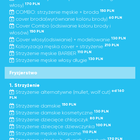
170 PLN
włosy)
150 PLN
COMBO: strzyżenie męskie + broda
60 PLN
cover broda(wyrównanie koloru brody)
Cover Combo (odsiwianie koloru brody i
150 PLN
włosów)
130 PLN
Cover włosy(odsiwianie) + modelowanie
210 PLN
Koloryzacja męska cover + strzyżenie
110 PLN
Strzyżenie męskie BARBER
130 PLN
Strzyżenie męskie włosy długie
Fryzjerstwo
1. Strzyżenie
od 160
Strzyżenie alternatywne (mullet, wolf cut)
PLN
150 PLN
Strzyżenie damskie
130 PLN
Strzyżenie damskie kosmetyczne
80 PLN
Strzyżenie dziecięce chłopczyk
100 PLN
Strzyżenie dziecięce dziewczynka
110 PLN
Strzyżenie męskie klasyczne
170 PLN