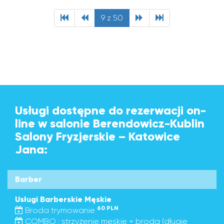
9 z 50
Usługi dostępne do rezerwacji on-
line w salonie Berendowicz-Kublin
Salony Fryzjerskie – Katowice
Jana:
Barber
Usługi Barberskie Męskie
60 PLN
Broda trymowanie
COMBO : strzyżenie męskie + broda (długie