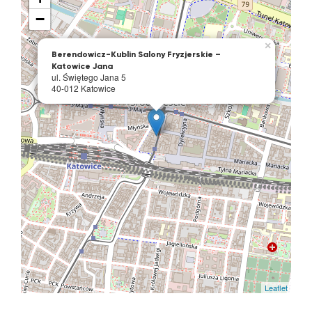
−
×
Berendowicz-Kublin Salony Fryzjerskie –
Katowice Jana
ul. Świętego Jana 5
40-012 Katowice
Leaflet