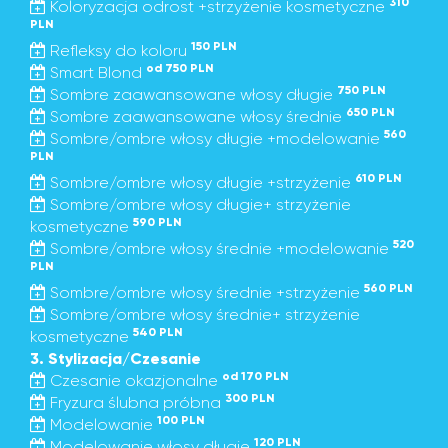
310
Koloryzacja odrost +strzyżenie kosmetyczne
PLN
150 PLN
Refleksy do koloru
od 750 PLN
Smart Blond
750 PLN
Sombre zaawansowane włosy długie
650 PLN
Sombre zaawansowane włosy średnie
560
Sombre/ombre włosy długie +modelowanie
PLN
610 PLN
Sombre/ombre włosy długie +strzyżenie
Sombre/ombre włosy długie+ strzyżenie
590 PLN
kosmetyczne
520
Sombre/ombre włosy średnie +modelowanie
PLN
560 PLN
Sombre/ombre włosy średnie +strzyżenie
Sombre/ombre włosy średnie+ strzyżenie
540 PLN
kosmetyczne
3. Stylizacja/Czesanie
od 170 PLN
Czesanie okazjonalne
300 PLN
Fryzura ślubna próbna
100 PLN
Modelowanie
120 PLN
Modelowanie włosy długie