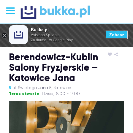
Bukka.pl
Zobacz
Asistapp Sp. z o.o.
Za darmo - w Google Play
Berendowicz-Kublin
Salony Fryzjerskie –
Katowice Jana
ul. Świętego Jana 5, Katowice
Teraz otwarte
Dzisiaj: 8:00 - 17:00