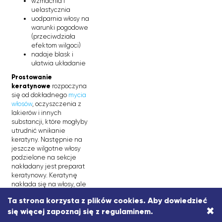
wzmacnia i
uelastycznia
uodparnia włosy na
warunki pogodowe
(przeciwdziała
efektom wilgoci)
nadaje blask i
ułatwia układanie
Prostowanie
keratynowe
rozpoczyna
się od dokładnego
mycia
włosów
, oczyszczenia z
lakierów i innych
substancji, które mogłyby
utrudnić wnikanie
keratyny. Następnie na
jeszcze wilgotne włosy
podzielone na sekcje
nakładany jest preparat
keratynowy. Keratynę
nakłada się na włosy, ale
nie na skórę głowy.
Ta strona korzysta z plików cookies. Aby dowiedzieć
Następnie rozczesuje się
×
się więcej zapoznaj się z
regulaminem
.
włosy i kolejno pasmami
“wprasowuje się” we włosy