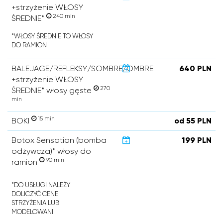
+strzyżenie WŁOSY
240 min
ŚREDNIE*
*WŁOSY ŚREDNIE TO WŁOSY
DO RAMION
BALEJAGE/REFLEKSY/SOMBRE/OMBRE
640 PLN
+strzyżenie WŁOSY
270
ŚREDNIE* włosy gęste
min
15 min
BOKI
od 55 PLN
Botox Sensation (bomba
199 PLN
odżywcza)* włosy do
90 min
ramion
*DO USŁUGI NALEŻY
DOLICZYĆ CENE
STRZYŻENIA LUB
MODELOWANI