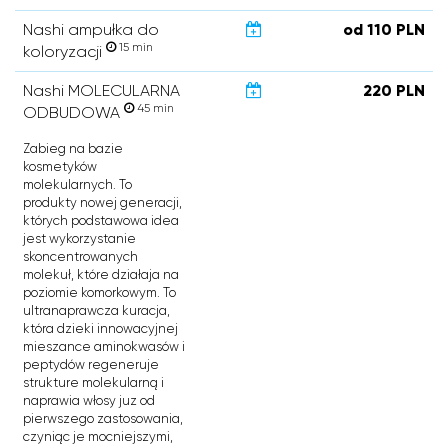
Nashi ampułka do
od 110 PLN
15 min
koloryzacji
Nashi MOLECULARNA
220 PLN
45 min
ODBUDOWA
Zabieg na bazie
kosmetyków
molekularnych. To
produkty nowej generacji,
których podstawowa idea
jest wykorzystanie
skoncentrowanych
molekuł, które działaja na
poziomie komorkowym. To
ultranaprawcza kuracja,
która dzieki innowacyjnej
mieszance aminokwasów i
peptydów regeneruje
strukture molekularną i
naprawia włosy juz od
pierwszego zastosowania,
czyniąc je mocniejszymi,