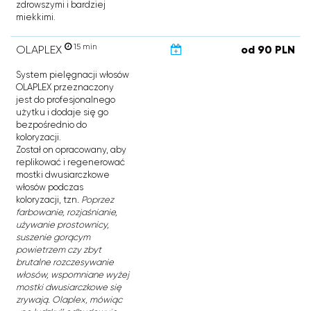
zdrowszymi i bardziej
miekkimi.
15 min
OLAPLEX
od 90 PLN
System pielęgnacji włosów
OLAPLEX przeznaczony
jest do profesjonalnego
użytku i dodaje się go
bezpośrednio do
koloryzacji.
Został on opracowany, aby
replikować i regenerować
mostki dwusiarczkowe
włosów podczas
koloryzacji, tzn
.
Poprzez
farbowanie, rozjaśnianie,
używanie prostownicy,
suszenie gorącym
powietrzem czy zbyt
brutalne rozczesywanie
włosów, wspomniane wyżej
mostki dwusiarczkowe się
zrywają. Olaplex, mówiąc