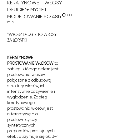
KERATYNOWE - WŁOSY
DŁUGIE*+ MYCIE I
180
MODELOWANIE PO 48h
min
*WŁOSY DŁUGIE TO WŁOSY
ZA ŁOPATKI
KERATYNOWE
PROSTOWANIE WŁOSÓW
to
zabieg, którego celem jest
prostowanie włosów
połączone z odbudową
struktury włosów, ich
intensywne odżywienie i
wygładzenie. Zabieg
keratynowego
prostowania włosów jest
alternatywę dla
prostownicy czy
syntetycznych
preparatów prostujących,
efekt utrzymuje się ok. 3-4