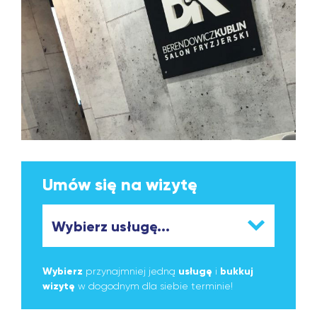
Umów się na wizytę
Wybierz
przynajmniej jedną
usługę
i
bukkuj
wizytę
w dogodnym dla siebie terminie!