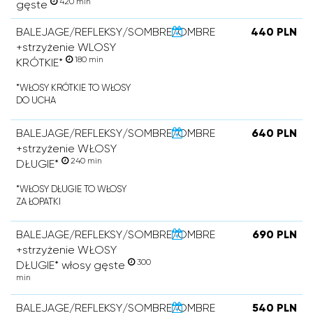
420 min
gęste
BALEJAGE/REFLEKSY/SOMBRE/OMBRE
440 PLN
+strzyżenie WLOSY
180 min
KRÓTKIE*
*WŁOSY KRÓTKIE TO WŁOSY
DO UCHA
BALEJAGE/REFLEKSY/SOMBRE/OMBRE
640 PLN
+strzyżenie WŁOSY
240 min
DŁUGIE*
*WŁOSY DŁUGIE TO WŁOSY
ZA ŁOPATKI
BALEJAGE/REFLEKSY/SOMBRE/OMBRE
690 PLN
+strzyżenie WŁOSY
300
DŁUGIE* włosy gęste
min
BALEJAGE/REFLEKSY/SOMBRE/OMBRE
540 PLN