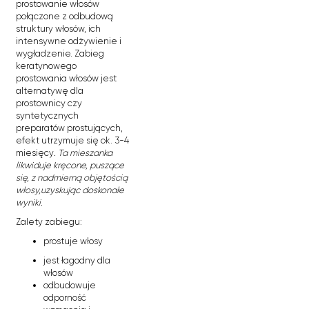
prostowanie włosów
połączone z odbudową
struktury włosów, ich
intensywne odżywienie i
wygładzenie. Zabieg
keratynowego
prostowania włosów jest
alternatywę dla
prostownicy czy
syntetycznych
preparatów prostujących,
efekt utrzymuje się ok. 3-4
miesięcy
. Ta mieszanka
likwiduje kręcone, puszące
się, z nadmierną objętością
włosy,uzyskując doskonałe
wyniki.
Zalety zabiegu:
prostuje włosy
jest łagodny dla
włosów
odbudowuje
odporność