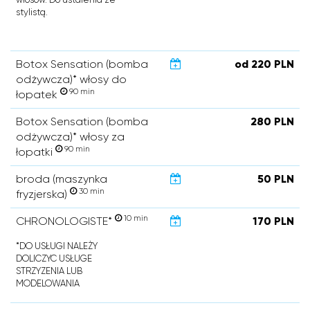
stylistą.
Botox Sensation (bomba
od 220 PLN
odżywcza)* włosy do
90 min
łopatek
Botox Sensation (bomba
280 PLN
odżywcza)* włosy za
90 min
łopatki
broda (maszynka
50 PLN
30 min
fryzjerska)
10 min
CHRONOLOGISTE*
170 PLN
*DO USŁUGI NALEŻY
DOLICZYC USŁUGE
STRZYZENIA LUB
MODELOWANIA