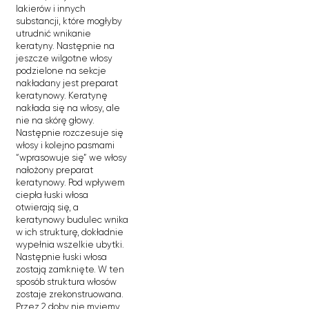
lakierów i innych
substancji, które mogłyby
utrudnić wnikanie
keratyny. Następnie na
jeszcze wilgotne włosy
podzielone na sekcje
nakładany jest preparat
keratynowy. Keratynę
nakłada się na włosy, ale
nie na skórę głowy.
Następnie rozczesuje się
włosy i kolejno pasmami
“wprasowuje się” we włosy
nałożony preparat
keratynowy. Pod wpływem
ciepła łuski włosa
otwierają się, a
keratynowy budulec wnika
w ich strukturę, dokładnie
wypełnia wszelkie ubytki.
Następnie łuski włosa
zostają zamknięte. W ten
sposób struktura włosów
zostaje zrekonstruowana.
Przez 2 doby nie myjemy