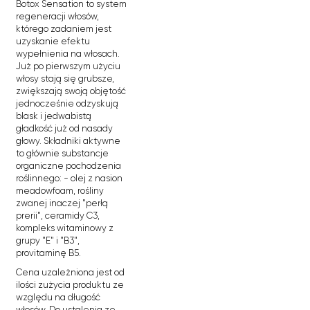
Botox Sensation to system
regeneracji włosów,
którego zadaniem jest
uzyskanie efektu
wypełnienia na włosach.
Już po pierwszym użyciu
włosy stają się grubsze,
zwiększają swoją objętość
jednocześnie odzyskują
blask i jedwabistą
gładkość już od nasady
głowy. Składniki aktywne
to głównie substancje
organiczne pochodzenia
roślinnego: - olej z nasion
meadowfoam, rośliny
zwanej inaczej "perłą
prerii", ceramidy C3,
kompleks witaminowy z
grupy "E" i "B3",
provitaminę B5.
Cena uzależniona jest od
ilości zużycia produktu ze
względu na długość
włosów. Do ustalenia ze