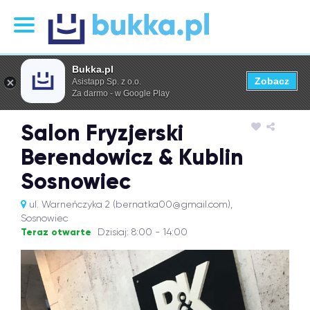
Bukka.pl
Zobacz
Asistapp Sp. z o.o.
Za darmo - w Google Play
Salon Fryzjerski
Berendowicz & Kublin
Sosnowiec
ul. Warneńczyka 2 (bernatka00@gmail.com),
Sosnowiec
Teraz otwarte
Dzisiaj: 8:00 - 14:00