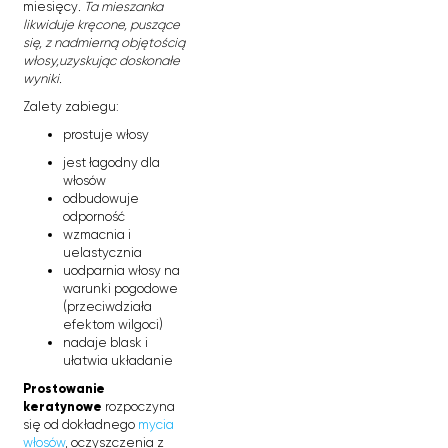
miesięcy
. Ta mieszanka
likwiduje kręcone, puszące
się, z nadmierną objętością
włosy,uzyskując doskonałe
wyniki.
Zalety zabiegu:
prostuje włosy
jest łagodny dla
włosów
odbudowuje
odporność
wzmacnia i
uelastycznia
uodparnia włosy na
warunki pogodowe
(przeciwdziała
efektom wilgoci)
nadaje blask i
ułatwia układanie
Prostowanie
keratynowe
rozpoczyna
się od dokładnego
mycia
włosów
, oczyszczenia z