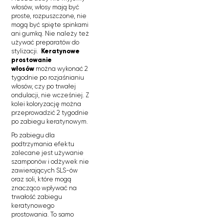
włosów, włosy mają być
proste, rozpuszczone, nie
mogą być spięte spinkami
ani gumką. Nie należy też
używać preparatów do
stylizacji.
Keratynowe
prostowanie
włosów
można wykonać 2
tygodnie po rozjaśnianiu
włosów, czy po trwałej
ondulacji, nie wcześniej. Z
kolei koloryzację można
przeprowadzić 2 tygodnie
po zabiegu keratynowym.
Po zabiegu dla
podtrzymania efektu
zalecane jest używanie
szamponów i odżywek nie
zawierających SLS-ów
oraz soli, które mogą
znacząco wpływać na
trwałość zabiegu
keratynowego
prostowania. To samo