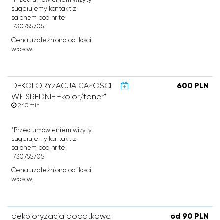
sugerujemy kontakt z
salonem pod nr tel
730755705
Cena uzależniona od ilosci
włosow.
DEKOLORYZACJA CAŁOŚCI
600 PLN
WŁ ŚREDNIE +kolor/toner*
240 min
*Przed umówieniem wizyty
sugerujemy kontakt z
salonem pod nr tel
730755705
Cena uzależniona od ilosci
włosow.
dekoloryzacja dodatkowa
od 90 PLN