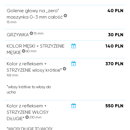
Golenie głowy na „zero”
40 PLN
maszynka 0-3 mm całość
15 min
15 min
GRZYWKA
30 PLN
KOLOR MĘSKI + STRZYŻENIE
140 PLN
60 min
MĘSKIE
Kolor z refleksem +
370 PLN
STRZYZENIE wlosy krótkie*
165 min
*włosy krótkie to włosy do
ucha
Kolor z refleksem +
550 PLN
STRZYZENIE WŁOSY
210 min
DŁUGIE*
*WŁOSY DŁUGIE TO WŁOSY