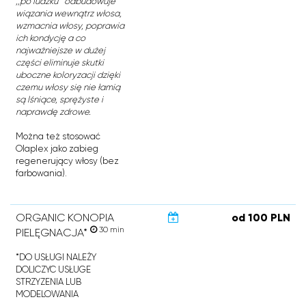
,,po ludzku’’ odbudowuje
wiązania wewnątrz włosa,
wzmacnia włosy, poprawia
ich kondycję a co
najważniejsze w dużej
części eliminuje skutki
uboczne koloryzacji dzięki
czemu włosy się nie łamią
są lśniące, sprężyste i
naprawdę zdrowe.
Można też stosować
Olaplex jako zabieg
regenerujący włosy (bez
farbowania).
ORGANIC KONOPIA
od 100 PLN
30 min
PIELĘGNACJA*
*DO USŁUGI NALEŻY
DOLICZYC USŁUGE
STRZYZENIA LUB
MODELOWANIA