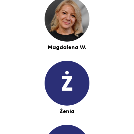
Magdalena W.
Ż
Żenia