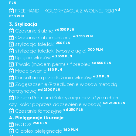
PLN
od
FREE HAND - KOLORYZACJA Z WOLNEJ RĘKI
850 PLN
3. Stylizacja
od 550 PLN
Czesanie ślubne
od 550 PLN
Czesanie ślubne próbne
250 PLN
stylizacja fale,loki
300 PLN
stylizacja fale,loki (włosy długie)
od 350 PLN
Upięcie włosów
od 550 PLN
Trwała (modern perm) + fibreplex
180 PLN
Modelowanie
od 0 PLN
Konsultacja przedłużania włosów
Zagęszczenie/Przedłużenie włosów metodą
od 2500 PLN
keratynową
Usługa Premium (Koloryzacja bez użycia chemii,
od 2500 PLN
czyli kolor poprzez doczepienie włosów)
od 250 PLN
Czesanie fantazyjne
4. Pielęgnacje i kuracje
250 PLN
BOTOX
160 PLN
Olaplex pielęgnacja