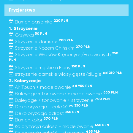
Fryzjerstwo
220 PLN
Elumen pasemka
1. Strzyżenie
50 PLN
Grzywka
200 PLN
Strzyżenie damskie
270 PLN
Strzyżenie Nożem Chińskim
250
Strzyżenie Włosów Kręconych/Falowanych
PLN
150 PLN
Strzyżenie męskie u Eleny
od 250 PLN
strzyżenie damskie włosy gęste/długie
2. Koloryzacja
od 950 PLN
Air Touch + modelowanie
650 PLN
Baleyage + tonowanie + modelowanie
700 PLN
Baleyage + tonowanie + strzyżenie
od 350 PLN
Dekoloryzacja - całość
250 PLN
Dekoloryzacja odrost
370 PLN
Elumen kolor
450 PLN
Koloryzacja całość + modelowanie
495 PLN
Koloryzacja całość + strzyżenie