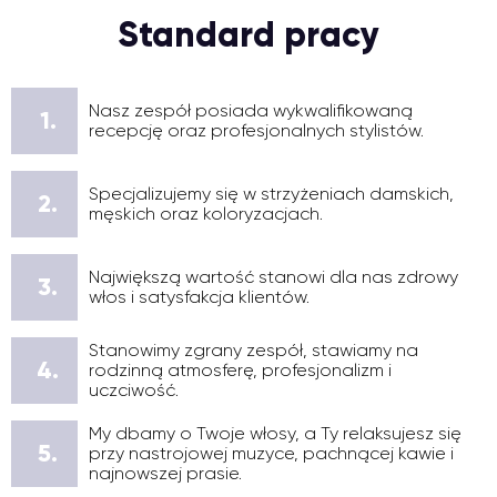
Standard pracy
Nasz zespół posiada wykwalifikowaną
1.
recepcję oraz profesjonalnych stylistów.
Specjalizujemy się w strzyżeniach damskich,
2.
męskich oraz koloryzacjach.
Największą wartość stanowi dla nas zdrowy
3.
włos i satysfakcja klientów.
Stanowimy zgrany zespół, stawiamy na
4.
rodzinną atmosferę, profesjonalizm i
uczciwość.
My dbamy o Twoje włosy, a Ty relaksujesz się
5.
przy nastrojowej muzyce, pachnącej kawie i
najnowszej prasie.