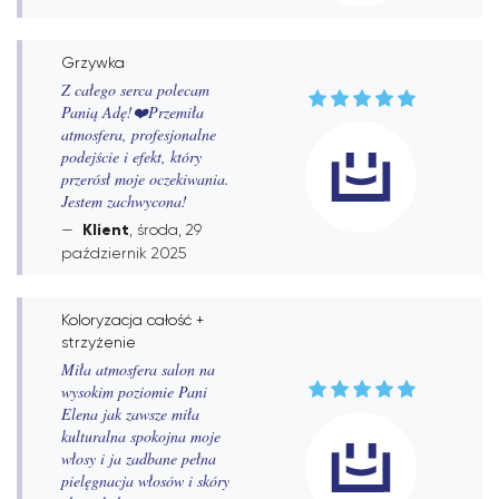
Grzywka
Z całego serca polecam
Panią Adę!❤️Przemiła
atmosfera, profesjonalne
podejście i efekt, który
przerósł moje oczekiwania.
Jestem zachwycona!
Klient
, środa, 29
październik 2025
Koloryzacja całość +
strzyżenie
Miła atmosfera salon na
wysokim poziomie Pani
Elena jak zawsze miła
kulturalna spokojna moje
włosy i ja zadbane pełna
pielęgnacja włosów i skóry