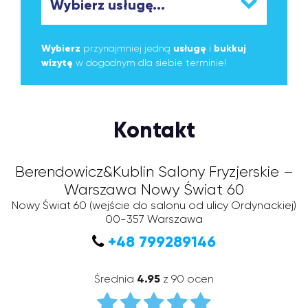
Wybierz
przynajmniej jedną
usługę
i
bukkuj
wizytę
w dogodnym dla siebie terminie!
Kontakt
Berendowicz&Kublin Salony Fryzjerskie –
Warszawa Nowy Świat 60
Nowy Świat 60
(wejście do salonu od ulicy Ordynackiej)
00-357
Warszawa
+48 799289146
Średnia
4.95
z 90 ocen