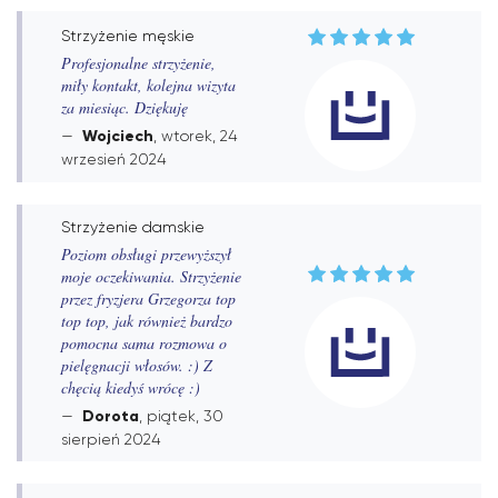
Strzyżenie męskie
Profesjonalne strzyżenie,
miły kontakt, kolejna wizyta
za miesiąc. Dziękuję
Wojciech
, wtorek, 24
wrzesień 2024
Strzyżenie damskie
Poziom obsługi przewyższył
moje oczekiwania. Strzyżenie
przez fryzjera Grzegorza top
top top, jak również bardzo
pomocna sama rozmowa o
pielęgnacji włosów. :) Z
chęcią kiedyś wrócę :)
Dorota
, piątek, 30
sierpień 2024