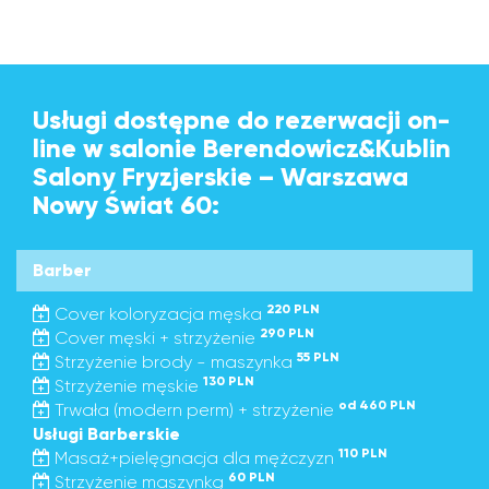
Usługi dostępne do rezerwacji on-
line w salonie Berendowicz&Kublin
Salony Fryzjerskie – Warszawa
Nowy Świat 60:
Barber
220 PLN
Cover koloryzacja męska
290 PLN
Cover męski + strzyżenie
55 PLN
Strzyżenie brody - maszynka
130 PLN
Strzyżenie męskie
od 460 PLN
Trwała (modern perm) + strzyżenie
Usługi Barberskie
110 PLN
Masaż+pielęgnacja dla mężczyzn
60 PLN
Strzyżenie maszynką