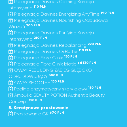
Pielęgnacja Davines Calming Kuracja
110 PLN
Intensywna
190 PLN
Pielęgnacja Davines Energizing AnyTime
Pielęgnacja Davines Nourishing Odbudowa
200 PLN
Wiązań
Pielęgnacja Davines Purifying Kuracja
210 PLN
Intensywna
220 PLN
Pielęgnacja Davines Rebalancing
110 PLN
Pielęgnacja Davines Oi Butter
150 PLN
Pielęgnacja Fibre Clinix
od 130 PLN
Pielęgnacja Fibre Clinix biotic
OWAY REBUILDING ZABIEG GLĘBOKO
380 PLN
ODBUDOWUJĄCY
150 PLN
OWAY SMOOTH+
150 PLN
Peeling enzymatyczny skóry głowy
Ampułka BEAUTY POTION Authentic Beauty
150 PLN
Concept
5. Keratynowe prostowanie
670 PLN
Prostowanie GK