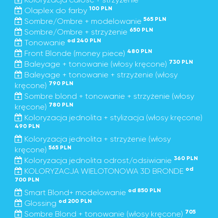
100 PLN
Olaplex do farby
565 PLN
Sombre/Ombre + modelowanie
650 PLN
Sombre/Ombre + strzyżenie
od 240 PLN
Tonowanie
480 PLN
Front Blonde (money piece)
730 PLN
Baleyage + tonowanie (włosy kręcone)
Baleyage + tonowanie + strzyżenie (włosy
790 PLN
kręcone)
Sombre blond + tonowanie + strzyżenie (włosy
780 PLN
kręcone)
Koloryzacja jednolita + stylizacja (włosy kręcone)
490 PLN
Koloryzacja jednolita + strzyżenie (włosy
565 PLN
kręcone)
360 PLN
Koloryzacja jednolita odrost/odsiwianie
od
KOLORYZACJA WIELOTONOWA 3D BRONDE
700 PLN
od 850 PLN
Smart Blond+ modelowanie
od 200 PLN
Glossing
705
Sombre Blond + tonowanie (włosy kręcone)