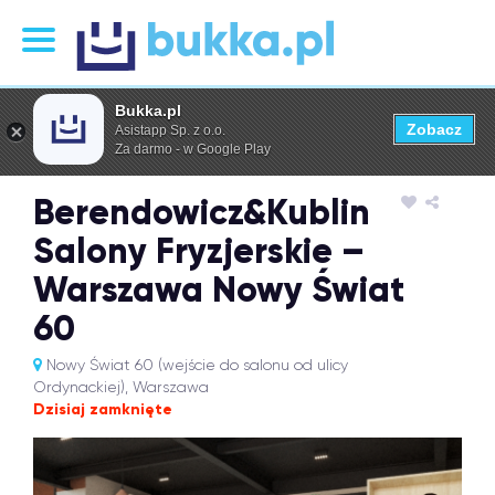
Bukka.pl
Zobacz
Asistapp Sp. z o.o.
Za darmo - w Google Play
Berendowicz&Kublin
Salony Fryzjerskie –
Warszawa Nowy Świat
60
Nowy Świat 60 (wejście do salonu od ulicy
Ordynackiej), Warszawa
Dzisiaj zamknięte