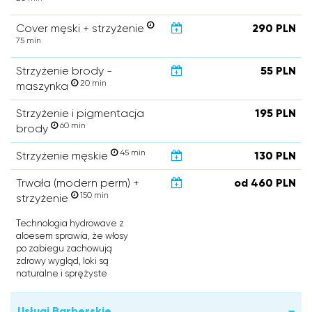
Cover męski + strzyżenie
290 PLN
75 min
Strzyżenie brody -
55 PLN
20 min
maszynka
Strzyżenie i pigmentacja
195 PLN
60 min
brody
45 min
Strzyżenie męskie
130 PLN
Trwała (modern perm) +
od 460 PLN
150 min
strzyżenie
Technologia hydrowave z
aloesem sprawia, że włosy
po zabiegu zachowują
zdrowy wygląd, loki są
naturalne i sprężyste
Usługi Barberskie