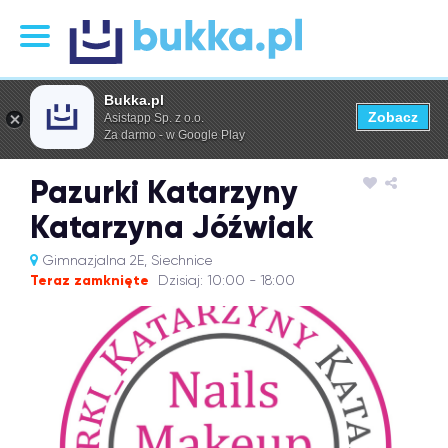
Bukka.pl
Zobacz
Asistapp Sp. z o.o.
Za darmo - w Google Play
Pazurki Katarzyny
Katarzyna Jóźwiak
Gimnazjalna 2E, Siechnice
Teraz zamknięte
Dzisiaj: 10:00 - 18:00