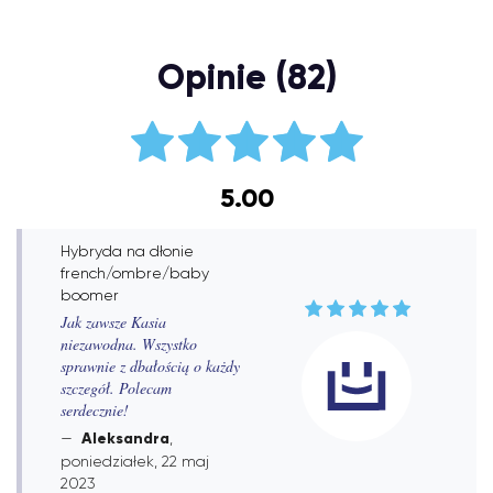
Opinie (82)
5.00
Hybryda na dłonie
french/ombre/baby
boomer
Jak zawsze Kasia
niezawodna. Wszystko
sprawnie z dbałością o każdy
szczegół. Polecam
serdecznie!
Aleksandra
,
poniedziałek, 22 maj
2023