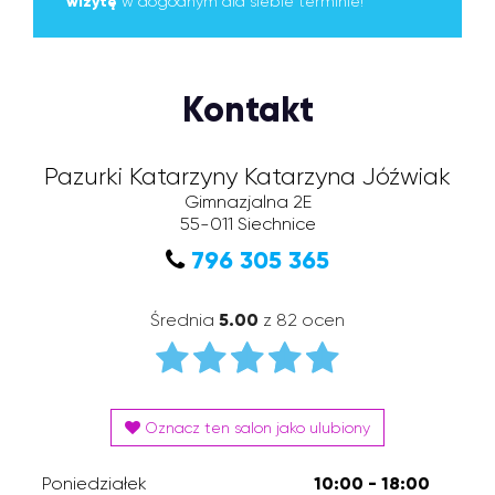
wizytę
w dogodnym dla siebie terminie!
Kontakt
Pazurki Katarzyny Katarzyna Jóźwiak
Gimnazjalna 2E
55-011
Siechnice
796 305 365
Średnia
5.00
z 82 ocen
Oznacz ten salon jako ulubiony
Poniedziałek
10:00 - 18:00