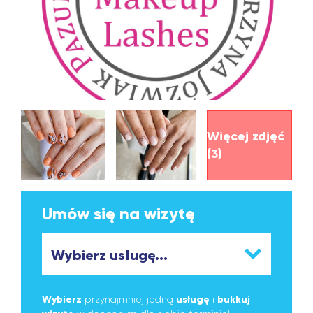
Więcej zdjęć
(3)
Umów się na wizytę
Wybierz
przynajmniej jedną
usługę
i
bukkuj