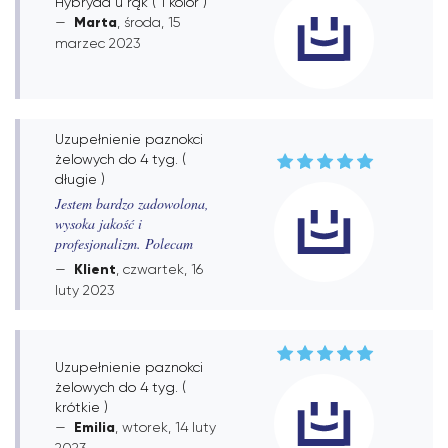
Hybryda u rąk ( 1 kolor )
Marta
, środa, 15
marzec 2023
Uzupełnienie paznokci
żelowych do 4 tyg. (
długie )
Jestem bardzo zadowolona,
wysoka jakość i
profesjonalizm. Polecam
Klient
, czwartek, 16
luty 2023
Uzupełnienie paznokci
żelowych do 4 tyg. (
krótkie )
Emilia
, wtorek, 14 luty
2023