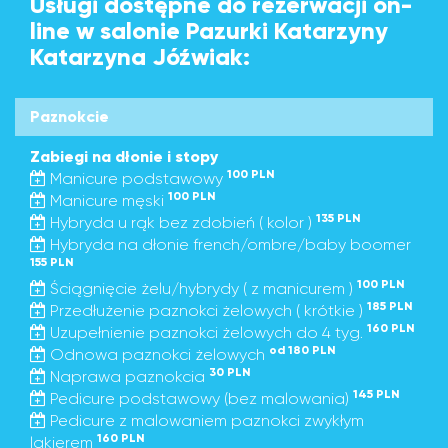
Usługi dostępne do rezerwacji on-
line w salonie Pazurki Katarzyny
Katarzyna Jóźwiak:
Paznokcie
Zabiegi na dłonie i stopy
100 PLN
Manicure podstawowy
100 PLN
Manicure męski
135 PLN
Hybryda u rąk bez zdobień ( kolor )
Hybryda na dłonie french/ombre/baby boomer
155 PLN
100 PLN
Ściągnięcie żelu/hybrydy ( z manicurem )
185 PLN
Przedłużenie paznokci żelowych ( krótkie )
160 PLN
Uzupełnienie paznokci żelowych do 4 tyg.
od 180 PLN
Odnowa paznokci żelowych
30 PLN
Naprawa paznokcia
145 PLN
Pedicure podstawowy (bez malowania)
Pedicure z malowaniem paznokci zwykłym
160 PLN
lakierem