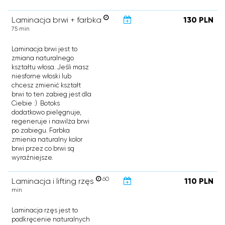
Laminacja brwi + farbka
130 PLN
75 min
Laminacja brwi jest to
zmiana naturalnego
kształtu włosa. Jeśli masz
niesforne włoski lub
chcesz zmienić kształt
brwi to ten zabieg jest dla
Ciebie :) Botoks
dodatkowo pielęgnuje,
regeneruje i nawilża brwi
po zabiegu. Farbka
zmienia naturalny kolor
brwi przez co brwi są
wyraźniejsze.
60
Laminacja i lifting rzęs
110 PLN
min
Laminacja rzęs jest to
podkręcenie naturalnych