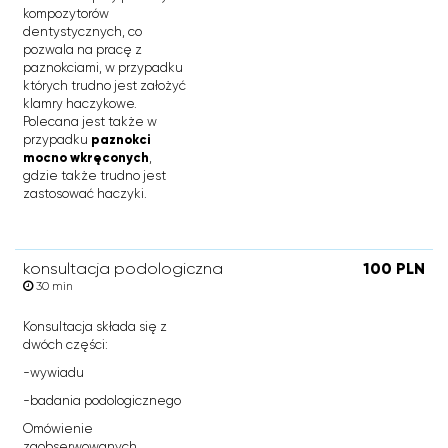
kompozytorów
dentystycznych, co
pozwala na pracę z
paznokciami, w przypadku
których trudno jest założyć
klamry haczykowe.
Polecana jest także w
przypadku
paznokci
mocno wkręconych
,
gdzie także trudno jest
zastosować haczyki.
konsultacja podologiczna
100 PLN
30 min
Konsultacja składa się z
dwóch części:
-wywiadu
-badania podologicznego
Omówienie
zaobserwowanych