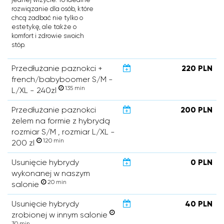
rozwiązanie dla osób, które
chcą zadbać nie tylko o
estetykę, ale także o
komfort i zdrowie swoich
stóp.
Przedłużanie paznokci +
220 PLN
french/babyboomer S/M -
135 min
L/XL - 240zl
Przedłużanie paznokci
200 PLN
żelem na formie z hybrydą
rozmiar S/M , rozmiar L/XL -
120 min
200 zl
Usunięcie hybrydy
0 PLN
wykonanej w naszym
20 min
salonie
Usunięcie hybrydy
40 PLN
zrobionej w innym salonie
30 min