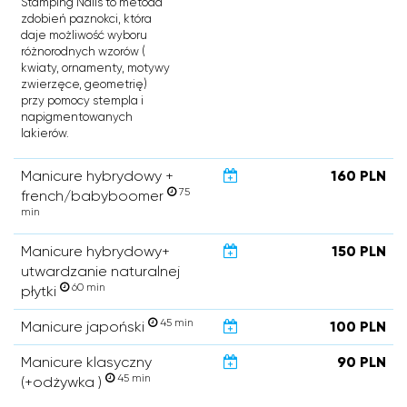
Stamping Nails to metoda
zdobień paznokci, która
daje możliwość wyboru
różnorodnych wzorów (
kwiaty, ornamenty, motywy
zwierzęce, geometrię)
przy pomocy stempla i
napigmentowanych
lakierów.
Manicure hybrydowy +
160 PLN
75
french/babyboomer
min
Manicure hybrydowy+
150 PLN
utwardzanie naturalnej
60 min
płytki
45 min
Manicure japoński
100 PLN
Manicure klasyczny
90 PLN
45 min
(+odżywka )