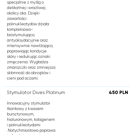
specjalnie z myślą o
delikatnej i wrażliwej
okolicy oka .Dzięki
zawartości
polinukleotydów działa
kompleksowo-
biostymulująco,
antyoksydacyjnie oraz
intensywnie nawilżająco,
poprawiając kondycje
skóry i redukując oznaki
zmęczenia. Wygładza
zmarszczki oraz zmniejsza
skłonność do obrzęków i
cieni pod oczami.
Stymulator Dives Platinum
450 PLN
Innowacyjny stymulator
tkankowy z kwasem
bursztynowym,
hialuronowym, kolagenem
i polinukleotydami
.Natychmiastowa poprawa