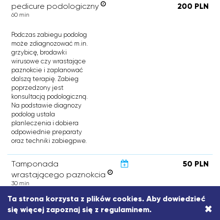
pedicure podologiczny
200 PLN
60 min
Podczas zabiegu podolog
może zdiagnozować m.in.
grzybicę, brodawki
wirusowe czy wrastające
paznokcie i zaplanować
dalszą terapię. Zabieg
poprzedzony jest
konsultacją podologiczną.
Na podstawie diagnozy
podolog ustala
planleczenia i dobiera
odpowiednie preparaty
oraz techniki zabiegpwe.
Tamponada
50 PLN
wrastającego paznokcia
30 min
Ta strona korzysta z plików cookies. Aby dowiedzieć
W poczatkowej fazie
×
się więcej zapoznaj się z
regulaminem
.
wrastania paznokcia,