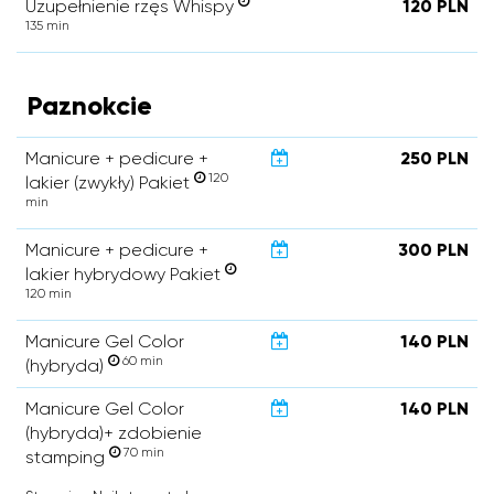
Uzupełnienie rzęs Whispy
120 PLN
135 min
Paznokcie
Manicure + pedicure +
250 PLN
120
lakier (zwykły) Pakiet
min
Manicure + pedicure +
300 PLN
lakier hybrydowy Pakiet
120 min
Manicure Gel Color
140 PLN
60 min
(hybryda)
Manicure Gel Color
140 PLN
(hybryda)+ zdobienie
70 min
stamping