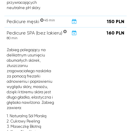
przywracających
neutralne pH skóry.
45 min
Pedicure męski
150 PLN
Pedicure SPA (bez lakieru)
160 PLN
80 min
Zabieg polegający na
delikatnym usunięciu
obumarłych skórek,
złuszczaniu
zrogowaciałego naskórka
za pomocą frezarki
odnowieniu i poprawieniu
wyglądu skóry, masażu,
dzięki któremu skóra jest
długo gładka, elastyczna i
głęboko nawilżona. Zabieg
zawiera:
1. Naturalną Sól Morską
2. Cukrowy Peeling
3. Maseczkę Błotną