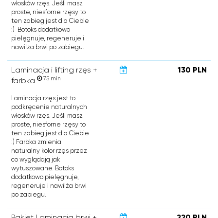
włosków rzęs. Jeśli masz
proste, niesforne rzęsy to
ten zabieg jest dla Ciebie
:) Botoks dodatkowo
pielęgnuje, regeneruje i
nawilża brwi po zabiegu.
Laminacja i lifting rzęs +
130 PLN
75 min
farbka
Laminacja rzęs jest to
podkręcenie naturalnych
włosków rzęs. Jeśli masz
proste, niesforne rzęsy to
ten zabieg jest dla Ciebie
:) Farbka zmienia
naturalny kolor rzęs przez
co wyglądają jak
wytuszowane. Botoks
dodatkowo pielęgnuje,
regeneruje i nawilża brwi
po zabiegu.
Pakiet Laminacja brwi +
220 PLN