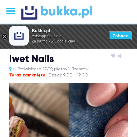
Bukka.pl
Zobacz
Asistapp Sp. z o.o.
Za darmo - w Google Play
Iwet Nails
ul Podwisłocze 27/19, piętro 1, Rzeszów
Teraz zamknięte
Dzisiaj: 9:00 - 19:00