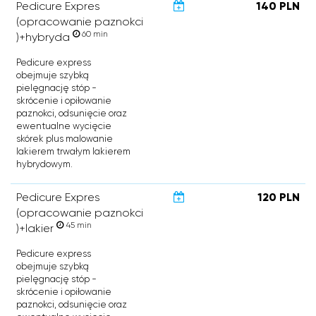
Pedicure Expres
140 PLN
(opracowanie paznokci
60 min
)+hybryda
Pedicure express
obejmuje szybką
pielęgnację stóp -
skrócenie i opiłowanie
paznokci, odsunięcie oraz
ewentualne wycięcie
skórek plus malowanie
lakierem trwałym lakierem
hybrydowym.
Pedicure Expres
120 PLN
(opracowanie paznokci
45 min
)+lakier
Pedicure express
obejmuje szybką
pielęgnację stóp -
skrócenie i opiłowanie
paznokci, odsunięcie oraz