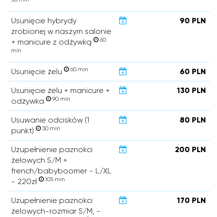
Usunięcie hybrydy
90 PLN
zrobionej w naszym salonie
60
+ manicure z odżywką
min
60 min
Usunięcie żelu
60 PLN
Usunięcie żelu + manicure +
130 PLN
90 min
odżywka
Usuwanie odcisków (1
80 PLN
30 min
punkt)
Uzupełnienie paznokci
200 PLN
żelowych S/M +
french/babyboomer - L/XL
105 min
- 220zł
Uzupełnienie paznokci
170 PLN
żelowych-rozmiar S/M, -