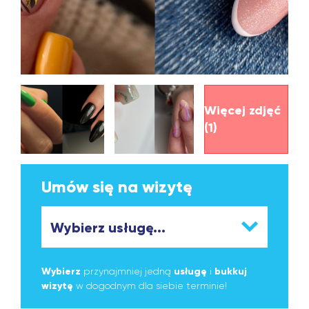
Więcej zdjęć
(1)
Umów się na wizytę
Wybierz
przynajmniej jedną
usługę
i
bukkuj
wizytę
w dogodnym dla siebie terminie!