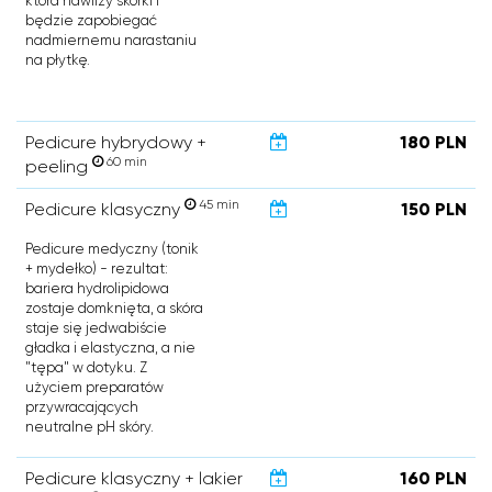
która nawilży skórki i
będzie zapobiegać
nadmiernemu narastaniu
na płytkę.
Pedicure hybrydowy +
180 PLN
60 min
peeling
45 min
Pedicure klasyczny
150 PLN
Pedicure medyczny (tonik
+ mydełko) - rezultat:
bariera hydrolipidowa
zostaje domknięta, a skóra
staje się jedwabiście
gładka i elastyczna, a nie
"tępa" w dotyku. Z
użyciem preparatów
przywracających
neutralne pH skóry.
Pedicure klasyczny + lakier
160 PLN