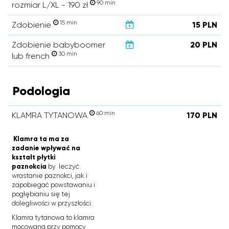
90 min
rozmiar L/XL - 190 zł
15 min
Zdobienie
15 PLN
Zdobienie babyboomer
20 PLN
30 min
lub french
Podologia
60 min
KLAMRA TYTANOWA
170 PLN
Klamra ta ma za
zadanie wpływać na
kształt płytki
paznokcia
by leczyć
wrastanie paznokci, jak i
zapobiegać powstawaniu i
pogłębianiu się tej
dolegliwości w przyszłości.
Klamra tytanowa to klamra
mocowana przy pomocy