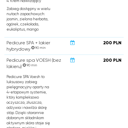
4. Krem Nawilżający
Zabieg dostępny w wielu
nutach zapachowych:
jasmin, zielona herbata,
ogórek, czekolada,
eukaliptus, mango
Pedicure SPA + lakier
200 PLN
90 min
hybrydowy
Pedicure spa VOESH (bez
200 PLN
90 min
lakieru)
Pedicure SPA Voesh to
luksusowy zabieg
pielęgnacyjny oparty na
4-etapowym systemie,
który kompleksowo
oczyszcza, złuszcza,
odżywia i nawilża skórę
stóp. Dzięki starannie
dobranym składnikom
aktywnym skóra staje się