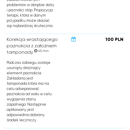
problemów w obrębie skóry
i paznokci stóp. Propozycja
terapii, która w danym
przypadku może okazać
się najbardziej skuteczna.
Korekcja wrastającego
100 PLN
paznokcia z założniem
45 min
tamponady
Podczas zabiegu zostaje
usunięty drażniący
element paznokcia.
Zakładana jest
tamponada która ma na
celu odseparować
paznokcia od wału w celu
wygojenia stanu
zapalnego. Następnie
aplikowany jest
odpowiednio dobrany
środek leczniczy.