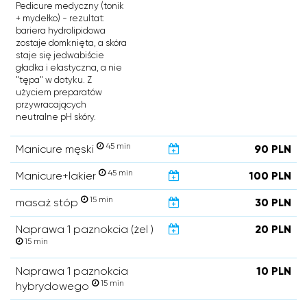
Pedicure medyczny (tonik
+ mydełko) - rezultat:
bariera hydrolipidowa
zostaje domknięta, a skóra
staje się jedwabiście
gładka i elastyczna, a nie
"tępa" w dotyku. Z
użyciem preparatów
przywracających
neutralne pH skóry.
45 min
Manicure męski
90 PLN
45 min
Manicure+lakier
100 PLN
15 min
masaż stóp
30 PLN
Naprawa 1 paznokcia (żel )
20 PLN
15 min
Naprawa 1 paznokcia
10 PLN
15 min
hybrydowego