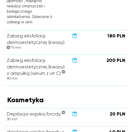
jędrności , napięcia,
redukcji zmarszczek i
biologicznego
odmłodzenia. Zalecane 4
zabiegi w serii.
Zabieg eksfoliacji
180 PLN
dermoestetycznej (kwasy)
75 min
Zabieg eksfoliacji
200 PLN
dermoestetycznej (kwasy)
z ampułką (serum z vit C)
90 min
Kosmetyka
Depilacja wąsika/brody
20 PLN
30 min
depilacja wąsika/brody +
40 PLN