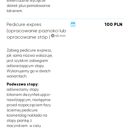
ewentualne wycięcie
skórek plus pomalowanie
lakierem.
Pedicure expres
100 PLN
(opracowanie paznokci lub
45 min
opracowanie stóp )
Zabieg pedicure express,
jak sama nazwa wskazuje,
jest szybkim zabiegiem
odświeżającym stopy.
Wykonujemy go w dwóch
wariantach:
Podeszwa stopy:
odświeżamy stopy
lotionem dezynfekująco-
nawilżającym, następnie
przed rozpoczęciem fazy
ściernej pedicure
kosmetolog nakłada na
stopy piankę z
mocznikiem w celu