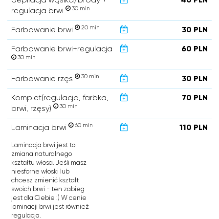
30 min
regulacja brwi
20 min
Farbowanie brwi
30 PLN
Farbowanie brwi+regulacja
60 PLN
30 min
30 min
Farbowanie rzęs
30 PLN
Komplet(regulacja, farbka,
70 PLN
30 min
brwi, rzęsy)
60 min
Laminacja brwi
110 PLN
Laminacja brwi jest to
zmiana naturalnego
kształtu włosa. Jeśli masz
niesforne włoski lub
chcesz zmienić kształt
swoich brwi - ten zabieg
jest dla Ciebie :) W cenie
laminacji brwi jest również
regulacja.