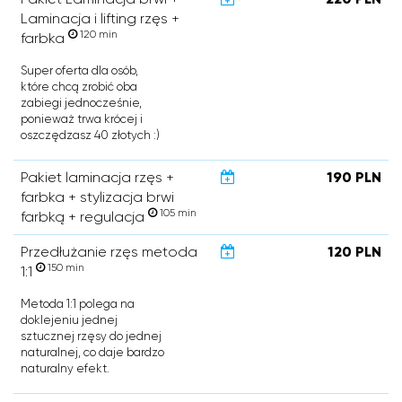
Laminacja i lifting rzęs +
120 min
farbka
Super oferta dla osób,
które chcą zrobić oba
zabiegi jednocześnie,
ponieważ trwa krócej i
oszczędzasz 40 złotych :)
Pakiet laminacja rzęs +
190 PLN
farbka + stylizacja brwi
105 min
farbką + regulacja
Przedłużanie rzęs metoda
120 PLN
150 min
1:1
Metoda 1:1 polega na
doklejeniu jednej
sztucznej rzęsy do jednej
naturalnej, co daje bardzo
naturalny efekt.