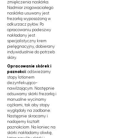
zmiękczenia naskórka.
Nadmiar zrogowaciałego
naskórka usuwany jest
frezarką wyposażoną w
odkurzacz pyłów. Po
opracowaniu podeszwy
nakładany jest
specjalistyczny krem
pielęgnacyjny, dobierany
indywidualnie do potrzeb
skóry.
Opracowanie skórek i
paznokci:
odświeżamy
stopy lotionem
dezynfekująco-
nawilżającym. Następnie
odsuwamy skórki frezarką i
manualne wycinamy
cążkami, tak aby stopy
wyglądały na zadbane.
Następnie skracamy i
nadajemy kształt
paznokciom. Na koniec na
skórki nakładamy oliwkę,