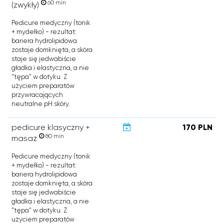
60 min
(zwykły)
Pedicure medyczny (tonik
+ mydełko) - rezultat:
bariera hydrolipidowa
zostaje domknięta, a skóra
staje się jedwabiście
gładka i elastyczna, a nie
"tępa" w dotyku. Z
użyciem preparatów
przywracających
neutralne pH skóry.
pedicure klasyczny +
170 PLN
80 min
masaż
Pedicure medyczny (tonik
+ mydełko) - rezultat:
bariera hydrolipidowa
zostaje domknięta, a skóra
staje się jedwabiście
gładka i elastyczna, a nie
"tępa" w dotyku. Z
użyciem preparatów