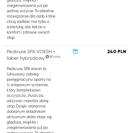
gładsza, miękka i
zregenerowana już po
jednej wizycie. To idealne
rozwiązanie dla osób, które
chcą zadbać nie tylko o
estetykę, ale także o
komfort i zdrowie swoich
stóp.
Pedicure SPA VOESH +
240 PLN
90 min
lakier hybrydowy
Pedicure SPA Voesh to
luksusowy zabieg
pielęgnacyjny oparty na
4-etapowym systemie,
który kompleksowo
oczyszcza, złuszcza,
odżywia i nawilża skórę
stóp. Dzięki starannie
dobranym składnikom
aktywnym skóra staje się
gładsza, miękka i
zregenerowana już po
jednej wizycie. To idealne