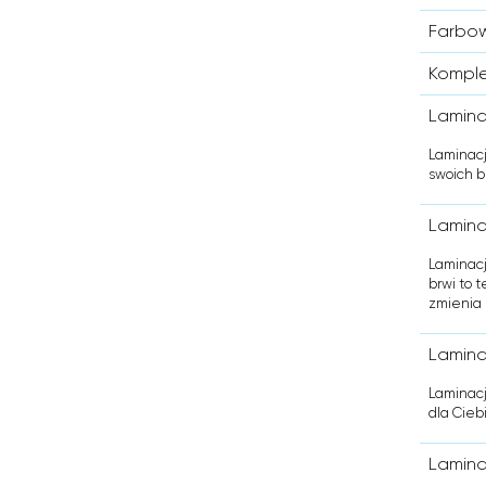
Farbow
Komplet
Lamina
Laminacj
swoich b
Lamina
Laminacj
brwi to 
zmienia 
Laminac
Laminacj
dla Cieb
Laminac