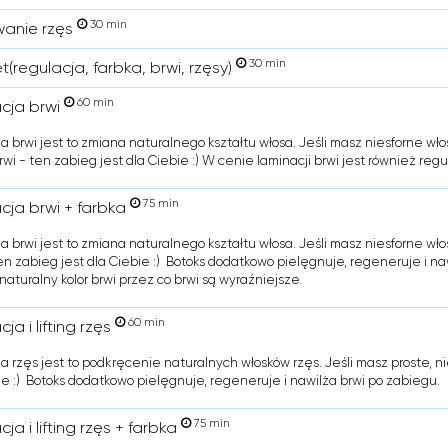
30 min
anie rzęs
30 min
(regulacja, farbka, brwi, rzęsy)
60 min
cja brwi
a brwi jest to zmiana naturalnego kształtu włosa. Jeśli masz niesforne wło
rwi - ten zabieg jest dla Ciebie :) W cenie laminacji brwi jest również regu
75 min
cja brwi + farbka
a brwi jest to zmiana naturalnego kształtu włosa. Jeśli masz niesforne wło
ten zabieg jest dla Ciebie :) Botoks dodatkowo pielęgnuje, regeneruje i na
naturalny kolor brwi przez co brwi są wyraźniejsze.
60 min
ja i lifting rzęs
a rzęs jest to podkręcenie naturalnych włosków rzęs. Jeśli masz proste, ni
ie :) Botoks dodatkowo pielęgnuje, regeneruje i nawilża brwi po zabiegu.
75 min
ja i lifting rzęs + farbka