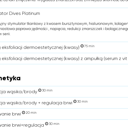
ator Dives Platinum
jny stymulator tkankowy z kwasem bursztynowym, hialuronowym, kolagen
iastowa poprawa jędrności , napięcia, redukcji zmarszczek i biologiczne
 serii.
75 min
 eksfoliacji dermoestetycznej (kwasy)
eksfoliacji dermoestetycznej (kwasy) z ampułką (serum z vit
metyka
30 min
cja wąsika/brody
30 min
cja wąsika/brody + regulacja brwi
20 min
anie brwi
30 min
anie brwi+regulacja