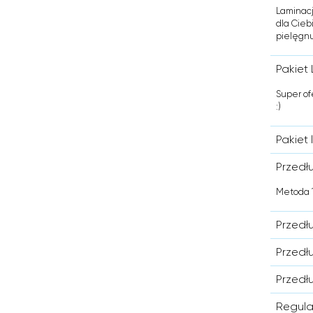
Laminacj
dla Cieb
pielęgnu
Pakiet 
Super of
:)
Pakiet 
Przedł
Metoda 1
Przedł
Przedł
Przedł
Regula