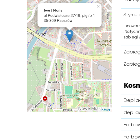
×
Iwet Nails
Stymul
ul Podwisłocze 27/19, piętro 1
35-309 Rzeszów
Innowacy
.Natychm
zabiegi w
Zabieg
Zabieg 
Kos
Depila
Leaflet
depila
Farbow
Farbow