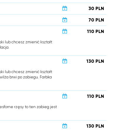
30 PLN
70 PLN
110 PLN
ski lub chcesz zmienić kształt
lacja.
130 PLN
ski lub chcesz zmienić kształt
wilża brwi po zabiegu. Farbka
110 PLN
esforne rzęsy to ten zabieg jest
130 PLN