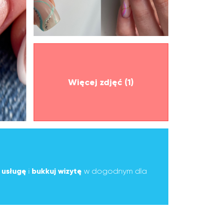
Więcej zdjęć (1)
ą
usługę
i
bukkuj wizytę
w dogodnym dla