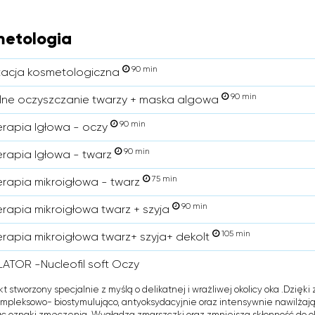
etologia
90 min
tacja kosmetologiczna
90 min
ne oczyszczanie twarzy + maska algowa
90 min
rapia Igłowa - oczy
90 min
rapia Igłowa - twarz
75 min
rapia mikroigłowa - twarz
90 min
rapia mikroigłowa twarz + szyja
105 min
rapia mikroigłowa twarz+ szyja+ dekolt
ATOR -Nucleofil soft Oczy
kt stworzony specjalnie z myślą o delikatnej i wrażliwej okolicy oka .Dzięk
ompleksowo- biostymulująco, antyoksydacyjnie oraz intensywnie nawilżając
c oznaki zmęczenia. Wygładza zmarszczki oraz zmniejsza skłonność do ob