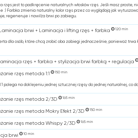
a rzęs jest to podkręcenie naturalnych włosków rzęs. Jeśli masz proste, ni
ie :) Farbka zmienia naturalny kolor rzęs przez co wyglądają jak wytuszo
je, regeneruje i nawilża brwi po zabiegu.
120 min
Laminacja brwi + Laminacja i lifting rzęs + farbka
erta dla osób, które chcą zrobić oba zabiegi jednocześnie, ponieważ trwa 
laminacja rzęs + farbka + stylizacja brwi farbką + regulacja
150 min
użanie rzęs metoda 1:1
:1 polega na doklejeniu jednej sztucznej rzęsy do jednej naturalnej, co d
165 min
użanie rzęs metoda 2/3D
150 min
użanie rzęs metoda Mokry Efekt 2/3D
165 min
użanie rzęs metoda Whispy 2/3D
10 min
cja brwi