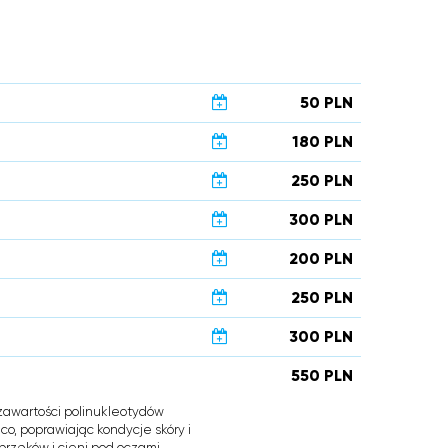
50 PLN
180 PLN
250 PLN
300 PLN
200 PLN
250 PLN
300 PLN
550 PLN
i zawartości polinukleotydów
o, poprawiając kondycje skóry i
rzęków i cieni pod oczami.