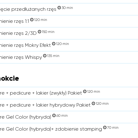
30 min
ięcie przedłużanych rzęs
120 min
ienie rzęs 1:1
150 min
nienie rzęs 2/3D
120 min
nienie rzęs Mokry Efekt
135 min
nienie rzęs Whispy
okcie
120 min
e + pedicure + lakier (zwykły) Pakiet
120 min
re + pedicure + lakier hybrydowy Pakiet
60 min
re Gel Color (hybryda)
70 min
re Gel Color (hybryda)+ zdobienie stamping