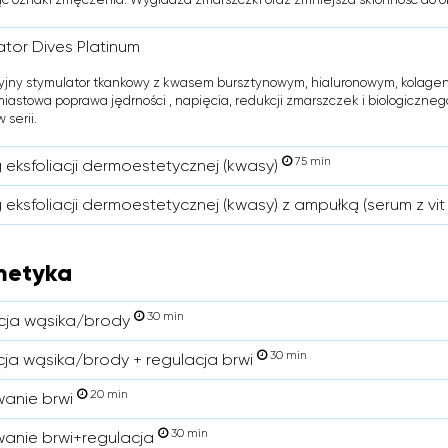
ator Dives Platinum
jny stymulator tkankowy z kwasem bursztynowym, hialuronowym, kolagen
iastowa poprawa jędrności , napięcia, redukcji zmarszczek i biologiczne
 serii.
75 min
 eksfoliacji dermoestetycznej (kwasy)
eksfoliacji dermoestetycznej (kwasy) z ampułką (serum z vit
metyka
30 min
cja wąsika/brody
30 min
cja wąsika/brody + regulacja brwi
20 min
anie brwi
30 min
anie brwi+regulacja