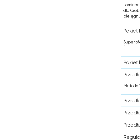
Laminacj
dla Cieb
pielęgnu
Pakiet 
Super of
:)
Pakiet 
Przedł
Metoda 1
Przedł
Przedł
Przedł
Regula