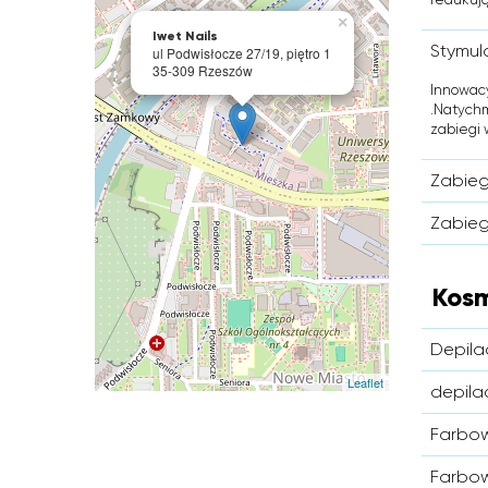
×
Iwet Nails
Stymul
ul Podwisłocze 27/19, piętro 1
35-309 Rzeszów
Innowacy
.Natychm
zabiegi w
Zabieg
Zabieg 
Kos
Depila
Leaflet
depila
Farbow
Farbow