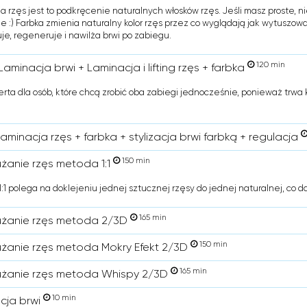
a rzęs jest to podkręcenie naturalnych włosków rzęs. Jeśli masz proste, ni
ie :) Farbka zmienia naturalny kolor rzęs przez co wyglądają jak wytuszo
je, regeneruje i nawilża brwi po zabiegu.
120 min
Laminacja brwi + Laminacja i lifting rzęs + farbka
erta dla osób, które chcą zrobić oba zabiegi jednocześnie, ponieważ trwa 
laminacja rzęs + farbka + stylizacja brwi farbką + regulacja
150 min
użanie rzęs metoda 1:1
:1 polega na doklejeniu jednej sztucznej rzęsy do jednej naturalnej, co d
165 min
użanie rzęs metoda 2/3D
150 min
użanie rzęs metoda Mokry Efekt 2/3D
165 min
użanie rzęs metoda Whispy 2/3D
10 min
cja brwi