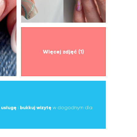
Więcej zdjęć (1)
ą
usługę
i
bukkuj wizytę
w dogodnym dla