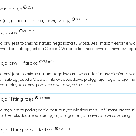
30 min
anie rzęs
30 min
(regulacja, farbka, brwi, rzęsy)
60 min
cja brwi
a brwi jest to zmiana naturalnego kształtu włosa. Jeśli masz niesforne wło
rwi - ten zabieg jest dla Ciebie :) W cenie laminacji brwi jest również regu
75 min
cja brwi + farbka
a brwi jest to zmiana naturalnego kształtu włosa. Jeśli masz niesforne wło
ten zabieg jest dla Ciebie :) Botoks dodatkowo pielęgnuje, regeneruje i na
naturalny kolor brwi przez co brwi są wyraźniejsze.
60 min
ja i lifting rzęs
a rzęs jest to podkręcenie naturalnych włosków rzęs. Jeśli masz proste, ni
ie :) Botoks dodatkowo pielęgnuje, regeneruje i nawilża brwi po zabiegu.
75 min
ja i lifting rzęs + farbka