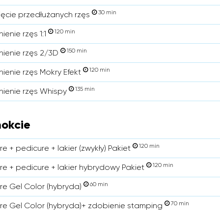
30 min
ięcie przedłużanych rzęs
120 min
ienie rzęs 1:1
150 min
nienie rzęs 2/3D
120 min
nienie rzęs Mokry Efekt
135 min
nienie rzęs Whispy
okcie
120 min
e + pedicure + lakier (zwykły) Pakiet
120 min
re + pedicure + lakier hybrydowy Pakiet
60 min
re Gel Color (hybryda)
70 min
re Gel Color (hybryda)+ zdobienie stamping