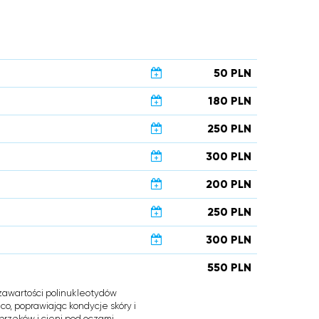
50 PLN
180 PLN
250 PLN
300 PLN
200 PLN
250 PLN
300 PLN
550 PLN
i zawartości polinukleotydów
o, poprawiając kondycje skóry i
rzęków i cieni pod oczami.