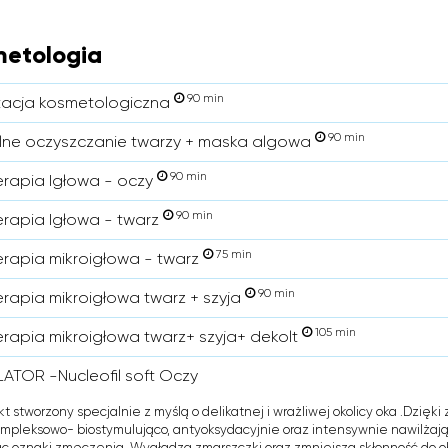
etologia
90 min
tacja kosmetologiczna
90 min
ne oczyszczanie twarzy + maska algowa
90 min
rapia Igłowa - oczy
90 min
rapia Igłowa - twarz
75 min
rapia mikroigłowa - twarz
90 min
rapia mikroigłowa twarz + szyja
105 min
rapia mikroigłowa twarz+ szyja+ dekolt
ATOR -Nucleofil soft Oczy
kt stworzony specjalnie z myślą o delikatnej i wrażliwej okolicy oka .Dzięk
ompleksowo- biostymulująco, antyoksydacyjnie oraz intensywnie nawilżając
c oznaki zmęczenia. Wygładza zmarszczki oraz zmniejsza skłonność do ob