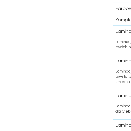
Farbow
Komplet
Lamina
Laminacj
swoich b
Lamina
Laminacj
brwi to 
zmienia 
Laminac
Laminacj
dla Cieb
Laminac