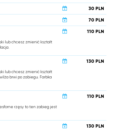
30 PLN
70 PLN
110 PLN
ski lub chcesz zmienić kształt
lacja.
130 PLN
ski lub chcesz zmienić kształt
wilża brwi po zabiegu. Farbka
110 PLN
esforne rzęsy to ten zabieg jest
130 PLN