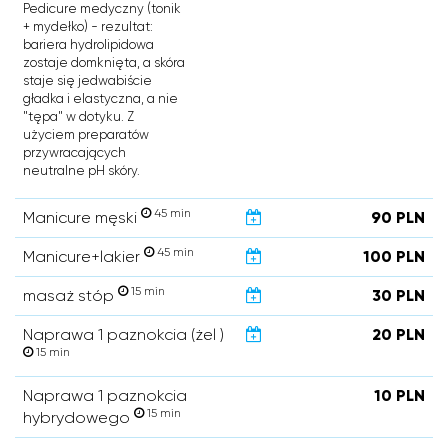
Pedicure medyczny (tonik
+ mydełko) - rezultat:
bariera hydrolipidowa
zostaje domknięta, a skóra
staje się jedwabiście
gładka i elastyczna, a nie
"tępa" w dotyku. Z
użyciem preparatów
przywracających
neutralne pH skóry.
45 min
Manicure męski
90 PLN
45 min
Manicure+lakier
100 PLN
15 min
masaż stóp
30 PLN
Naprawa 1 paznokcia (żel )
20 PLN
15 min
Naprawa 1 paznokcia
10 PLN
15 min
hybrydowego