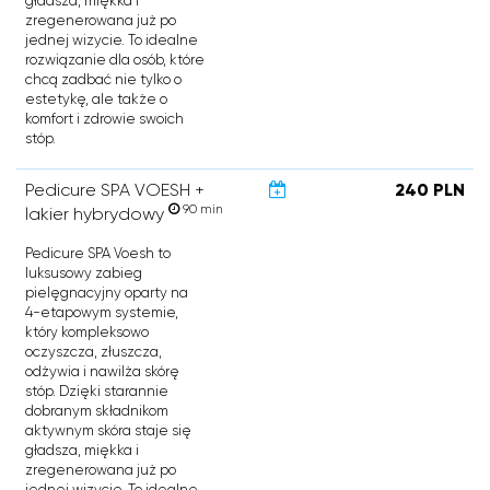
gładsza, miękka i
zregenerowana już po
jednej wizycie. To idealne
rozwiązanie dla osób, które
chcą zadbać nie tylko o
estetykę, ale także o
komfort i zdrowie swoich
stóp.
Pedicure SPA VOESH +
240 PLN
90 min
lakier hybrydowy
Pedicure SPA Voesh to
luksusowy zabieg
pielęgnacyjny oparty na
4-etapowym systemie,
który kompleksowo
oczyszcza, złuszcza,
odżywia i nawilża skórę
stóp. Dzięki starannie
dobranym składnikom
aktywnym skóra staje się
gładsza, miękka i
zregenerowana już po
jednej wizycie. To idealne