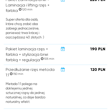
Laminacja i lifting rzęs +
120 min
farbka
Super oferta dla osób,
które chcą zrobić oba
zabiegi jednocześnie,
ponieważ trwa krócej i
oszczędzasz 40 złotych :)
Pakiet laminacja rzęs +
190 PLN
farbka + stylizacja brwi
105 min
farbką + regulacja
Przedłużanie rzęs metoda
120 PLN
150 min
1:1
Metoda 1:1 polega na
doklejeniu jednej
sztucznej rzęsy do jednej
naturalnej, co daje bardzo
naturalny efekt.