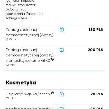
jędrności , napięcia,
redukcji zmarszczek i
biologicznego
odmłodzenia. Zalecane 4
zabiegi w serii.
Zabieg eksfoliacji
180 PLN
dermoestetycznej (kwasy)
75 min
Zabieg eksfoliacji
200 PLN
dermoestetycznej (kwasy)
z ampułką (serum z vit C)
90 min
Kosmetyka
Depilacja wąsika/brody
20 PLN
30 min
depilacja wąsika/brody +
40 PLN