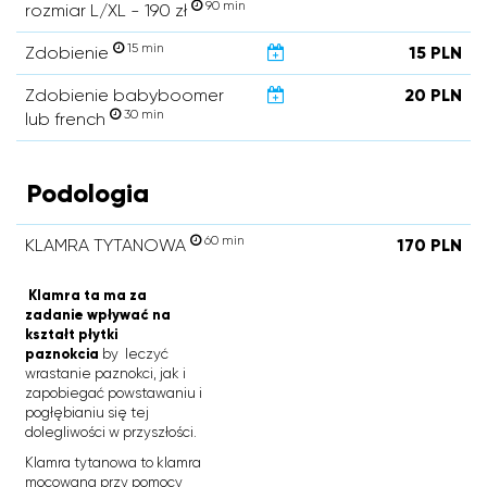
90 min
rozmiar L/XL - 190 zł
15 min
Zdobienie
15 PLN
Zdobienie babyboomer
20 PLN
30 min
lub french
Podologia
60 min
KLAMRA TYTANOWA
170 PLN
Klamra ta ma za
zadanie wpływać na
kształt płytki
paznokcia
by leczyć
wrastanie paznokci, jak i
zapobiegać powstawaniu i
pogłębianiu się tej
dolegliwości w przyszłości.
Klamra tytanowa to klamra
mocowana przy pomocy