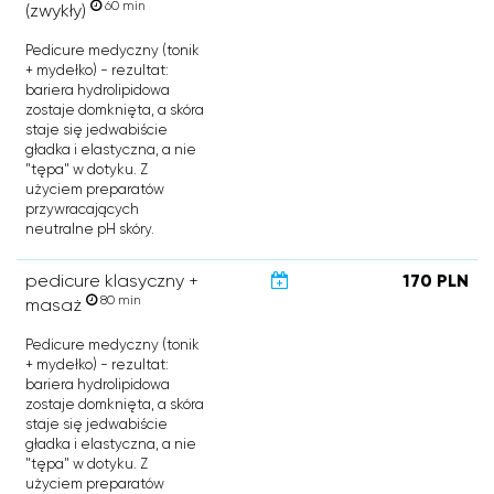
60 min
(zwykły)
Pedicure medyczny (tonik
+ mydełko) - rezultat:
bariera hydrolipidowa
zostaje domknięta, a skóra
staje się jedwabiście
gładka i elastyczna, a nie
"tępa" w dotyku. Z
użyciem preparatów
przywracających
neutralne pH skóry.
pedicure klasyczny +
170 PLN
80 min
masaż
Pedicure medyczny (tonik
+ mydełko) - rezultat:
bariera hydrolipidowa
zostaje domknięta, a skóra
staje się jedwabiście
gładka i elastyczna, a nie
"tępa" w dotyku. Z
użyciem preparatów