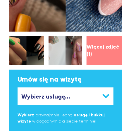
Więcej zdjęć
(1)
Umów się na wizytę
Wybierz
przynajmniej jedną
usługę
i
bukkuj
wizytę
w dogodnym dla siebie terminie!