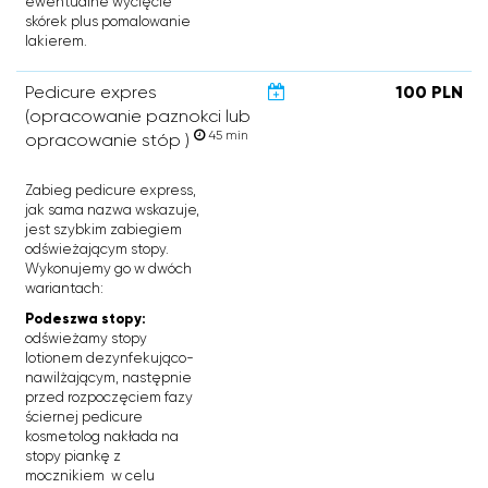
ewentualne wycięcie
skórek plus pomalowanie
lakierem.
Pedicure expres
100 PLN
(opracowanie paznokci lub
45 min
opracowanie stóp )
Zabieg pedicure express,
jak sama nazwa wskazuje,
jest szybkim zabiegiem
odświeżającym stopy.
Wykonujemy go w dwóch
wariantach:
Podeszwa stopy:
odświeżamy stopy
lotionem dezynfekująco-
nawilżającym, następnie
przed rozpoczęciem fazy
ściernej pedicure
kosmetolog nakłada na
stopy piankę z
mocznikiem w celu