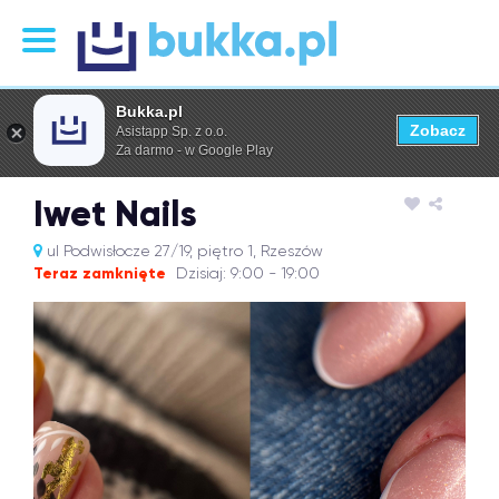
Bukka.pl
Zobacz
Asistapp Sp. z o.o.
Za darmo - w Google Play
Iwet Nails
ul Podwisłocze 27/19, piętro 1, Rzeszów
Teraz zamknięte
Dzisiaj: 9:00 - 19:00