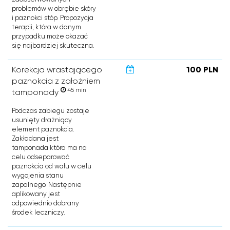
problemów w obrębie skóry
i paznokci stóp. Propozycja
terapii, która w danym
przypadku może okazać
się najbardziej skuteczna.
Korekcja wrastającego
100 PLN
paznokcia z założniem
45 min
tamponady
Podczas zabiegu zostaje
usunięty drażniący
element paznokcia.
Zakładana jest
tamponada która ma na
celu odseparować
paznokcia od wału w celu
wygojenia stanu
zapalnego. Następnie
aplikowany jest
odpowiednio dobrany
środek leczniczy.