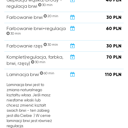
30 min
regulacja brwi
20 min
Farbowanie brwi
30 PLN
Farbowanie brwi+regulacja
60 PLN
30 min
30 min
Farbowanie rzęs
30 PLN
Komplet(regulacja, farbka,
70 PLN
30 min
brwi, rzęsy)
60 min
Laminacja brwi
110 PLN
Laminacja brwi jest to
zmiana naturalnego
kształtu włosa. Jeśli masz
niesforne włoski lub
chcesz zmienić kształt
swoich brwi - ten zabieg
jest dla Ciebie :) W cenie
laminacji brwi jest również
regulacja.