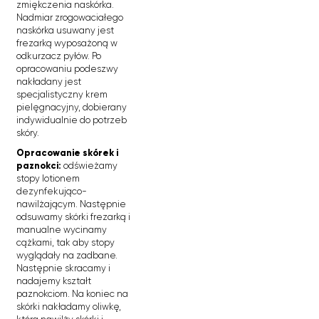
zmiękczenia naskórka.
Nadmiar zrogowaciałego
naskórka usuwany jest
frezarką wyposażoną w
odkurzacz pyłów. Po
opracowaniu podeszwy
nakładany jest
specjalistyczny krem
pielęgnacyjny, dobierany
indywidualnie do potrzeb
skóry.
Opracowanie skórek i
paznokci:
odświeżamy
stopy lotionem
dezynfekująco-
nawilżającym. Następnie
odsuwamy skórki frezarką i
manualne wycinamy
cążkami, tak aby stopy
wyglądały na zadbane.
Następnie skracamy i
nadajemy kształt
paznokciom. Na koniec na
skórki nakładamy oliwkę,