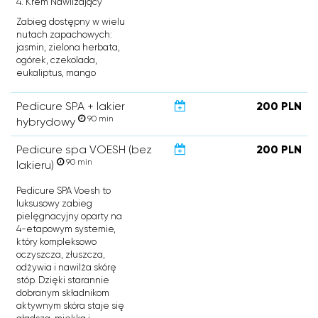
4. Krem Nawilżający
Zabieg dostępny w wielu
nutach zapachowych:
jasmin, zielona herbata,
ogórek, czekolada,
eukaliptus, mango
Pedicure SPA + lakier
200 PLN
90 min
hybrydowy
Pedicure spa VOESH (bez
200 PLN
90 min
lakieru)
Pedicure SPA Voesh to
luksusowy zabieg
pielęgnacyjny oparty na
4-etapowym systemie,
który kompleksowo
oczyszcza, złuszcza,
odżywia i nawilża skórę
stóp. Dzięki starannie
dobranym składnikom
aktywnym skóra staje się