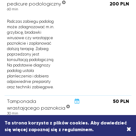
pedicure podologiczny
200 PLN
60 min
Podczas zabiegu podolog
może zdiagnozować m.in.
grzybicę, brodawki
wirusowe czy wrastające
paznokcie i zaplanować
dalszą terapię. Zabieg
poprzedzony jest
konsultacją podologiczną.
Na podstawie diagnozy
podolog ustala
planleczenia i dobiera
odpowiednie preparaty
oraz techniki zabiegpwe.
Tamponada
50 PLN
wrastającego paznokcia
30 min
Ta strona korzysta z plików cookies. Aby dowiedzieć
W poczatkowej fazie
×
się więcej zapoznaj się z
regulaminem
.
wrastania paznokcia,