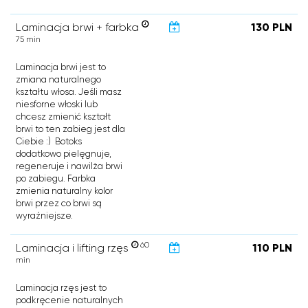
Laminacja brwi + farbka
130 PLN
75 min
Laminacja brwi jest to
zmiana naturalnego
kształtu włosa. Jeśli masz
niesforne włoski lub
chcesz zmienić kształt
brwi to ten zabieg jest dla
Ciebie :) Botoks
dodatkowo pielęgnuje,
regeneruje i nawilża brwi
po zabiegu. Farbka
zmienia naturalny kolor
brwi przez co brwi są
wyraźniejsze.
60
Laminacja i lifting rzęs
110 PLN
min
Laminacja rzęs jest to
podkręcenie naturalnych