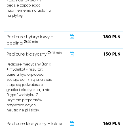
która nawilży skórki i
będzie zapobiegać
nadmiernemu narastaniu
na płytkę.
Pedicure hybrydowy +
180 PLN
60 min
peeling
45 min
Pedicure klasyczny
150 PLN
Pedicure medyczny (tonik
+ mydełko) - rezultat:
bariera hydrolipidowa
zostaje domknięta, a skóra
staje się jedwabiście
gładka i elastyczna, a nie
"tępa" w dotyku. Z
użyciem preparatów
przywracających
neutralne pH skóry.
Pedicure klasyczny + lakier
160 PLN