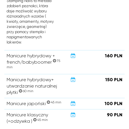
Stamping Nails to metoda
zdobień paznokci, która
daje możliwość wyboru
różnorodnych wzorów (
kwiaty, ornamenty, motywy
zwierzęce, geometrię)
przy pomocy stempla i
napigmentowanych
lakierów.
Manicure hybrydowy +
160 PLN
75
french/babyboomer
min
Manicure hybrydowy+
150 PLN
utwardzanie naturalnej
60 min
płytki
45 min
Manicure japoński
100 PLN
Manicure klasyczny
90 PLN
45 min
(+odżywka )