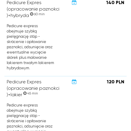
Pedicure Expres
140 PLN
(opracowanie paznokci
60 min
)+hybryda
Pedicure express
obejmuje szybką
pielęgnację stóp -
skrócenie i opiłowanie
paznokci, odsunięcie oraz
ewentualne wycięcie
skórek plus malowanie
lakierem trwałym lakierem
hybrydowym.
Pedicure Expres
120 PLN
(opracowanie paznokci
45 min
)+lakier
Pedicure express
obejmuje szybką
pielęgnację stóp -
skrócenie i opiłowanie
paznokci, odsunięcie oraz