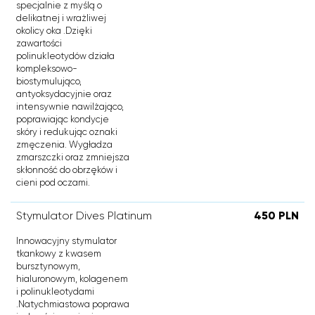
specjalnie z myślą o
delikatnej i wrażliwej
okolicy oka .Dzięki
zawartości
polinukleotydów działa
kompleksowo-
biostymulująco,
antyoksydacyjnie oraz
intensywnie nawilżająco,
poprawiając kondycje
skóry i redukując oznaki
zmęczenia. Wygładza
zmarszczki oraz zmniejsza
skłonność do obrzęków i
cieni pod oczami.
Stymulator Dives Platinum
450 PLN
Innowacyjny stymulator
tkankowy z kwasem
bursztynowym,
hialuronowym, kolagenem
i polinukleotydami
.Natychmiastowa poprawa