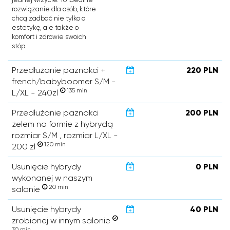
rozwiązanie dla osób, które
chcą zadbać nie tylko o
estetykę, ale także o
komfort i zdrowie swoich
stóp.
Przedłużanie paznokci +
220 PLN
french/babyboomer S/M -
135 min
L/XL - 240zl
Przedłużanie paznokci
200 PLN
żelem na formie z hybrydą
rozmiar S/M , rozmiar L/XL -
120 min
200 zl
Usunięcie hybrydy
0 PLN
wykonanej w naszym
20 min
salonie
Usunięcie hybrydy
40 PLN
zrobionej w innym salonie
30 min