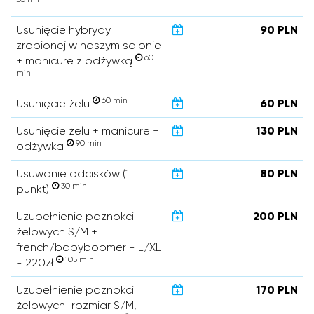
Usunięcie hybrydy
90 PLN
zrobionej w naszym salonie
60
+ manicure z odżywką
min
60 min
Usunięcie żelu
60 PLN
Usunięcie żelu + manicure +
130 PLN
90 min
odżywka
Usuwanie odcisków (1
80 PLN
30 min
punkt)
Uzupełnienie paznokci
200 PLN
żelowych S/M +
french/babyboomer - L/XL
105 min
- 220zł
Uzupełnienie paznokci
170 PLN
żelowych-rozmiar S/M, -