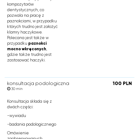
kompozytorów
dentystycznych, co
pozwala na pracę z
paznokciami, w przypadku
których trudno jest założyć
klamry haczykowe.
Polecana jest także w
przypadku
paznokci
mocno wkręconych
,
gdzie także trudno jest
zastosować haczyki.
konsultacja podologiczna
100 PLN
30 min
Konsultacja składa się z
dwóch części:
-wywiadu
-badania podologicznego
Omówienie
zaobserwowanych