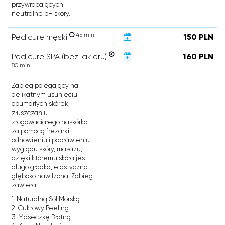
przywracających
neutralne pH skóry.
45 min
Pedicure męski
150 PLN
Pedicure SPA (bez lakieru)
160 PLN
80 min
Zabieg polegający na
delikatnym usunięciu
obumarłych skórek,
złuszczaniu
zrogowaciałego naskórka
za pomocą frezarki
odnowieniu i poprawieniu
wyglądu skóry, masażu,
dzięki któremu skóra jest
długo gładka, elastyczna i
głęboko nawilżona. Zabieg
zawiera:
1. Naturalną Sól Morską
2. Cukrowy Peeling
3. Maseczkę Błotną