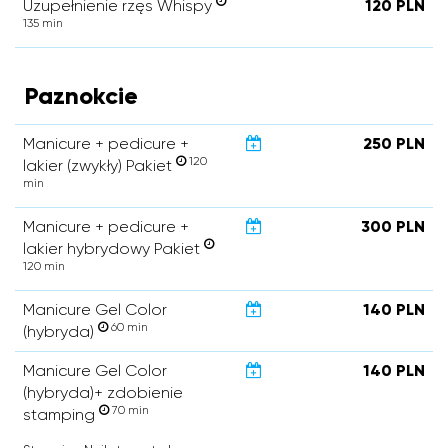
Uzupełnienie rzęs Whispy
120 PLN
135 min
Paznokcie
Manicure + pedicure +
250 PLN
120
lakier (zwykły) Pakiet
min
Manicure + pedicure +
300 PLN
lakier hybrydowy Pakiet
120 min
Manicure Gel Color
140 PLN
60 min
(hybryda)
Manicure Gel Color
140 PLN
(hybryda)+ zdobienie
70 min
stamping