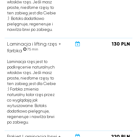
włosków rzęs. Jeśli masz
proste, niesforne rzęsy to
ten zabieg jest dla Ciebie
:) Botoks dodatkowo
pielęgnuje, regeneruje i
nawilża brwi po zabiegu.
Laminacja i lifting rzęs +
130 PLN
75 min
farbka
Laminacja rzęs jest to
podkręcenie naturalnych
włosków rzęs. Jeśli masz
proste, niesforne rzęsy to
ten zabieg jest dla Ciebie
:) Farbka zmienia
naturalny kolor rzęs przez
co wyglądają jak
wytuszowane. Botoks
dodatkowo pielęgnuje,
regeneruje i nawilża brwi
po zabiegu.
Pakiet Laminacja brwi +
220 PLN