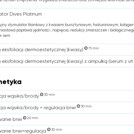
ator Dives Platinum
jny stymulator tkankowy z kwasem bursztynowym, hialuronowym, kolagen
iastowa poprawa jędrności , napięcia, redukcji zmarszczek i biologiczne
 serii.
75 min
 eksfoliacji dermoestetycznej (kwasy)
eksfoliacji dermoestetycznej (kwasy) z ampułką (serum z vit
metyka
30 min
cja wąsika/brody
30 min
cja wąsika/brody + regulacja brwi
20 min
anie brwi
30 min
anie brwi+regulacja