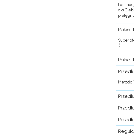
Laminacj
dla Cieb
pielęgnu
Pakiet 
Super of
:)
Pakiet 
Przedł
Metoda 1
Przedł
Przedł
Przedł
Regula