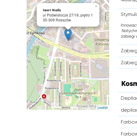
×
Iwet Nails
Stymul
ul Podwisłocze 27/19, piętro 1
35-309 Rzeszów
Innowacy
.Natychm
zabiegi w
Zabieg
Zabieg 
Kos
Depila
Leaflet
depila
Farbow
Farbow