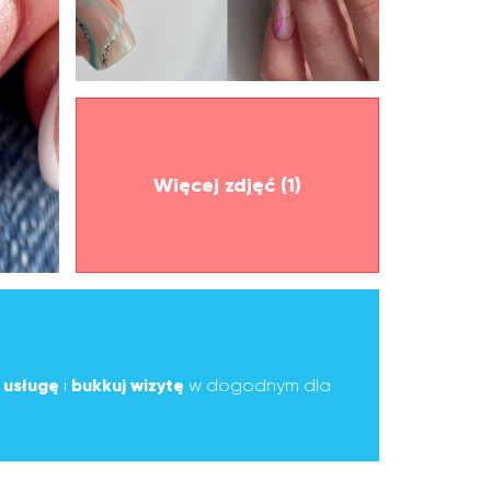
Więcej zdjęć (1)
ą
usługę
i
bukkuj wizytę
w dogodnym dla