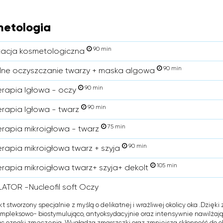
etologia
90 min
tacja kosmetologiczna
90 min
ne oczyszczanie twarzy + maska algowa
90 min
rapia Igłowa - oczy
90 min
rapia Igłowa - twarz
75 min
rapia mikroigłowa - twarz
90 min
rapia mikroigłowa twarz + szyja
105 min
rapia mikroigłowa twarz+ szyja+ dekolt
ATOR -Nucleofil soft Oczy
kt stworzony specjalnie z myślą o delikatnej i wrażliwej okolicy oka .Dzięk
ompleksowo- biostymulująco, antyoksydacyjnie oraz intensywnie nawilżając
c oznaki zmęczenia. Wygładza zmarszczki oraz zmniejsza skłonność do ob