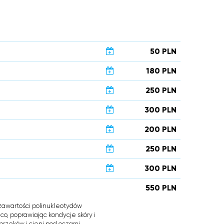
50 PLN
180 PLN
250 PLN
300 PLN
200 PLN
250 PLN
300 PLN
550 PLN
i zawartości polinukleotydów
o, poprawiając kondycje skóry i
rzęków i cieni pod oczami.