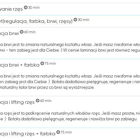
30 min
anie rzęs
30 min
(regulacja, farbka, brwi, rzęsy)
60 min
cja brwi
a brwi jest to zmiana naturalnego kształtu włosa. Jeśli masz niesforne wło
rwi - ten zabieg jest dla Ciebie :) W cenie laminacji brwi jest również regu
75 min
cja brwi + farbka
a brwi jest to zmiana naturalnego kształtu włosa. Jeśli masz niesforne wło
ten zabieg jest dla Ciebie :) Botoks dodatkowo pielęgnuje, regeneruje i na
naturalny kolor brwi przez co brwi są wyraźniejsze.
60 min
ja i lifting rzęs
a rzęs jest to podkręcenie naturalnych włosków rzęs. Jeśli masz proste, ni
ie :) Botoks dodatkowo pielęgnuje, regeneruje i nawilża brwi po zabiegu.
75 min
ja i lifting rzęs + farbka