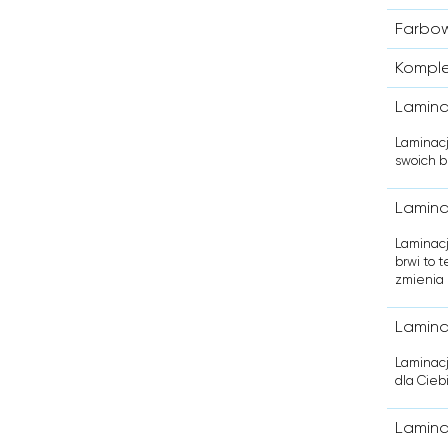
Farbow
Komplet
Lamina
Laminacj
swoich b
Lamina
Laminacj
brwi to 
zmienia 
Laminac
Laminacj
dla Cieb
Laminac