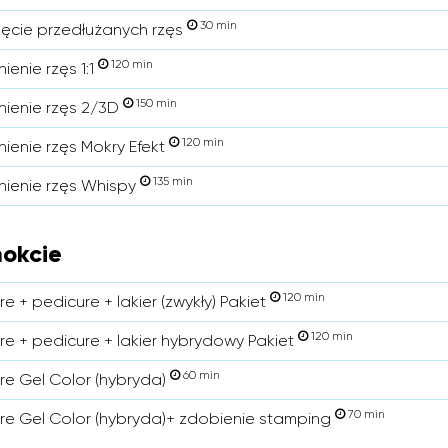
30 min
ięcie przedłużanych rzęs
120 min
ienie rzęs 1:1
150 min
nienie rzęs 2/3D
120 min
nienie rzęs Mokry Efekt
135 min
nienie rzęs Whispy
okcie
120 min
e + pedicure + lakier (zwykły) Pakiet
120 min
re + pedicure + lakier hybrydowy Pakiet
60 min
re Gel Color (hybryda)
70 min
re Gel Color (hybryda)+ zdobienie stamping