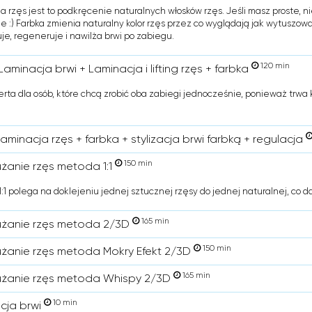
a rzęs jest to podkręcenie naturalnych włosków rzęs. Jeśli masz proste, ni
ie :) Farbka zmienia naturalny kolor rzęs przez co wyglądają jak wytuszo
je, regeneruje i nawilża brwi po zabiegu.
120 min
Laminacja brwi + Laminacja i lifting rzęs + farbka
erta dla osób, które chcą zrobić oba zabiegi jednocześnie, ponieważ trwa 
laminacja rzęs + farbka + stylizacja brwi farbką + regulacja
150 min
użanie rzęs metoda 1:1
:1 polega na doklejeniu jednej sztucznej rzęsy do jednej naturalnej, co d
165 min
użanie rzęs metoda 2/3D
150 min
użanie rzęs metoda Mokry Efekt 2/3D
165 min
użanie rzęs metoda Whispy 2/3D
10 min
cja brwi