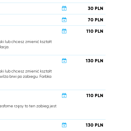
30 PLN
70 PLN
110 PLN
ski lub chcesz zmienić kształt
lacja.
130 PLN
ski lub chcesz zmienić kształt
wilża brwi po zabiegu. Farbka
110 PLN
esforne rzęsy to ten zabieg jest
130 PLN