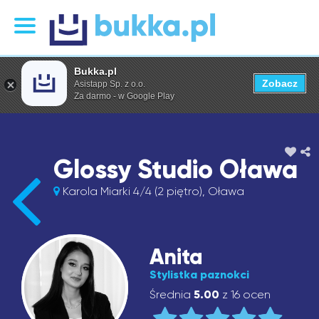
Bukka.pl
Zobacz
Asistapp Sp. z o.o.
Za darmo - w Google Play
Glossy Studio Oława
Karola Miarki 4/4 (2 piętro), Oława
Anita
Stylistka paznokci
Średnia
5.00
z 16 ocen