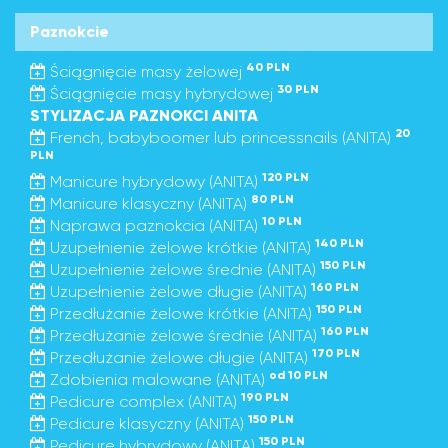
Paznokcie
40 PLN
Ściągnięcie masy żelowej
30 PLN
Ściągnięcie masy hybrydowej
STYLIZACJA PAZNOKCI ANITA
20
French, babyboomer lub princessnails (ANITA)
PLN
120 PLN
Manicure hybrydowy (ANITA)
80 PLN
Manicure klasyczny (ANITA)
10 PLN
Naprawa paznokcia (ANITA)
140 PLN
Uzupełnienie żelowe krótkie (ANITA)
150 PLN
Uzupełnienie żelowe średnie (ANITA)
160 PLN
Uzupełnienie żelowe długie (ANITA)
150 PLN
Przedłużanie żelowe krótkie (ANITA)
160 PLN
Przedłużanie żelowe średnie (ANITA)
170 PLN
Przedłużanie żelowe długie (ANITA)
od 10 PLN
Zdobienia malowane (ANITA)
190 PLN
Pedicure complex (ANITA)
150 PLN
Pedicure klasyczny (ANITA)
150 PLN
Pedicure hybrydowy (ANITA)