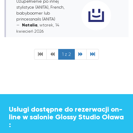
Uzupełnienie po innej
stylistyce (ANITA), French,
babyboomer lub
princessnails (ANITA)
Natalia
, wtorek, 14
kwiecień 2026
1 z 2
Usługi dostępne do rezerwacji on-
line w salonie Glossy Studio Oława
: