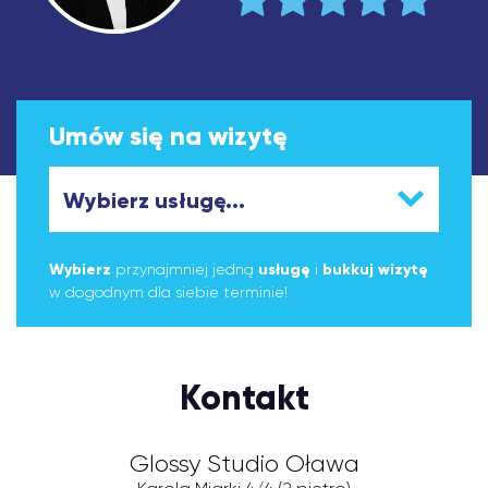
Umów się na wizytę
Wybierz
przynajmniej jedną
usługę
i
bukkuj wizytę
w dogodnym dla siebie terminie!
Kontakt
Glossy Studio Oława