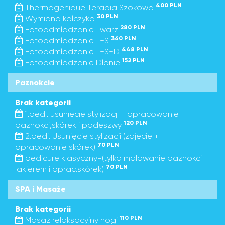
400 PLN
Thermogenique Terapia Szokowa
30 PLN
Wymiana kolczyka
280 PLN
Fotoodmładzanie Twarz
360 PLN
Fotoodmładzanie T+S
448 PLN
Fotoodmładzanie T+S+D
152 PLN
Fotoodmładzanie Dłonie
Paznokcie
Brak kategorii
1.pedi. usunięcie stylizacji + opracowanie
120 PLN
paznokci,skórek i podeszwy
2.pedi. Usunięcie stylizacji (zdjęcie +
70 PLN
opracowanie skórek)
pedicure klasyczny-(tylko malowanie paznokci
70 PLN
lakierem i oprac.skórek)
SPA i Masaże
Brak kategorii
110 PLN
Masaż relaksacyjny nogi