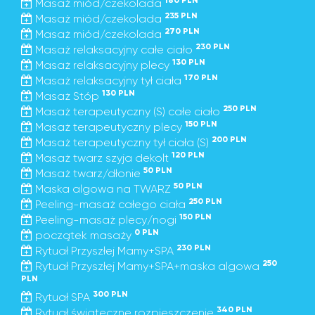
180 PLN
Masaż miód/czekolada
235 PLN
Masaż miód/czekolada
270 PLN
Masaż miód/czekolada
230 PLN
Masaż relaksacyjny całe ciało
130 PLN
Masaż relaksacyjny plecy
170 PLN
Masaż relaksacyjny tył ciała
130 PLN
Masaż Stóp
250 PLN
Masaż terapeutyczny (S) całe ciało
150 PLN
Masaż terapeutyczny plecy
200 PLN
Masaż terapeutyczny tył ciała (S)
120 PLN
Masaż twarz szyja dekolt
50 PLN
Masaż twarz/dłonie
50 PLN
Maska algowa na TWARZ
250 PLN
Peeling-masaż całego ciała
150 PLN
Peeling-masaż plecy/nogi
0 PLN
początek masaży
230 PLN
Rytuał Przyszłej Mamy+SPA
250
Rytuał Przyszłej Mamy+SPA+maska algowa
PLN
300 PLN
Rytuał SPA
340 PLN
Rytuał świateczne rozpieszczenie