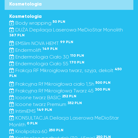
Kosmetologia
Kosmetologia
50 PLN
Body wrapping
DUŻA Depilacja Laserowa MeDioStar Monolith
387 PLN
99 PLN
EMSlim NOVA HIEMT
149 PLN
Endermolift
110 PLN
Endermologia Ciało 30
170 PLN
Endermologia Ciało 55
450
Frakcja RF Mikroigłowa twarz, szyja, dekolt
PLN
500 PLN
Frakcyjna Rf Mikroigłowa ciało 1,5h
300 PLN
Frakcyjna Rf Mikroigłowa Twarz 45
252 PLN
Icoone twarz BASIC
352 PLN
Icoone twarz Premium
149 PLN
IntimiEMS
KONSULTACJA Deilacja Laserowa MeDioStar
0 PLN
Monlith
250 PLN
Kriolipoliza 60
250 PLN