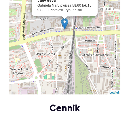
Lady Nova
Gabriela Narutowicza 58/60 lok.15
97-300 Piotrków Trybunalski
Leaflet
Cennik