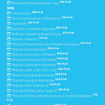
150 PLN
Masaż terapeutyczny nogi
SPA
350 PLN
Fitokobido
170 PLN
Gua Sha masaż z el.Kobido
310 PLN
Hadado
250 PLN
Kobido z maską algową
270 PLN
Kobido+peeling kawitacyjny
0 PLN
Koniec masaży
110 PLN
Masaż Antycelullitowy/Maderoterapia
230 PLN
Masaż Aromatouch
230 PLN
Masaż bańkami chińskimi
170 PLN
Masaż bańkami chińskimi
150 PLN
Masaż bańkami chińskimi
300 PLN
Masaż całe ciało De Luxe
220 PLN
Masaż gorące kamienie
245 PLN
Masaż gorące kamienie
130 PLN
Masaż kark/ramiona
150 PLN
Masaż limfatyczny nogi (S)
170
Masaż limfatyczny twarzy plus maska algowa
PLN