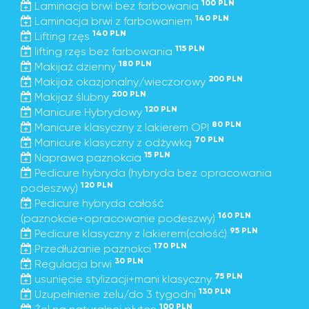
100 PLN
Laminacja brwi bez farbowania
140 PLN
Laminacja brwi z farbowaniem
140 PLN
Lifting rzęs
115 PLN
lifting rzęs bez farbowania
180 PLN
Makijaż dzienny
200 PLN
Makijaż okazjonalny/wieczorowy
200 PLN
Makijaż ślubny
120 PLN
Manicure Hybrydowy
80 PLN
Manicure klasyczny z lakierem OPI
70 PLN
Manicure klasyczny z odżywką
15 PLN
Naprawa paznokcia
Pedicure hybryda (hybryda bez opracowania
120 PLN
podeszwy)
Pedicure hybryda całość
160 PLN
(paznokcie+opracowanie podeszwy)
95 PLN
Pedicure klasyczny z lakierem(całość)
170 PLN
Przedłużanie paznokci
30 PLN
Regulacja brwi
75 PLN
usunięcie stylizacji+mani klasyczny
130 PLN
Uzupełnienie żelu/do 3 tygodni
100 PLN