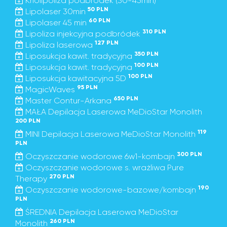
Kriolipoliza podbródek (30-45min)
50 PLN
Lipolaser 30min
60 PLN
Lipolaser 45 min
310 PLN
Lipoliza injekcyjna podbródek
127 PLN
Lipoliza laserowa
350 PLN
Liposukcja kawit. tradycyjna
100 PLN
Liposukcja kawit. tradycyjna
100 PLN
Liposukcja kawitacyjna 5D
95 PLN
MagicWaves
650 PLN
Master Contur-Arkana
MAŁA Depilacja Laserowa MeDioStar Monolith
200 PLN
119
MINI Depilacja Laserowa MeDioStar Monolith
PLN
300 PLN
Oczyszczanie wodorowe 6w1-kombajn
Oczyszczanie wodorowe s. wrażliwa Pure
270 PLN
Therapy
190
Oczyszczanie wodorowe-bazowe/kombajn
PLN
ŚREDNIA Depilacja Laserowa MeDioStar
260 PLN
Monolith