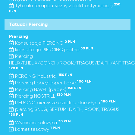
250
Tył ciała terapeutyczny z elektrostymulacją
PLN
Tatuaż i Piercing
Piercing
0 PLN
Konsultacja PIERCING
50 PLN
konsultacja PIERCING płatna
Piercing
HELIX/F.HELIX/CONCH/ROOK/TRAGUS/DAITH/ANTITRAG
120 PLN
150 PLN
PIERCING industrial
100 PLN
Piercing Lobe/Upper Lobe
150 PLN
Piercing NAVEL (pępek)
130 PLN
Piercing NOSTRILL
180 PLN
PIERCING pierwsze dziurki u dorosłych
piercing SNUG, SEPTUM, DAITH, ROOK, TRAGUS
130 PLN
30 PLN
Wymiana kolczyka
1 PLN
karnet tesotwy