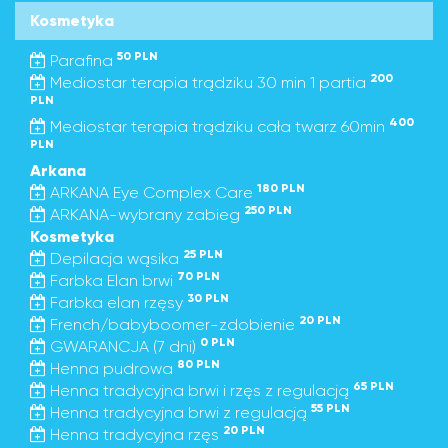
Kosmetyka
50 PLN
Parafina
200
Mediostar terapia trądziku 30 min 1 partia
PLN
400
Mediostar terapia trądziku cała twarz 60min
PLN
Arkana
180 PLN
ARKANA Eye Complex Care
250 PLN
ARKANA-wybrany zabieg
Kosmetyka
25 PLN
Depilacja wąsika
70 PLN
Farbka Elan brwi
30 PLN
Farbka elan rzęsy
20 PLN
French/babyboomer-zdobienie
0 PLN
GWARANCJA (7 dni)
80 PLN
Henna pudrowa
65 PLN
Henna tradycyjna brwi i rzęs z regulacją
55 PLN
Henna tradycyjna brwi z regulacją
20 PLN
Henna tradycyjna rzęs