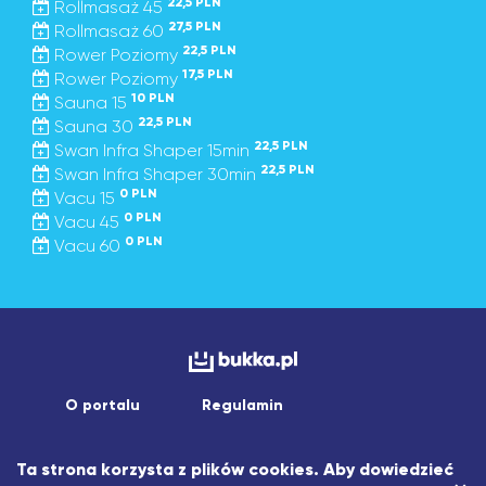
22,5 PLN
Rollmasaż 45
27,5 PLN
Rollmasaż 60
22,5 PLN
Rower Poziomy
17,5 PLN
Rower Poziomy
10 PLN
Sauna 15
22,5 PLN
Sauna 30
22,5 PLN
Swan Infra Shaper 15min
22,5 PLN
Swan Infra Shaper 30min
0 PLN
Vacu 15
0 PLN
Vacu 45
0 PLN
Vacu 60
O portalu
Regulamin
Copyright © 2026 asistapp sp. z o.o.
Ta strona korzysta z plików cookies. Aby dowiedzieć
Wszelkie prawa zastrzeżone.