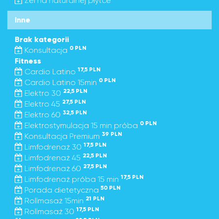
Żel na naturalnej płytce
Inne
Brak kategorii
0 PLN
Konsultacja
Fitness
17,5 PLN
Cardio Latino
0 PLN
Cardio Latino 15min
22,5 PLN
Elektro 30
27,5 PLN
Elektro 45
32,5 PLN
Elektro 60
0 PLN
Elektrostymulacja 15 min próba
39 PLN
Konsultacja Premium
17,5 PLN
Limfodrenaż 30
22,5 PLN
Limfodrenaż 45
27,5 PLN
Limfodrenaż 60
17,5 PLN
Limfodrenaż próba 15 min
50 PLN
Porada dietetyczna
21 PLN
Rollmasaż 15min
17,5 PLN
Rollmasaż 30