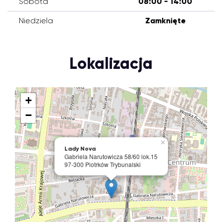
Sobota
08:00 - 14:00
Niedziela
Zamknięte
Lokalizacja
+
−
×
Lady Nova
Gabriela Narutowicza 58/60 lok.15
97-300 Piotrków Trybunalski