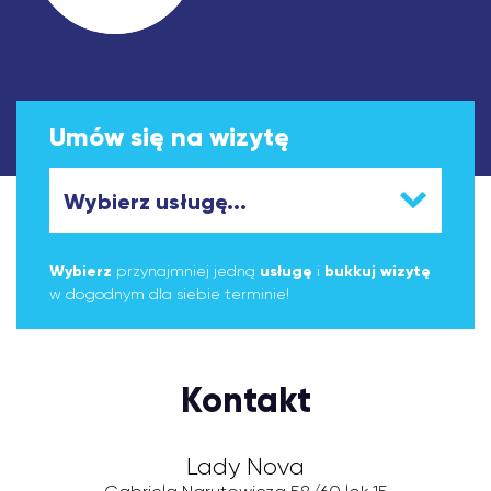
Umów się na wizytę
Wybierz
przynajmniej jedną
usługę
i
bukkuj wizytę
w dogodnym dla siebie terminie!
Kontakt
Lady Nova