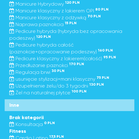
120 PLN
Manicure Hybrydowy
80 PLN
Manicure klasyczny z lakierem OPI
70 PLN
Manicure klasyczny z odżywką
15 PLN
Naprawa paznokcia
Pedicure hybryda (hybryda bez opracowania
120 PLN
podeszwy)
Pedicure hybryda całość
160 PLN
(paznokcie+opracowanie podeszwy)
95 PLN
Pedicure klasyczny z lakierem(całość)
170 PLN
Przedłużanie paznokci
30 PLN
Regulacja brwi
75 PLN
usunięcie stylizacji+mani klasyczny
130 PLN
Uzupełnienie żelu/do 3 tygodni
100 PLN
Żel na naturalnej płytce
Inne
Brak kategorii
0 PLN
Konsultacja
Fitness
17,5 PLN
Cardio Latino