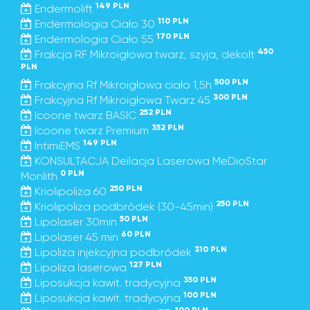
149 PLN
Endermolift
110 PLN
Endermologia Ciało 30
170 PLN
Endermologia Ciało 55
450
Frakcja RF Mikroigłowa twarz, szyja, dekolt
PLN
500 PLN
Frakcyjna Rf Mikroigłowa ciało 1,5h
300 PLN
Frakcyjna Rf Mikroigłowa Twarz 45
252 PLN
Icoone twarz BASIC
352 PLN
Icoone twarz Premium
149 PLN
IntimiEMS
KONSULTACJA Deilacja Laserowa MeDioStar
0 PLN
Monlith
250 PLN
Kriolipoliza 60
250 PLN
Kriolipoliza podbródek (30-45min)
50 PLN
Lipolaser 30min
60 PLN
Lipolaser 45 min
310 PLN
Lipoliza injekcyjna podbródek
127 PLN
Lipoliza laserowa
350 PLN
Liposukcja kawit. tradycyjna
100 PLN
Liposukcja kawit. tradycyjna