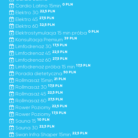
0 PLN
Cardio Latino 15min
22,5 PLN
Elektro 30
27,5 PLN
Elektro 45
32,5 PLN
Elektro 60
0 PLN
Elektrostymulacja 15 min próba
39 PLN
Konsultacja Premium
17,5 PLN
Limfodrenaż 30
22,5 PLN
Limfodrenaż 45
27,5 PLN
Limfodrenaż 60
17,5 PLN
Limfodrenaż próba 15 min
50 PLN
Porada dietetyczna
21 PLN
Rollmasaż 15min
17,5 PLN
Rollmasaż 30
22,5 PLN
Rollmasaż 45
27,5 PLN
Rollmasaż 60
22,5 PLN
Rower Poziomy
17,5 PLN
Rower Poziomy
10 PLN
Sauna 15
22,5 PLN
Sauna 30
22,5 PLN
Swan Infra Shaper 15min