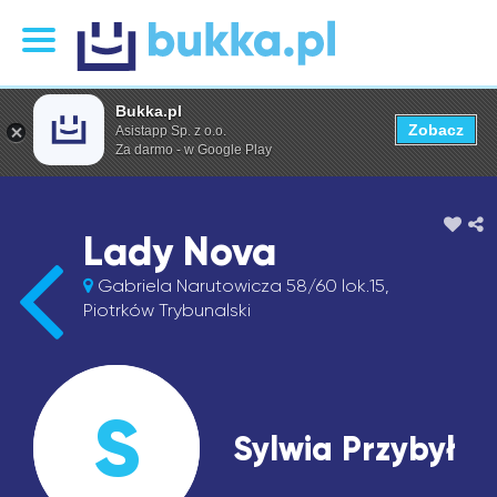
Bukka.pl
Zobacz
Asistapp Sp. z o.o.
Za darmo - w Google Play
Lady Nova
Gabriela Narutowicza 58/60 lok.15,
Piotrków Trybunalski
S
Sylwia Przybył