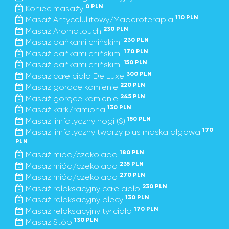
0 PLN
Koniec masaży
110 PLN
Masaż Antycelullitowy/Maderoterapia
230 PLN
Masaż Aromatouch
230 PLN
Masaż bańkami chińskimi
170 PLN
Masaż bańkami chińskimi
150 PLN
Masaż bańkami chińskimi
300 PLN
Masaż całe ciało De Luxe
220 PLN
Masaż gorące kamienie
245 PLN
Masaż gorące kamienie
130 PLN
Masaż kark/ramiona
150 PLN
Masaż limfatyczny nogi (S)
170
Masaż limfatyczny twarzy plus maska algowa
PLN
180 PLN
Masaż miód/czekolada
235 PLN
Masaż miód/czekolada
270 PLN
Masaż miód/czekolada
230 PLN
Masaż relaksacyjny całe ciało
130 PLN
Masaż relaksacyjny plecy
170 PLN
Masaż relaksacyjny tył ciała
130 PLN
Masaż Stóp