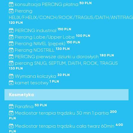
50 PLN
konsultacja PIERCING płatna
Piercing
HELIX/F.HELIX/CONCH/ROOK/TRAGUS/DAITH/ANTITRAG
120 PLN
150 PLN
PIERCING industrial
100 PLN
Piercing Lobe/Upper Lobe
150 PLN
Piercing NAVEL (pępek)
130 PLN
Piercing NOSTRILL
180 PLN
PIERCING pierwsze dziurki u dorosłych
piercing SNUG, SEPTUM, DAITH, ROOK, TRAGUS
130 PLN
30 PLN
Wymiana kolczyka
1 PLN
karnet tesotwy
Kosmetyka
50 PLN
Parafina
200
Mediostar terapia trądziku 30 min 1 partia
PLN
400
Mediostar terapia trądziku cała twarz 60min
PLN