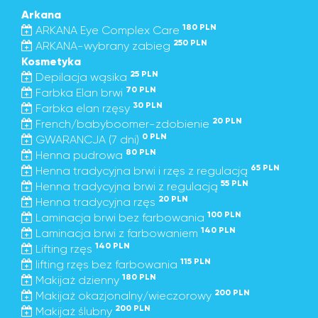
Arkana
180 PLN
ARKANA Eye Complex Care
250 PLN
ARKANA-wybrany zabieg
Kosmetyka
25 PLN
Depilacja wąsika
70 PLN
Farbka Elan brwi
30 PLN
Farbka elan rzęsy
20 PLN
French/babyboomer-zdobienie
0 PLN
GWARANCJA (7 dni)
80 PLN
Henna pudrowa
65 PLN
Henna tradycyjna brwi i rzęs z regulacją
55 PLN
Henna tradycyjna brwi z regulacją
20 PLN
Henna tradycyjna rzęs
100 PLN
Laminacja brwi bez farbowania
140 PLN
Laminacja brwi z farbowaniem
140 PLN
Lifting rzęs
115 PLN
lifting rzęs bez farbowania
180 PLN
Makijaż dzienny
200 PLN
Makijaż okazjonalny/wieczorowy
200 PLN
Makijaż ślubny