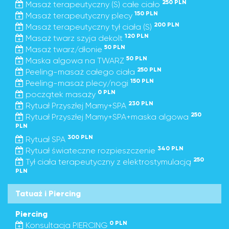
250 PLN
Masaż terapeutyczny (S) całe ciało
150 PLN
Masaż terapeutyczny plecy
200 PLN
Masaż terapeutyczny tył ciała (S)
120 PLN
Masaż twarz szyja dekolt
50 PLN
Masaż twarz/dłonie
50 PLN
Maska algowa na TWARZ
250 PLN
Peeling-masaż całego ciała
150 PLN
Peeling-masaż plecy/nogi
0 PLN
początek masaży
230 PLN
Rytuał Przyszłej Mamy+SPA
250
Rytuał Przyszłej Mamy+SPA+maska algowa
PLN
300 PLN
Rytuał SPA
340 PLN
Rytuał świateczne rozpieszczenie
250
Tył ciała terapeutyczny z elektrostymulacją
PLN
Tatuaż i Piercing
Piercing
0 PLN
Konsultacja PIERCING