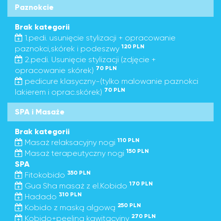
Paznokcie
Brak kategorii
1.pedi. usunięcie stylizacji + opracowanie
120 PLN
paznokci,skórek i podeszwy
2.pedi. Usunięcie stylizacji (zdjęcie +
70 PLN
opracowanie skórek)
pedicure klasyczny-(tylko malowanie paznokci
70 PLN
lakierem i oprac.skórek)
SPA i Masaże
Brak kategorii
110 PLN
Masaż relaksacyjny nogi
150 PLN
Masaż terapeutyczny nogi
SPA
350 PLN
Fitokobido
170 PLN
Gua Sha masaż z el.Kobido
310 PLN
Hadado
250 PLN
Kobido z maską algową
270 PLN
Kobido+peeling kawitacyjny