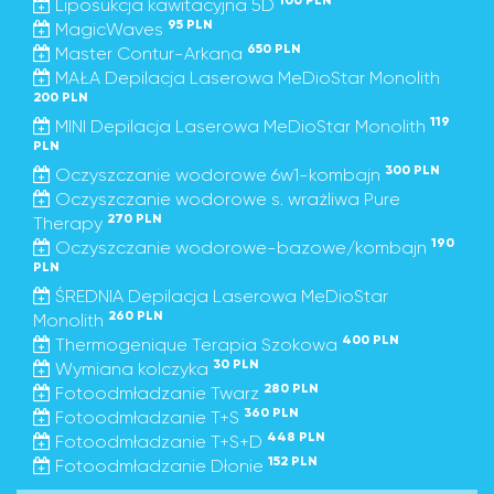
100 PLN
Liposukcja kawitacyjna 5D
95 PLN
MagicWaves
650 PLN
Master Contur-Arkana
MAŁA Depilacja Laserowa MeDioStar Monolith
200 PLN
119
MINI Depilacja Laserowa MeDioStar Monolith
PLN
300 PLN
Oczyszczanie wodorowe 6w1-kombajn
Oczyszczanie wodorowe s. wrażliwa Pure
270 PLN
Therapy
190
Oczyszczanie wodorowe-bazowe/kombajn
PLN
ŚREDNIA Depilacja Laserowa MeDioStar
260 PLN
Monolith
400 PLN
Thermogenique Terapia Szokowa
30 PLN
Wymiana kolczyka
280 PLN
Fotoodmładzanie Twarz
360 PLN
Fotoodmładzanie T+S
448 PLN
Fotoodmładzanie T+S+D
152 PLN
Fotoodmładzanie Dłonie