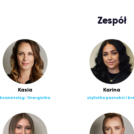
Zespół
Kasia
Karina
kosmetolog/ linergistka
stylistka paznokci i br