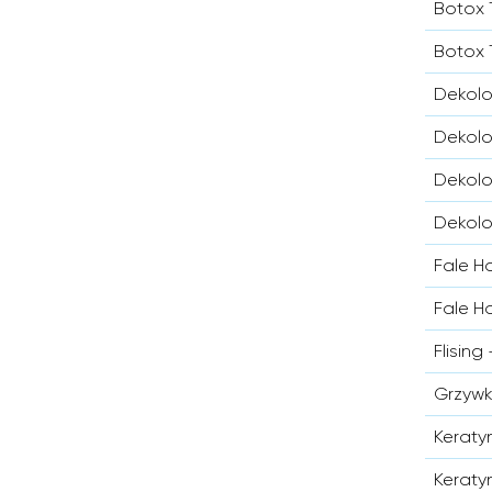
Botox T
Botox 
Dekolo
Dekolo
Dekolo
Dekolo
Fale H
Fale H
Flisin
Grzywk
Keraty
Keraty