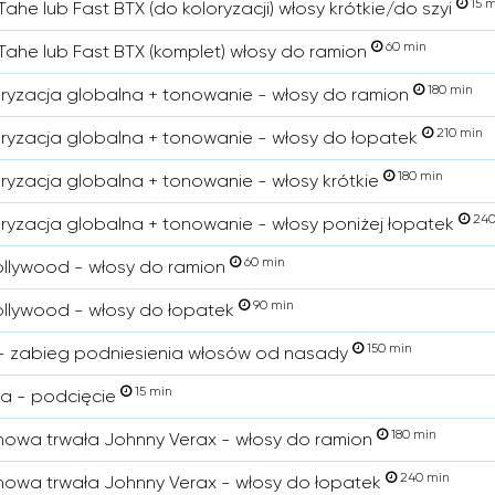
15 m
ahe lub Fast BTX (do koloryzacji) włosy krótkie/do szyi
60 min
Tahe lub Fast BTX (komplet) włosy do ramion
180 min
ryzacja globalna + tonowanie - włosy do ramion
210 min
ryzacja globalna + tonowanie - włosy do łopatek
180 min
ryzacja globalna + tonowanie - włosy krótkie
240
ryzacja globalna + tonowanie - włosy poniżej łopatek
60 min
ollywood - włosy do ramion
90 min
ollywood - włosy do łopatek
150 min
g - zabieg podniesienia włosów od nasady
15 min
a - podcięcie
180 min
nowa trwała Johnny Verax - włosy do ramion
240 min
nowa trwała Johnny Verax - włosy do łopatek