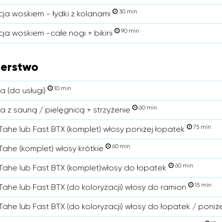
30 min
cja woskiem - łydki z kolanami
90 min
cja woskiem -całe nogi + bikini
jerstwo
10 min
a (do usługi)
60 min
a z sauną / pielęgnicą + strzyżenie
75 min
Tahe lub Fast BTX (komplet) włosy poniżej łopatek
60 min
Tahe (komplet) włosy krótkie
60 min
Tahe lub Fast BTX (komplet)włosy do łopatek
15 min
Tahe lub Fast BTX (do koloryzacji) włosy do ramion
Tahe lub Fast BTX (do koloryzacji) włosy do łopatek / poniż