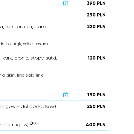
390 PLN
290 PLN
 tors, brzuch, barki,
220 PLN
da, bikini głębokie, pośladki
kark, dłonie, stopy, sutki,
120 PLN
a bikini, linia biała, linia
190 PLN
 stringów + dół pośladków)
250 PLN
60 min
nia stringów)
400 PLN