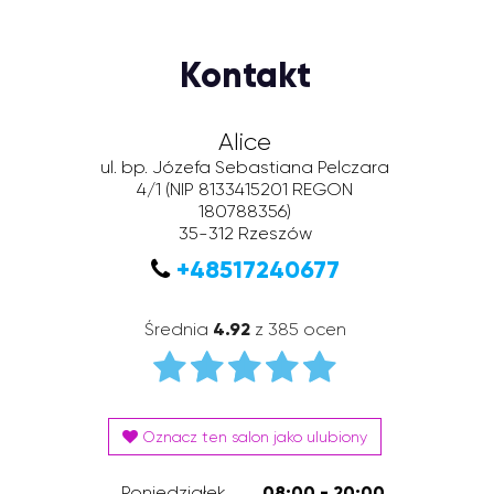
Kontakt
Alice
ul. bp. Józefa Sebastiana Pelczara
4/1
(NIP 8133415201 REGON
180788356)
35-312
Rzeszów
+48517240677
Średnia
4.92
z 385 ocen
Oznacz ten salon jako ulubiony
Poniedziałek
08:00 - 20:00