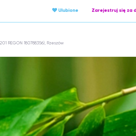
Ulubione
Zarejestruj się za 
15201 REGON 180788356), Rzeszów