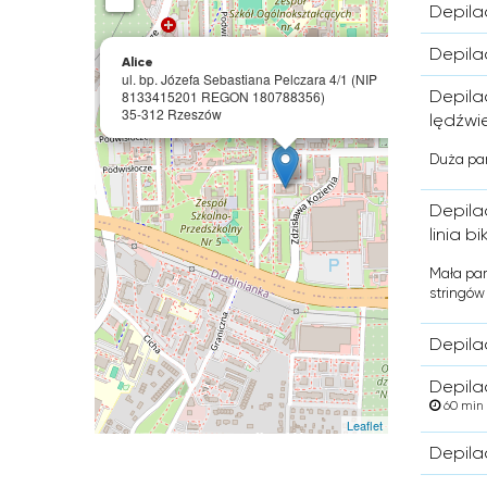
Depila
×
Depila
Alice
ul. bp. Józefa Sebastiana Pelczara 4/1 (NIP
Depilac
8133415201 REGON 180788356)
35-312 Rzeszów
lędźwie
Duża part
Depilac
linia bi
Mała parti
stringów
Depila
Depilac
60 min
Leaflet
Depila