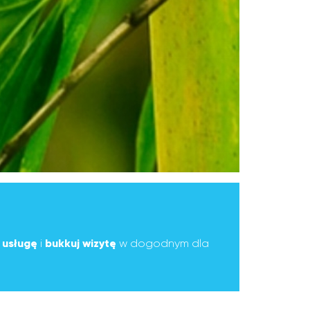
ą
usługę
i
bukkuj wizytę
w dogodnym dla