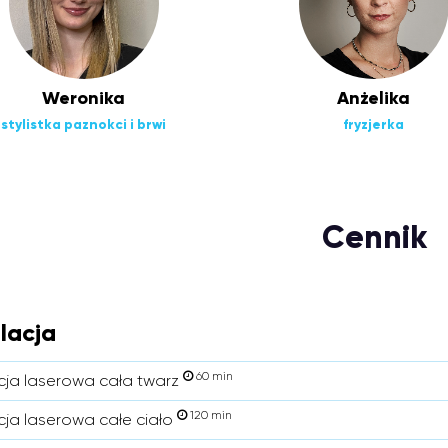
Weronika
Anżelika
stylistka paznokci i brwi
fryzjerka
Cennik
lacja
60 min
cja laserowa cała twarz
120 min
cja laserowa całe ciało