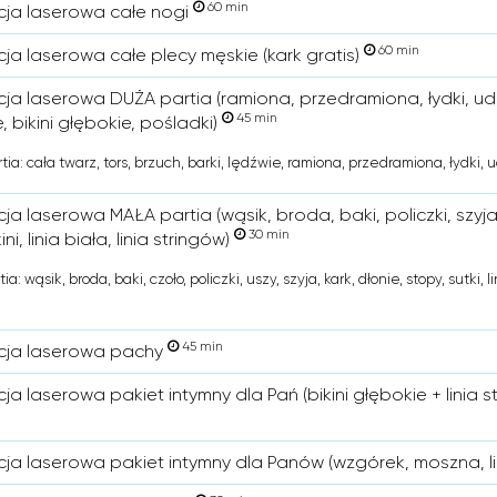
60 min
cja laserowa całe nogi
60 min
cja laserowa całe plecy męskie (kark gratis)
ja laserowa DUŻA partia (ramiona, przedramiona, łydki, uda,
45 min
, bikini głębokie, pośladki)
ia: cała twarz, tors, brzuch, barki, lędźwie, ramiona, przedramiona, łydki, u
ja laserowa MAŁA partia (wąsik, broda, baki, policzki, szyja, 
30 min
kini, linia biała, linia stringów)
a: wąsik, broda, baki, czoło, policzki, uszy, szyja, kark, dłonie, stopy, sutki, lini
45 min
cja laserowa pachy
ja laserowa pakiet intymny dla Pań (bikini głębokie + linia
cja laserowa pakiet intymny dla Panów (wzgórek, moszna, li