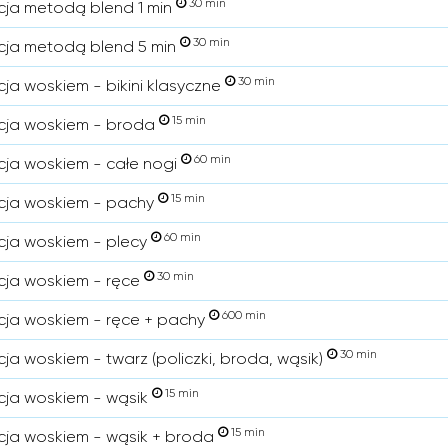
30 min
cja metodą blend 1 min
30 min
cja metodą blend 5 min
30 min
cja woskiem - bikini klasyczne
15 min
cja woskiem - broda
60 min
cja woskiem - całe nogi
15 min
cja woskiem - pachy
60 min
cja woskiem - plecy
30 min
cja woskiem - ręce
600 min
cja woskiem - ręce + pachy
30 min
cja woskiem - twarz (policzki, broda, wąsik)
15 min
cja woskiem - wąsik
15 min
cja woskiem - wąsik + broda