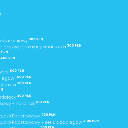
N
300 PLN
wstarzeniowy
300 PLN
ający/wypełniający zmarszczki
 PLN
1400 PLN
800 PLN
biegi
1400 PLN
abiegów
300 PLN
y i usta
LN
300 PLN
etlający
200 PLN
owy - 1 okolica
430 PLN
/Łydki) Podstawowy
2100 PLN
Łydki) Podstawowy - seria 6 zabiegów
500 PLN