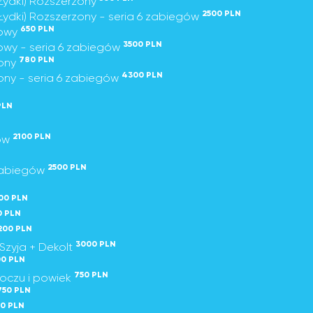
Łydki) Rozszerzony
2500 PLN
ydki) Rozszerzony - seria 6 zabiegów
650 PLN
wowy
3500 PLN
owy - seria 6 zabiegów
780 PLN
zony
4300 PLN
ony - seria 6 zabiegów
PLN
2100 PLN
gów
2500 PLN
 zabiegów
00 PLN
0 PLN
200 PLN
3000 PLN
Szyja + Dekolt
00 PLN
750 PLN
 oczu i powiek
750 PLN
00 PLN