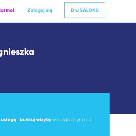
darmo!
Zaloguj się
Dla SALONU
gnieszka
ą
usługę
i
bukkuj wizytę
w dogodnym dla