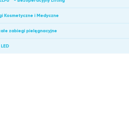
"ELFU"" - Bezoperacyjny Lifting
gi Kosmetyczne i Medyczne
ałe zabiegi pielęgnacyjne
 LED