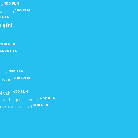
100 PLN
py
100 PLN
wienia
0 PLN
mięśni
2500 PLN
4000 PLN
350 PLN
warz
600 PLN
 twarz
450 PLN
iczki
600 PLN
żowatego - twarz
500 PLN
ej części ust)