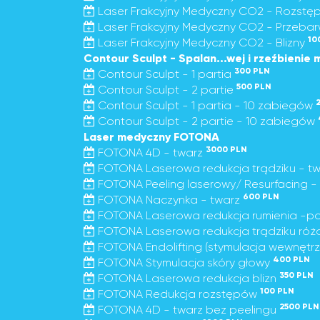
Laser Frakcyjny Medyczny CO2 - Rozstę
Laser Frakcyjny Medyczny CO2 - Przebar
10
Laser Frakcyjny Medyczny CO2 - Blizny
Contour Sculpt - Spalan...wej i rzeźbienie 
300 PLN
Contour Sculpt - 1 partia
500 PLN
Contour Sculpt - 2 partie
Contour Sculpt - 1 partia - 10 zabiegów
Contour Sculpt - 2 partie - 10 zabiegów
Laser medyczny FOTONA
3000 PLN
FOTONA 4D - twarz
FOTONA Laserowa redukcja trądziku - t
FOTONA Peeling laserowy/ Resurfacing -
600 PLN
FOTONA Naczynka - twarz
FOTONA Laserowa redukcja rumienia -pol
FOTONA Laserowa redukcja trądziku ró
FOTONA Endolifting (stymulacja wewnętrzn
400 PLN
FOTONA Stymulacja skóry głowy
350 PLN
FOTONA Laserowa redukcja blizn
100 PLN
FOTONA Redukcja rozstępów
2500 PLN
FOTONA 4D - twarz bez peelingu