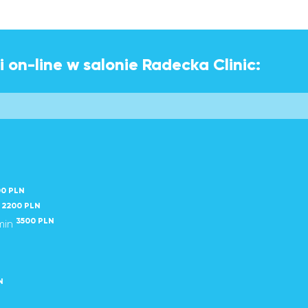
 on-line w salonie Radecka Clinic:
00 PLN
2200 PLN
n
3500 PLN
min
N