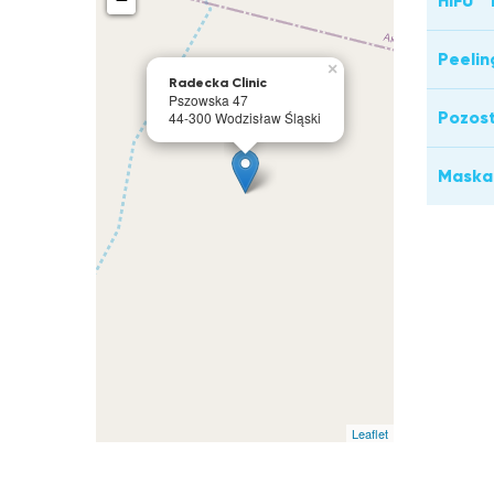
HIFU "
Peelin
×
Radecka Clinic
Pszowska 47
Pozost
44-300 Wodzisław Śląski
Maska
Leaflet