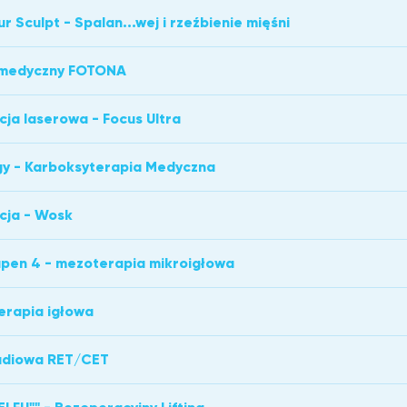
r Sculpt - Spalan...wej i rzeźbienie mięśni
 medyczny FOTONA
cja laserowa - Focus Ultra
y - Karboksyterapia Medyczna
cja - Wosk
pen 4 - mezoterapia mikroigłowa
erapia igłowa
radiowa RET/CET