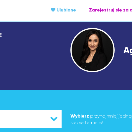
Ulubione
Zarejestruj się za 
A
Wybierz
przynajmniej jedn
siebie terminie!