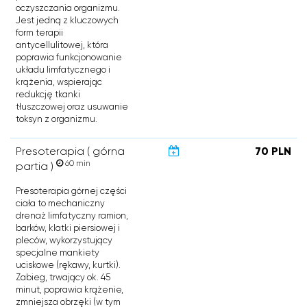
oczyszczania organizmu.
Jest jedną z kluczowych
form terapii
antycellulitowej, która
poprawia funkcjonowanie
układu limfatycznego i
krążenia, wspierając
redukcję tkanki
tłuszczowej oraz usuwanie
toksyn z organizmu.
Presoterapia ( górna
70 PLN
60 min
partia )
Presoterapia górnej części
ciała to mechaniczny
drenaż limfatyczny ramion,
barków, klatki piersiowej i
pleców, wykorzystujący
specjalne mankiety
uciskowe (rękawy, kurtki).
Zabieg, trwający ok. 45
minut, poprawia krążenie,
zmniejsza obrzęki (w tym