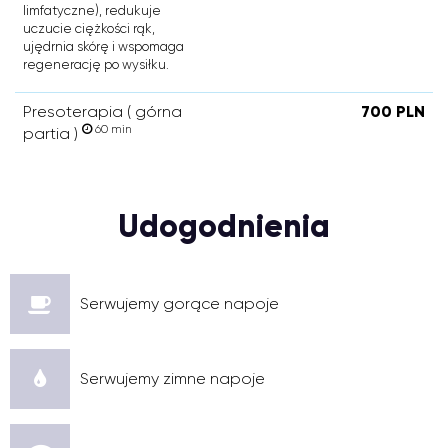
limfatyczne), redukuje
uczucie ciężkości rąk,
ujędrnia skórę i wspomaga
regenerację po wysiłku.
Presoterapia ( górna
700 PLN
60 min
partia )
Udogodnienia
Serwujemy gorące napoje
Serwujemy zimne napoje