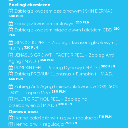
Peelingi chemiczne
Zabieg z kwasem azelainowym ( SKIN DERMA )
300 PLN
250 PLN
zabieg z kwasem ferulowym
250
Zabieg z kwasem migdałowym I olejkiem CBD
PLN
GLYCOLIC PEEL - Zabieg z kwasem glikolowym (
320 PLN
M.A.D. )
JENASUS GROWTH FACTOR PEEL - Zabieg Anti
350 PLN
Aging ( M.A.D. )
300 PLN
PUMPKIN PEEL - Peeling Dyniowy ( M.A.D. )
Zabieg PREMIUM ( Jenasus + Pumpkin ) - M.A.D.
450 PLN
Zabieg Anti Aging ( mieszanki kwasów 20%, 40%
280 PLN
i 60%) - Inspira Med
MULTI C RETINOL PEEL - Zabieg na
320 PLN
przebarwienia ( M.A.D )
Oprawa oczu
110 PLN
Henna całość (brwi + rzęsy + regulacja)
70 PLN
Henna brwi + regulacja