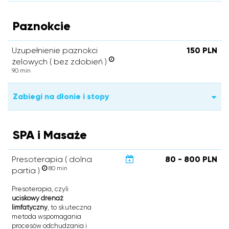
Paznokcie
Uzupełnienie paznokci
150 PLN
żelowych ( bez zdobień )
90 min
Zabiegi na dłonie i stopy
SPA i Masaże
Presoterapia ( dolna
80 - 800 PLN
80 min
partia )
Presoterapia, czyli
uciskowy drenaż
limfatyczny
, to skuteczna
metoda wspomagania
procesów odchudzania i