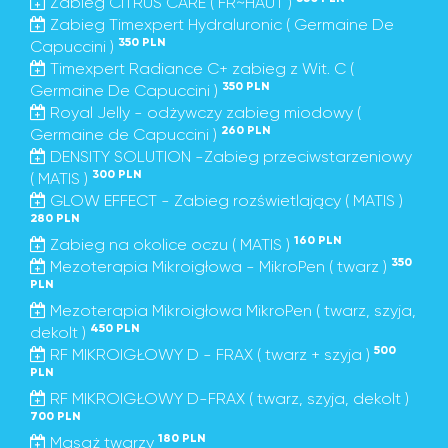
Zabieg CITRUS CARE ( FR~HAUT )
Zabieg Timexpert Hydraluronic ( Germaine De
350 PLN
Capuccini )
Timexpert Radiance C+ zabieg z Wit. C (
350 PLN
Germaine De Capuccini )
Royal Jelly - odżywczy zabieg miodowy (
260 PLN
Germaine de Capuccini )
DENSITY SOLUTION -Zabieg przeciwstarzeniowy
300 PLN
( MATIS )
GLOW EFFECT - Zabieg rozświetlający ( MATIS )
280 PLN
160 PLN
Zabieg na okolice oczu ( MATIS )
350
Mezoterapia Mikroigłowa - MikroPen ( twarz )
PLN
Mezoterapia Mikroigłowa MikroPen ( twarz, szyja,
450 PLN
dekolt )
500
RF MIKROIGŁOWY D - FRAX ( twarz + szyja )
PLN
RF MIKROIGŁOWY D-FRAX ( twarz, szyja, dekolt )
700 PLN
180 PLN
Masaż twarzy