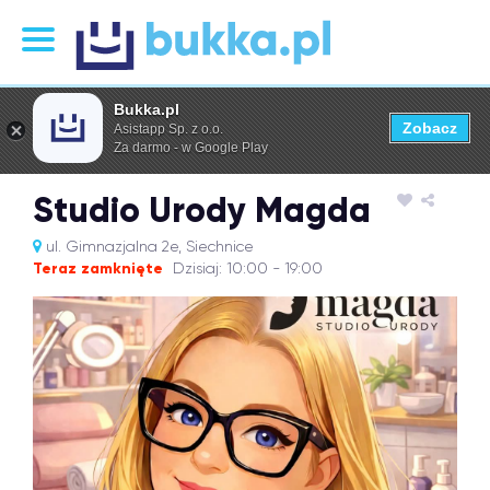
Bukka.pl
Zobacz
Asistapp Sp. z o.o.
Za darmo - w Google Play
Studio Urody Magda
ul. Gimnazjalna 2e, Siechnice
Teraz zamknięte
Dzisiaj: 10:00 - 19:00