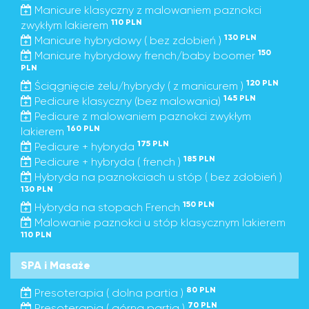
Manicure klasyczny z malowaniem paznokci
110 PLN
zwykłym lakierem
130 PLN
Manicure hybrydowy ( bez zdobień )
150
Manicure hybrydowy french/baby boomer
PLN
120 PLN
Ściągnięcie żelu/hybrydy ( z manicurem )
145 PLN
Pedicure klasyczny (bez malowania)
Pedicure z malowaniem paznokci zwykłym
160 PLN
lakierem
175 PLN
Pedicure + hybryda
185 PLN
Pedicure + hybryda ( french )
Hybryda na paznokciach u stóp ( bez zdobień )
130 PLN
150 PLN
Hybryda na stopach French
Malowanie paznokci u stóp klasycznym lakierem
110 PLN
SPA i Masaże
80 PLN
Presoterapia ( dolna partia )
70 PLN
Presoterapia ( górna partia )