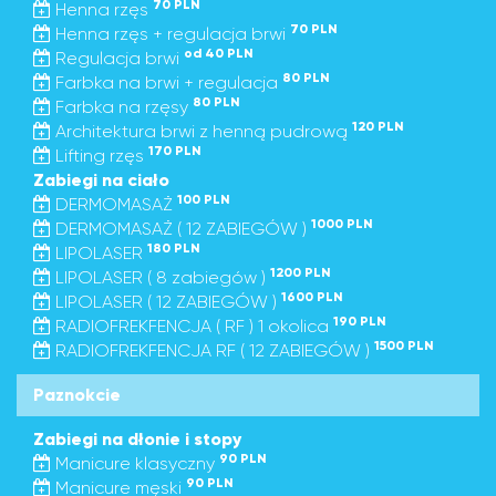
70 PLN
Henna rzęs
70 PLN
Henna rzęs + regulacja brwi
od 40 PLN
Regulacja brwi
80 PLN
Farbka na brwi + regulacja
80 PLN
Farbka na rzęsy
120 PLN
Architektura brwi z henną pudrową
170 PLN
Lifting rzęs
Zabiegi na ciało
100 PLN
DERMOMASAŻ
1000 PLN
DERMOMASAŻ ( 12 ZABIEGÓW )
180 PLN
LIPOLASER
1200 PLN
LIPOLASER ( 8 zabiegów )
1600 PLN
LIPOLASER ( 12 ZABIEGÓW )
190 PLN
RADIOFREKFENCJA ( RF ) 1 okolica
1500 PLN
RADIOFREKFENCJA RF ( 12 ZABIEGÓW )
Paznokcie
Zabiegi na dłonie i stopy
90 PLN
Manicure klasyczny
90 PLN
Manicure męski