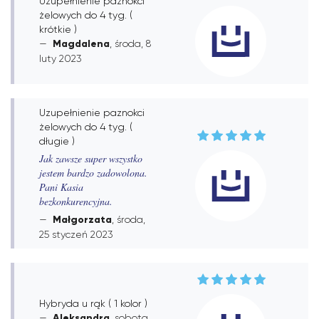
Uzupełnienie paznokci
żelowych do 4 tyg. (
krótkie )
Magdalena
, środa, 8
luty 2023
Uzupełnienie paznokci
żelowych do 4 tyg. (
długie )
Jak zawsze super wszystko
jestem bardzo zadowolona.
Pani Kasia
bezkonkurencyjna.
Małgorzata
, środa,
25 styczeń 2023
Hybryda u rąk ( 1 kolor )
Aleksandra
, sobota,