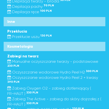
30 PLN
Depilacja twarzy - broda
70 PLN
Depilacja pachy
100 PLN
Depilacja ręce
Inne
Przekłucia
130 PLN
Przekłucie uszu
Kosmetologia
Zabiegi na twarz
Manualne oczyszczanie twarzy - podstawowe
230 PLN
300 PLN
Oczyszczanie wodorowe Hydro Peel H2
Oczyszczanie wodorowe Hydro Peel 2 + kwasy
390 PLN
Zabieg Oxygen O2 - zabieg dotleniający (
330 PLN
FR~HAUT )
Zabieg The Active - zabieg do skóry dojrzałej z (
330 PLN
FR~HAUT )
330 PLN