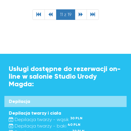
11 z 19
Usługi dostępne do rezerwacji on-
line w salonie Studio Urody
Magda:
Depilacja
Depilacja twarzy i ciała
30 PLN
Depilacja twarzy - wąsik
40 PLN
Depilacja twarzy - baki