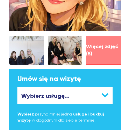
Więcej zdjęć
(5)
Umów się na wizytę
Wybierz
przynajmniej jedną
usługę
i
bukkuj
wizytę
w dogodnym dla siebie terminie!