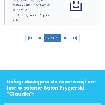
ponad 20 lat i zawsze jestem
zadowolona
Klient
, środa, 8 lipiec
2026
2 z 83
Usługi dostępne do rezerwacji on-
line w salonie Salon Fryzjerski
"Claudia":