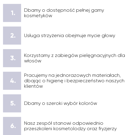
Dbamy o dostępność pełnej gamy
1.
kosmetyków
2.
Usługa strzyżenia obejmuje mycie głowy
Korzystamy z zabiegów pielęgnacyjnych dla
3.
włosów
Pracujemy na jednorazowych materiałach,
4.
dbając o higienę i bezpieczeństwo naszych
klientów
5.
Dbamy o szeroki wybór kolorów
Nasz zespół stanowi odpowiednio
6.
przeszkoleni kosmetolodzy oraz fryzjerzy