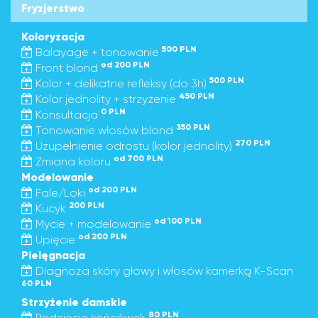
Fryzjerstwo
Koloryzacja
500 PLN
Balayage + tonowanie
od 200 PLN
Front blond
500 PLN
Kolor + delikatne refleksy (do 3h)
450 PLN
Kolor jednolity + strzyżenie
0 PLN
Konsultacja
350 PLN
Tonowanie włosów blond
270 PLN
Uzupełnienie odrostu (kolor jednolity)
od 700 PLN
Zmiana koloru
Modelowanie
od 200 PLN
Fale/Loki
200 PLN
Kucyk
od 100 PLN
Mycie + modelowanie
od 200 PLN
Upięcie
Pielęgnacja
Diagnoza skóry głowy i włosów kamerką K-Scan
60 PLN
Strzyżenie damskie
80 PLN
Podcięcie końcówek