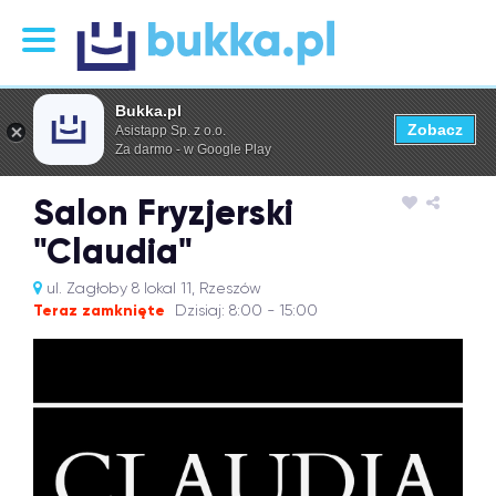
Bukka.pl
Zobacz
Asistapp Sp. z o.o.
Za darmo - w Google Play
Salon Fryzjerski
"Claudia"
ul. Zagłoby 8 lokal 11, Rzeszów
Teraz zamknięte
Dzisiaj: 8:00 - 15:00