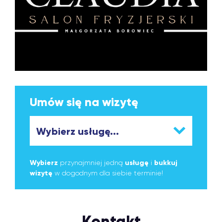
Umów się na wizytę
Wybierz
przynajmniej jedną
usługę
i
bukkuj
wizytę
w dogodnym dla siebie terminie!
Kontakt