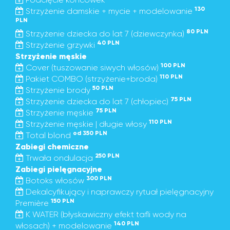
130
Strzyżenie damskie + mycie + modelowanie
PLN
80 PLN
Strzyżenie dziecka do lat 7 (dziewczynka)
40 PLN
Strzyżenie grzywki
Strzyżenie męskie
100 PLN
Cover (tuszowanie siwych włosów)
110 PLN
Pakiet COMBO (strzyżenie+broda)
50 PLN
Strzyżenie brody
75 PLN
Strzyżenie dziecka do lat 7 (chłopiec)
75 PLN
Strzyżenie męskie
110 PLN
Strzyżenie męskie | długie włosy
od 350 PLN
Total blond
Zabiegi chemiczne
250 PLN
Trwała ondulacja
Zabiegi pielęgnacyjne
300 PLN
Botoks włosów
Dekalcyfikujący i naprawczy rytuał pielęgnacyjny
150 PLN
Première
K WATER (błyskawiczny efekt tafli wody na
140 PLN
włosach) + modelowanie