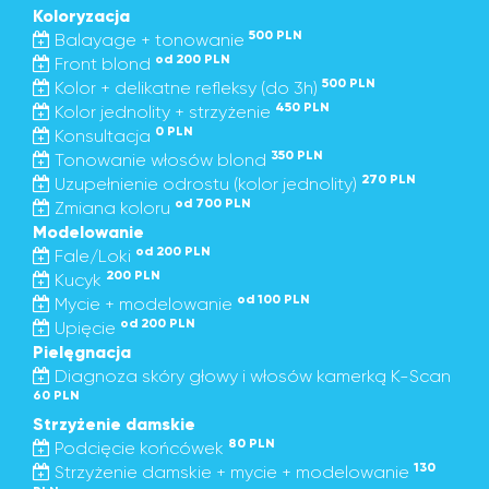
Koloryzacja
500 PLN
Balayage + tonowanie
od 200 PLN
Front blond
500 PLN
Kolor + delikatne refleksy (do 3h)
450 PLN
Kolor jednolity + strzyżenie
0 PLN
Konsultacja
350 PLN
Tonowanie włosów blond
270 PLN
Uzupełnienie odrostu (kolor jednolity)
od 700 PLN
Zmiana koloru
Modelowanie
od 200 PLN
Fale/Loki
200 PLN
Kucyk
od 100 PLN
Mycie + modelowanie
od 200 PLN
Upięcie
Pielęgnacja
Diagnoza skóry głowy i włosów kamerką K-Scan
60 PLN
Strzyżenie damskie
80 PLN
Podcięcie końcówek
130
Strzyżenie damskie + mycie + modelowanie