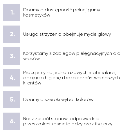
Dbamy o dostępność pełnej gamy
1.
kosmetyków
2.
Usługa strzyżenia obejmuje mycie głowy
Korzystamy z zabiegów pielęgnacyjnych dla
3.
włosów
Pracujemy na jednorazowych materiałach,
4.
dbając o higienę i bezpieczeństwo naszych
klientów
5.
Dbamy o szeroki wybór kolorów
Nasz zespół stanowi odpowiednio
6.
przeszkoleni kosmetolodzy oraz fryzjerzy