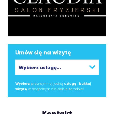
Umów się na wizytę
Wybierz
przynajmniej jedną
usługę
i
bukkuj
wizytę
w dogodnym dla siebie terminie!
Kontakt