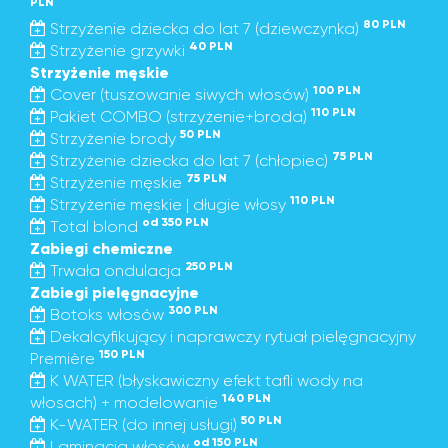
PLN
80 PLN
Strzyżenie dziecka do lat 7 (dziewczynka)
40 PLN
Strzyżenie grzywki
Strzyżenie męskie
100 PLN
Cover (tuszowanie siwych włosów)
110 PLN
Pakiet COMBO (strzyżenie+broda)
50 PLN
Strzyżenie brody
75 PLN
Strzyżenie dziecka do lat 7 (chłopiec)
75 PLN
Strzyżenie męskie
110 PLN
Strzyżenie męskie | długie włosy
od 350 PLN
Total blond
Zabiegi chemiczne
250 PLN
Trwała ondulacja
Zabiegi pielęgnacyjne
300 PLN
Botoks włosów
Dekalcyfikujący i naprawczy rytuał pielęgnacyjny
150 PLN
Première
K WATER (błyskawiczny efekt tafli wody na
140 PLN
włosach) + modelowanie
50 PLN
K-WATER (do innej usługi)
od 150 PLN
Laminacja włosów