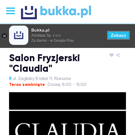
Bukka.pl
Zobacz
Asistapp Sp. z o.o.
Za darmo - w Google Play
Salon Fryzjerski
"Claudia"
ul. Zagłoby 8 lokal 11, Rzeszów
Teraz zamknięte
Dzisiaj: 8:00 - 15:00