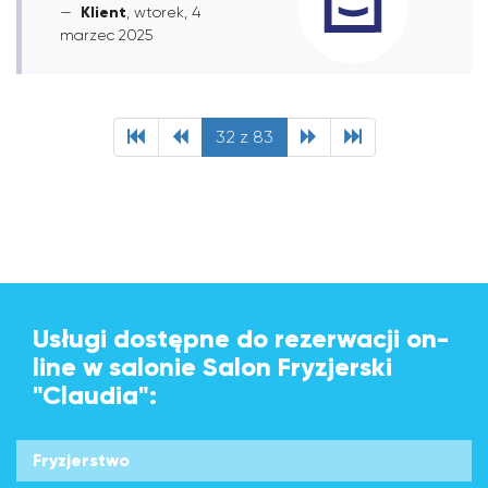
Klient
, wtorek, 4
marzec 2025
32 z 83
Usługi dostępne do rezerwacji on-
line w salonie Salon Fryzjerski
"Claudia":
Fryzjerstwo