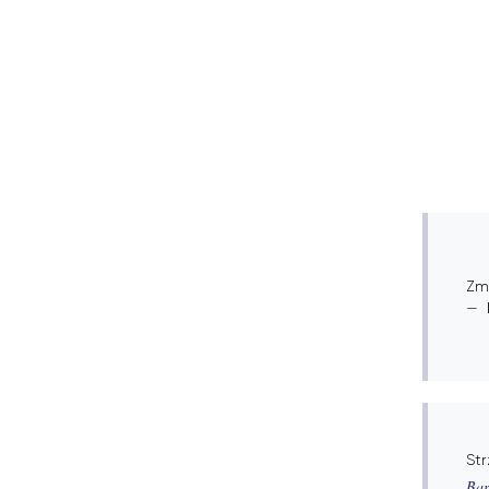
Zm
Str
Bar