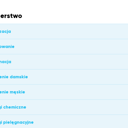
jerstwo
zacja
owanie
nacja
enie damskie
enie męskie
i chemiczne
i pielęgnacyjne