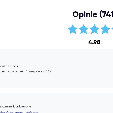
Opinie (741
4.98
iana koloru
Ewa
, czwartek, 3 sierpień 2023
zyżenie barberskie
dzo dobra usługa, polecam!