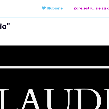
Ulubione
Zarejestruj się za 
ia"