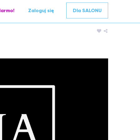
darmo!
Zaloguj się
Dla SALONU