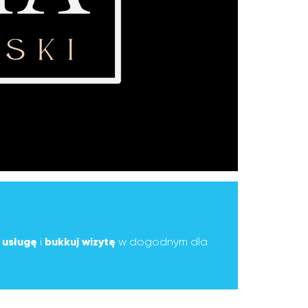
ą
usługę
i
bukkuj wizytę
w dogodnym dla