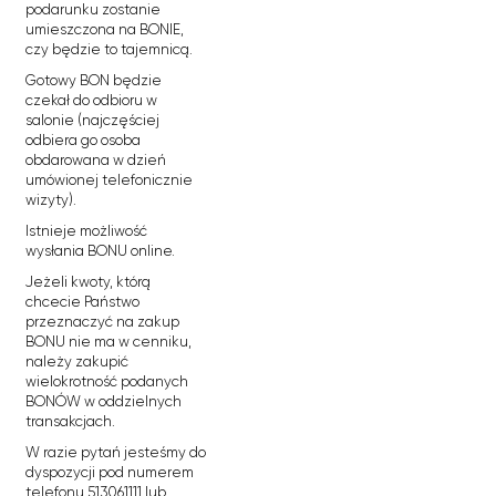
podarunku zostanie
umieszczona na BONIE,
czy będzie to tajemnicą.
Gotowy BON będzie
czekał do odbioru w
salonie (najczęściej
odbiera go osoba
obdarowana w dzień
umówionej telefonicznie
wizyty).
Istnieje możliwość
wysłania BONU online.
Jeżeli kwoty, którą
chcecie Państwo
przeznaczyć na zakup
BONU nie ma w cenniku,
należy zakupić
wielokrotność podanych
BONÓW w oddzielnych
transakcjach.
W razie pytań jesteśmy do
dyspozycji pod numerem
telefonu 513061111 lub