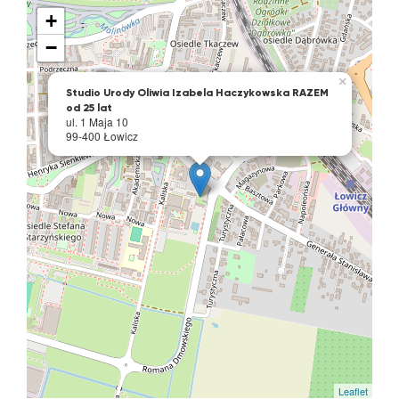
+
−
×
Studio Urody Oliwia Izabela Haczykowska RAZEM
od 25 lat
ul. 1 Maja 10
99-400 Łowicz
Leaflet