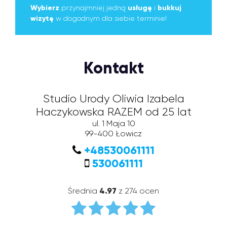
Wybierz
przynajmniej jedną
usługę
i
bukkuj
wizytę
w dogodnym dla siebie terminie!
Kontakt
Studio Urody Oliwia Izabela
Haczykowska RAZEM od 25 lat
ul. 1 Maja 10
99-400
Łowicz
+48530061111
530061111
Średnia
4.97
z 274 ocen