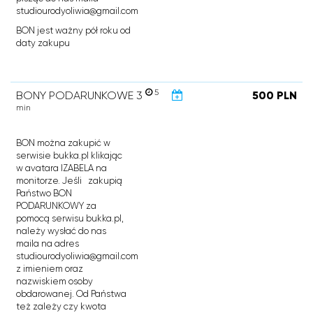
studiourodyoliwia@gmail.com
BON jest ważny pół roku od
daty zakupu
5
BONY PODARUNKOWE 3
500 PLN
min
BON można zakupić w
serwisie bukka.pl klikając
w avatara IZABELA na
monitorze. Jeśli zakupią
Państwo BON
PODARUNKOWY za
pomocą serwisu bukka.pl,
należy wysłać do nas
maila na adres
studiourodyoliwia@gmail.com
z imieniem oraz
nazwiskiem osoby
obdarowanej. Od Państwa
też zależy czy kwota