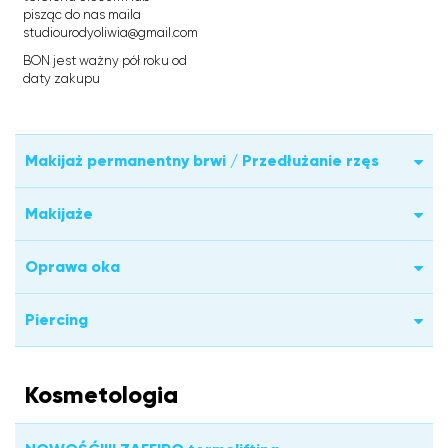
pisząc do nas maila
studiourodyoliwia@gmail.com
BON jest ważny pół roku od
daty zakupu
Makijaż permanentny brwi / Przedłużanie rzęs
Makijaże
Oprawa oka
Piercing
Kosmetologia