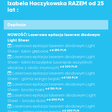
Izabela Haczykowska RAZEM od 25
lat :
Depilacja
NOWOŚĆ! Laserowa epilacja laserem diodowym
Light Sheer
Laserowa epilacja laserem diodowym Light
od 250 PLN
Sheer- bikini głębokie
Laserowa epilacja laserem diodowym Light
Sheer- bikini brazylijskie (usunięcie wszystkich
od 300 PLN
włosków z okolic intymnych)
Laserowa epilacja laserem diodowym Light
od 120 PLN
Sheer- górna warga (wąsik)
Laserowa epilacja laserem diodowym Light
od 150 PLN
Sheer- broda mała
Laserowa epilacja lalserem diodowym Light
od 200 PLN
Sheer - broda duża
Laserowa epilacja laserem diodowym Light
od 200 PLN
Sheer - górna warga męska