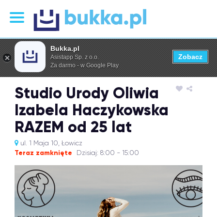
Bukka.pl
Zobacz
Asistapp Sp. z o.o.
Za darmo - w Google Play
Studio Urody Oliwia
Izabela Haczykowska
RAZEM od 25 lat
ul. 1 Maja 10, Łowicz
Teraz zamknięte
Dzisiaj: 8:00 - 15:00