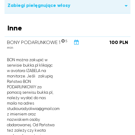
Zabiegi pielęgnujące włosy
Inne
5
BONY PODARUNKOWE 1
100 PLN
min
BON można zakupić w
serwisie bukka.pl klikając
w avatara IZABELA na
monitorze. Jeśli zakupią
Państwo BON
PODARUNKOWY za
pomocą serwisu bukka.pl,
należy wysłać do nas
maila na adres
studiourodyoliwia@gmail.com
z imieniem oraz
nazwiskiem osoby
obdarowanej. Od Państwa
też zależy czy kwota