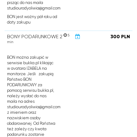
pisząc do nas maila
studiourodyoliwia@gmail.com
BON jest ważny pół roku od
daty zakupu
5
BONY PODARUNKOWE 2
300 PLN
min
BON można zakupić w
serwisie bukka.pl klikając
w avatara IZABELA na
monitorze. Jeśli zakupią
Państwo BON
PODARUNKOWY za
pomocą serwisu bukka.pl,
należy wysłać do nas
maila na adres
studiourodyoliwia@gmail.com
z imieniem oraz
nazwiskiem osoby
obdarowanej. Od Państwa
też zależy czy kwota
podarunku zostanie