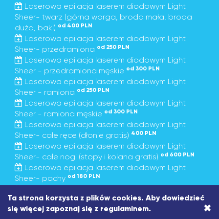
Laserowa epilacja laserem diodowym Light
Sheer- twarz (górna warga, broda mała, broda
od 400 PLN
duża, baki)
Laserowa epilacja laserem diodowym Light
od 250 PLN
Sheer- przedramiona
Laserowa epilacja laserem diodowym Light
od 300 PLN
Sheer - przedramiona męskie
Laserowa epilacja laserem diodowym Light
od 250 PLN
Sheer - ramiona
Laserowa epilacja laserem diodowym Light
od 300 PLN
Sheer - ramiona męskie
Laserowa epilacja laserem diodowym Light
400 PLN
Sheer- całe ręce (dłonie gratis)
Laserowa epilacja laserem diodowym Light
od 600 PLN
Sheer- całe nogi (stopy i kolana gratis)
Laserowa epilacja laserem diodowym Light
od 180 PLN
Sheer- pachy
Laserowa epilacja laserem diodowym Light
Ta strona korzysta z plików cookies. Aby dowiedzieć
od 300 PLN
Sheer - pachy męskie
×
się więcej zapoznaj się z
regulaminem
.
Laserowa epilacja laserem diodowym Light