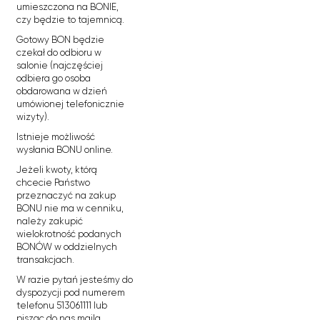
umieszczona na BONIE,
czy będzie to tajemnicą.
Gotowy BON będzie
czekał do odbioru w
salonie (najczęściej
odbiera go osoba
obdarowana w dzień
umówionej telefonicznie
wizyty).
Istnieje możliwość
wysłania BONU online.
Jeżeli kwoty, którą
chcecie Państwo
przeznaczyć na zakup
BONU nie ma w cenniku,
należy zakupić
wielokrotność podanych
BONÓW w oddzielnych
transakcjach.
W razie pytań jesteśmy do
dyspozycji pod numerem
telefonu 513061111 lub
pisząc do nas maila