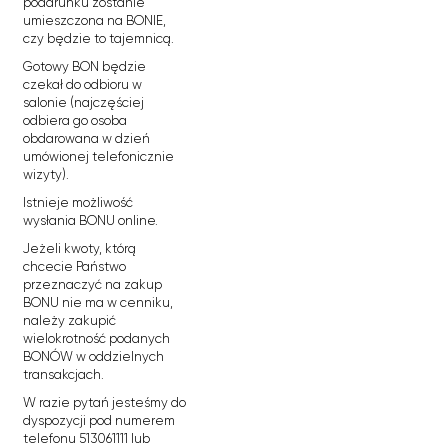
podarunku zostanie
umieszczona na BONIE,
czy będzie to tajemnicą.
Gotowy BON będzie
czekał do odbioru w
salonie (najczęściej
odbiera go osoba
obdarowana w dzień
umówionej telefonicznie
wizyty).
Istnieje możliwość
wysłania BONU online.
Jeżeli kwoty, którą
chcecie Państwo
przeznaczyć na zakup
BONU nie ma w cenniku,
należy zakupić
wielokrotność podanych
BONÓW w oddzielnych
transakcjach.
W razie pytań jesteśmy do
dyspozycji pod numerem
telefonu 513061111 lub