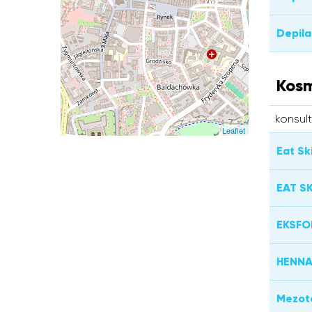
Depila
Kosm
konsul
Leaflet
Eat Sk
EAT S
EKSFO
HENNA
Mezot