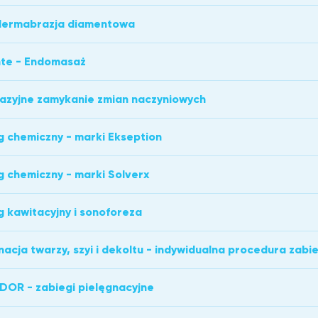
dermabrazja diamentowa
te - Endomasaż
azyjne zamykanie zmian naczyniowych
g chemiczny - marki Ekseption
g chemiczny - marki Solverx
g kawitacyjny i sonoforeza
nacja twarzy, szyi i dekoltu - indywidualna procedura zab
OR - zabiegi pielęgnacyjne