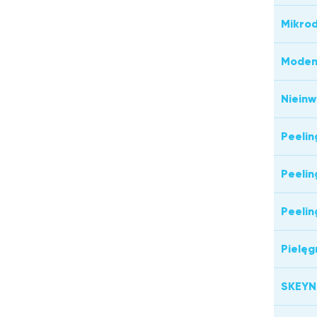
Mikro
Moden
Nieinw
Peelin
Peelin
Peelin
Pielęg
SKEYND