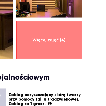
Więcej zdjęć (4)
ojalnościowym
Zabieg oczyszczający skórę twarzy
0
przy pomocy fali ultradźwiękowej.
Zabieg za 1 grosz.