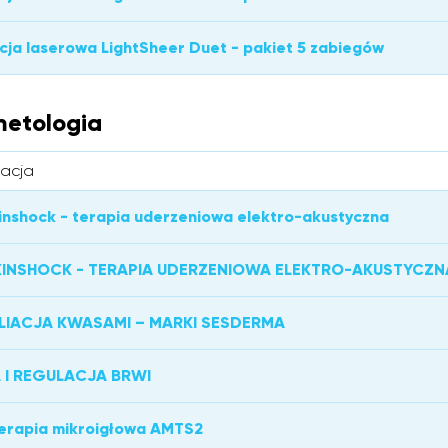
cja laserowa LightSheer Duet - pakiet 5 zabiegów
etologia
tacja
inshock - terapia uderzeniowa elektro-akustyczna
KINSHOCK - TERAPIA UDERZENIOWA ELEKTRO-AKUSTYCZNA
LIACJA KWASAMI – MARKI SESDERMA
 I REGULACJA BRWI
erapia mikroigłowa AMTS2