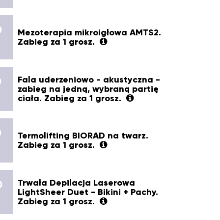
0
Mezoterapia mikroigłowa AMTS2.
Zabieg za 1 grosz.
Fala uderzeniowo - akustyczna -
0
zabieg na jedną, wybraną partię
ciała. Zabieg za 1 grosz.
0
Termolifting BIORAD na twarz.
Zabieg za 1 grosz.
Trwała Depilacja Laserowa
0
LightSheer Duet - Bikini + Pachy.
Zabieg za 1 grosz.