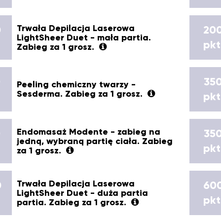
Trwała Depilacja Laserowa
0
20
LightSheer Duet - mała partia.
pkt
Zabieg za 1 grosz.
0
35
Peeling chemiczny twarzy -
Sesderma. Zabieg za 1 grosz.
pkt
Endomasaż Modente - zabieg na
0
35
jedną, wybraną partię ciała. Zabieg
pkt
za 1 grosz.
Trwała Depilacja Laserowa
0
60
LightSheer Duet - duża partia
pkt
partia. Zabieg za 1 grosz.