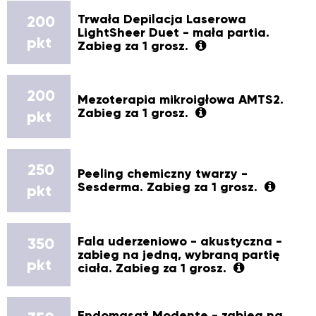
Trwała Depilacja Laserowa
200
LightSheer Duet - mała partia.
pkt
Zabieg za 1 grosz.
200
Mezoterapia mikroigłowa AMTS2.
Zabieg za 1 grosz.
pkt
250
Peeling chemiczny twarzy -
Sesderma. Zabieg za 1 grosz.
pkt
Fala uderzeniowo - akustyczna -
350
zabieg na jedną, wybraną partię
pkt
ciała. Zabieg za 1 grosz.
Endomasaż Modente - zabieg na