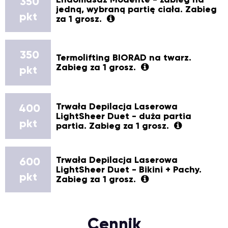
350
jedną, wybraną partię ciała. Zabieg
pkt
za 1 grosz.
350
Termolifting BIORAD na twarz.
Zabieg za 1 grosz.
pkt
Trwała Depilacja Laserowa
400
LightSheer Duet - duża partia
pkt
partia. Zabieg za 1 grosz.
Trwała Depilacja Laserowa
600
LightSheer Duet - Bikini + Pachy.
pkt
Zabieg za 1 grosz.
Cennik