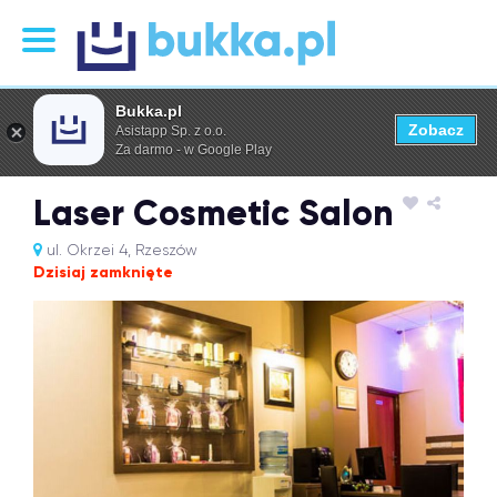
Bukka.pl
Zobacz
Asistapp Sp. z o.o.
Za darmo - w Google Play
Laser Cosmetic Salon
ul. Okrzei 4, Rzeszów
Dzisiaj zamknięte