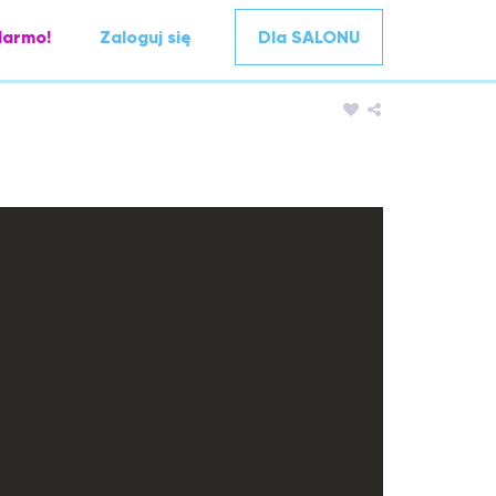
darmo!
Zaloguj się
Dla SALONU