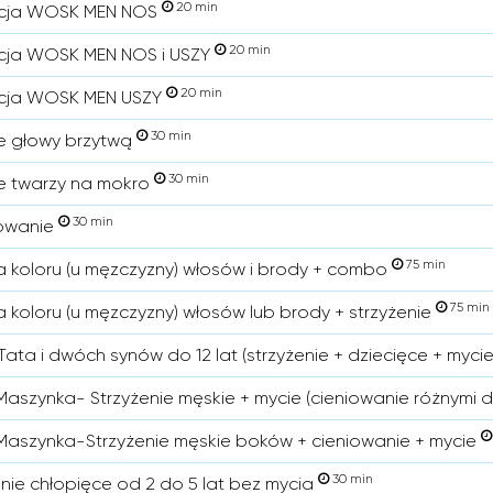
20 min
acja WOSK MEN NOS
20 min
cja WOSK MEN NOS i USZY
20 min
acja WOSK MEN USZY
30 min
e głowy brzytwą
30 min
e twarzy na mokro
30 min
owanie
75 min
a koloru (u męzczyzny) włosów i brody + combo
75 min
a koloru (u męzczyzny) włosów lub brody + strzyżenie
Tata i dwóch synów do 12 lat (strzyżenie + dziecięce + mycie
aszynka- Strzyżenie męskie + mycie (cieniowanie różnymi 
aszynka-Strzyżenie męskie boków + cieniowanie + mycie
30 min
enie chłopięce od 2 do 5 lat bez mycia