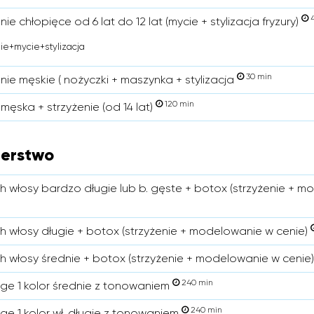
4
nie chłopięce od 6 lat do 12 lat (mycie + stylizacja fryzury)
ie+mycie+stylizacja
30 min
nie męskie ( nożyczki + maszynka + stylizacja
120 min
męska + strzyżenie (od 14 lat)
jerstwo
ch włosy bardzo długie lub b. gęste + botox (strzyżenie + 
ch włosy długie + botox (strzyżenie + modelowanie w cenie)
ch włosy średnie + botox (strzyżenie + modelowanie w cenie
240 min
ge 1 kolor średnie z tonowaniem
240 min
ge 1 kolor wł. długie z tonowaniem