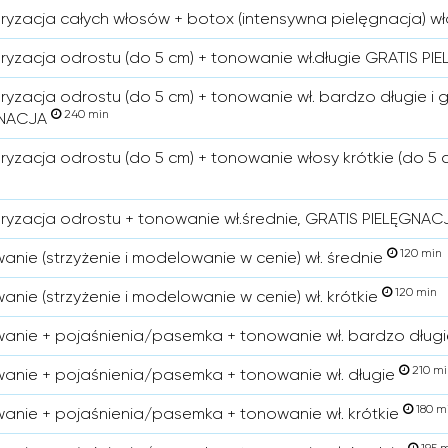
ryzacja całych włosów + botox (intensywna pielęgnacja) wł
ryzacja odrostu (do 5 cm) + tonowanie wł.długie GRATIS P
ryzacja odrostu (do 5 cm) + tonowanie wł. bardzo długie i 
240 min
GNACJA
ryzacja odrostu (do 5 cm) + tonowanie włosy krótkie (do 
ryzacja odrostu + tonowanie wł.średnie, GRATIS PIELĘGNA
120 min
anie (strzyżenie i modelowanie w cenie) wł. średnie
120 min
anie (strzyżenie i modelowanie w cenie) wł. krótkie
anie + pojaśnienia/pasemka + tonowanie wł. bardzo długie
210 mi
anie + pojaśnienia/pasemka + tonowanie wł. długie
180 m
anie + pojaśnienia/pasemka + tonowanie wł. krótkie