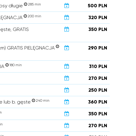
285 min
osy długie
500 PLN
200 min
IELĘGNACJA
320 PLN
gęste, GRATIS
350 PLN
5 cm) GRATIS PIELĘGNACJA
290 PLN
180 min
CJA
310 PLN
270 PLN
250 PLN
240 min
 lub b. gęste
360 PLN
n
350 PLN
in
270 PLN