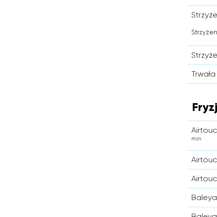
Strzyże
Strzyżen
Strzyże
Trwała 
Fryz
Airtou
min
Airtou
Airtou
Baleya
Baleya