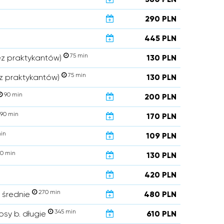
290 PLN
445 PLN
75 min
ez praktykantów)
130 PLN
75 min
z praktykantów)
130 PLN
90 min
200 PLN
90 min
170 PLN
in
109 PLN
0 min
130 PLN
420 PLN
270 min
. średnie
480 PLN
345 min
osy b. długie
610 PLN