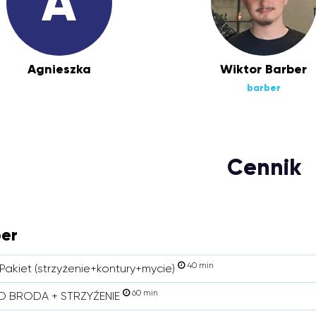
A
Agnieszka
Wiktor Barber
barber
Cennik
er
40 min
Pakiet (strzyżenie+kontury+mycie)
60 min
 BRODA + STRZYŻENIE