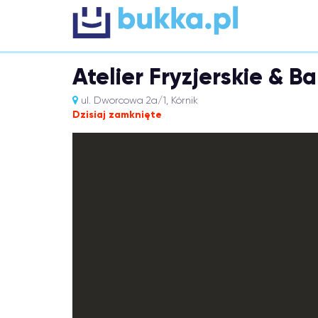
Atelier Fryzjerskie & B
ul. Dworcowa 2a/1, Kórnik
Dzisiaj zamknięte