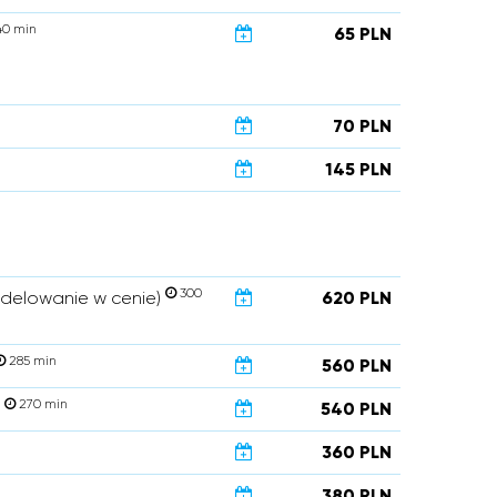
0 min
65 PLN
70 PLN
145 PLN
300
modelowanie w cenie)
620 PLN
285 min
560 PLN
270 min
)
540 PLN
360 PLN
380 PLN