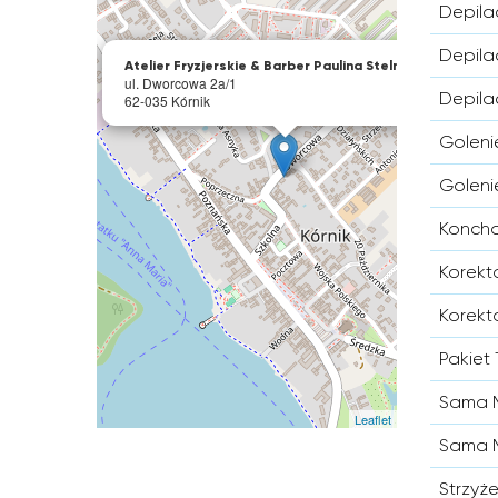
Depil
×
Depila
Atelier Fryzjerskie & Barber Paulina Stelmaszyk
ul. Dworcowa 2a/1
Depil
62-035 Kórnik
Goleni
Goleni
Konch
Korekt
Korekt
Pakiet 
Sama M
Leaflet
Sama M
Strzyż