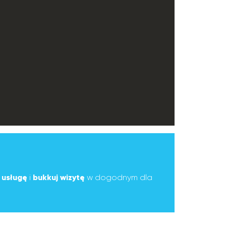
ą
usługę
i
bukkuj wizytę
w dogodnym dla