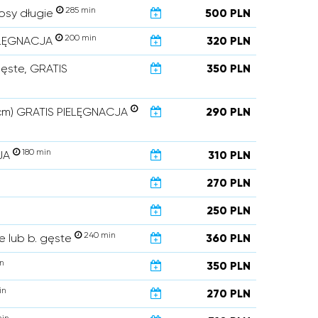
285 min
osy długie
500 PLN
200 min
IELĘGNACJA
320 PLN
gęste, GRATIS
350 PLN
5 cm) GRATIS PIELĘGNACJA
290 PLN
180 min
CJA
310 PLN
270 PLN
250 PLN
240 min
 lub b. gęste
360 PLN
n
350 PLN
in
270 PLN