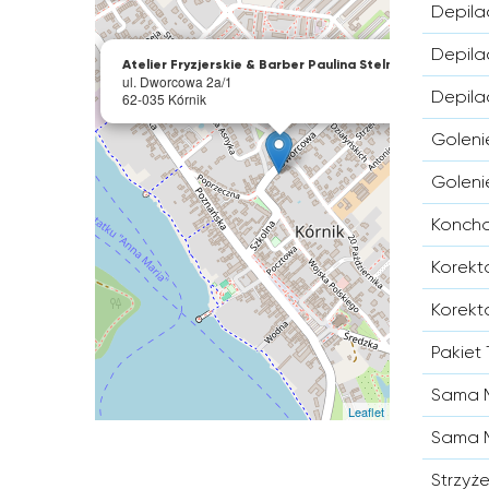
Depil
×
Depila
Atelier Fryzjerskie & Barber Paulina Stelmaszyk
ul. Dworcowa 2a/1
Depil
62-035 Kórnik
Goleni
Goleni
Konch
Korekt
Korekt
Pakiet 
Sama M
Leaflet
Sama M
Strzyż