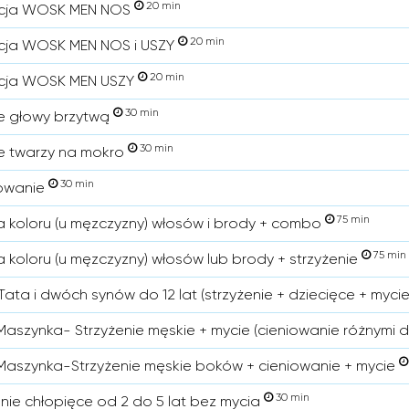
20 min
acja WOSK MEN NOS
20 min
cja WOSK MEN NOS i USZY
20 min
acja WOSK MEN USZY
30 min
e głowy brzytwą
30 min
e twarzy na mokro
30 min
owanie
75 min
a koloru (u męzczyzny) włosów i brody + combo
75 min
a koloru (u męzczyzny) włosów lub brody + strzyżenie
Tata i dwóch synów do 12 lat (strzyżenie + dziecięce + mycie
aszynka- Strzyżenie męskie + mycie (cieniowanie różnymi 
aszynka-Strzyżenie męskie boków + cieniowanie + mycie
30 min
enie chłopięce od 2 do 5 lat bez mycia