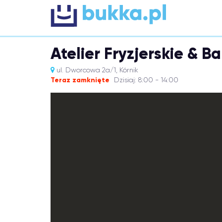
Atelier Fryzjerskie & B
ul. Dworcowa 2a/1, Kórnik
Teraz zamknięte
Dzisiaj: 8:00 - 14:00