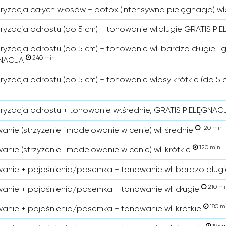
ryzacja całych włosów + botox (intensywna pielęgnacja) wł
ryzacja odrostu (do 5 cm) + tonowanie wł.długie GRATIS P
ryzacja odrostu (do 5 cm) + tonowanie wł. bardzo długie i 
240 min
GNACJA
ryzacja odrostu (do 5 cm) + tonowanie włosy krótkie (do 
ryzacja odrostu + tonowanie wł.średnie, GRATIS PIELĘGNA
120 min
anie (strzyżenie i modelowanie w cenie) wł. średnie
120 min
anie (strzyżenie i modelowanie w cenie) wł. krótkie
anie + pojaśnienia/pasemka + tonowanie wł. bardzo długie
210 mi
anie + pojaśnienia/pasemka + tonowanie wł. długie
180 m
anie + pojaśnienia/pasemka + tonowanie wł. krótkie