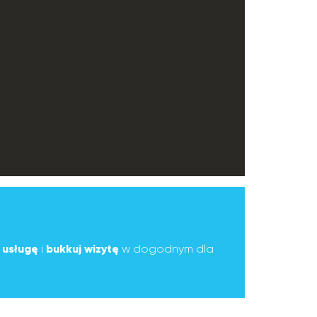
ą
usługę
i
bukkuj wizytę
w dogodnym dla