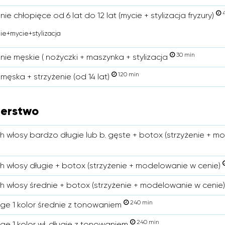
4
nie chłopięce od 6 lat do 12 lat (mycie + stylizacja fryzury)
ie+mycie+stylizacja
30 min
nie męskie ( nożyczki + maszynka + stylizacja
120 min
męska + strzyżenie (od 14 lat)
jerstwo
ch włosy bardzo długie lub b. gęste + botox (strzyżenie + 
ch włosy długie + botox (strzyżenie + modelowanie w cenie)
ch włosy średnie + botox (strzyżenie + modelowanie w cenie
240 min
ge 1 kolor średnie z tonowaniem
240 min
ge 1 kolor wł. długie z tonowaniem