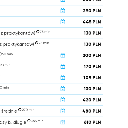
290 PLN
445 PLN
75 min
ez praktykantów)
130 PLN
75 min
z praktykantów)
130 PLN
90 min
200 PLN
90 min
170 PLN
in
109 PLN
0 min
130 PLN
420 PLN
270 min
. średnie
480 PLN
345 min
osy b. długie
610 PLN