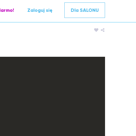
darmo!
Zaloguj się
Dla SALONU