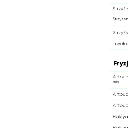
Strzyże
Strzyżen
Strzyże
Trwała 
Fryz
Airtou
min
Airtou
Airtou
Baleya
Baleya