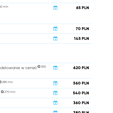
0 min
65 PLN
70 PLN
145 PLN
300
modelowanie w cenie)
620 PLN
285 min
560 PLN
270 min
)
540 PLN
360 PLN
380 PLN