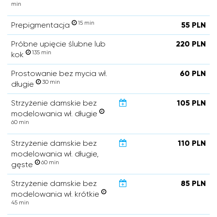
min
15 min
Prepigmentacja
55 PLN
Próbne upięcie ślubne lub
220 PLN
135 min
kok
Prostowanie bez mycia wł.
60 PLN
30 min
długie
Strzyżenie damskie bez
105 PLN
modelowania wł. długie
60 min
Strzyżenie damskie bez
110 PLN
modelowania wł. długie,
60 min
gęste
Strzyżenie damskie bez
85 PLN
modelowania wł. krótkie
45 min