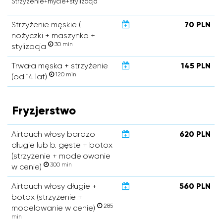
Strzyżenie+mycie+stylizacja
Strzyżenie męskie (
70 PLN
nożyczki + maszynka +
30 min
stylizacja
Trwała męska + strzyżenie
145 PLN
120 min
(od 14 lat)
Fryzjerstwo
Airtouch włosy bardzo
620 PLN
długie lub b. gęste + botox
(strzyżenie + modelowanie
300 min
w cenie)
Airtouch włosy długie +
560 PLN
botox (strzyżenie +
285
modelowanie w cenie)
min