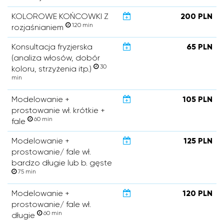
KOLOROWE KOŃCOWKI Z
200 PLN
120 min
rozjaśnianiem
Konsultacja fryzjerska
65 PLN
(analiza włosów, dobór
30
koloru, strzyżenia itp.)
min
Modelowanie +
105 PLN
prostowanie wł. krótkie +
60 min
fale
Modelowanie +
125 PLN
prostowanie/ fale wł.
bardzo długie lub b. gęste
75 min
Modelowanie +
120 PLN
prostowanie/ fale wł.
60 min
długie