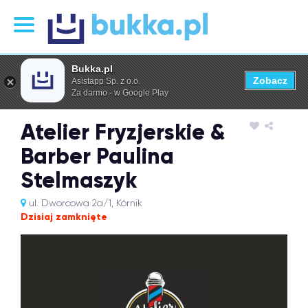
Bukka.pl
Zobacz
Asistapp Sp. z o.o.
Za darmo - w Google Play
Atelier Fryzjerskie &
Barber Paulina
Stelmaszyk
ul. Dworcowa 2a/1, Kórnik
Dzisiaj zamknięte