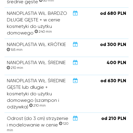
60 min
średnie gęste
NANOPLASTIA WŁ. BARDZO
od 680 PLN
DŁUGIE GĘSTE + w cenie
kosmetyki do użytku
240 min
domowego
NANOPLASTIA WŁ. KRÓTKIE
od 300 PLN
165 min
NANOPLASTIA WŁ. ŚREDNIE
400 PLN
210 min
NANOPLASTIA WŁ. ŚREDNIE
od 630 PLN
GĘSTE lub długie +
kosmetyki do użytku
domowego (szampon i
210 min
odżywka)
Odrost (do 3 cm) strzyżenie
od 210 PLN
120
i modelowanie w cenie
min