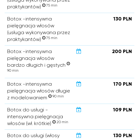
75 min
praktykantów)
Botox -intensywna
130 PLN
pielęgnacja włosów
(usługa wykonywana przez
75 min
praktykantów)
Botox -intensywna
200 PLN
pielęgnacja włosów
bardzo długich i gęstych
90 min
Botox -intensywna
170 PLN
pielęgnacja włosów długie
90 min
z modelowaniem
Botox do usługi -
109 PLN
intensywna pielęgnacja
20 min
włosów (wł. krótkie)
Botox do usługi (włosy
130 PLN