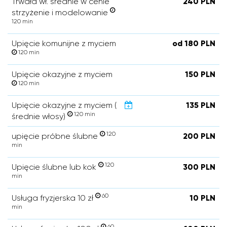
Trwała wł. średnie w cenie
240 PLN
strzyżenie i modelowanie
120 min
Upięcie komunijne z myciem
od 180 PLN
120 min
Upięcie okazyjne z myciem
150 PLN
120 min
Upięcie okazyjne z myciem (
135 PLN
120 min
średnie włosy)
120
upięcie próbne ślubne
200 PLN
min
120
Upięcie ślubne lub kok
300 PLN
min
60
Usługa fryzjerska 10 zł
10 PLN
min
60