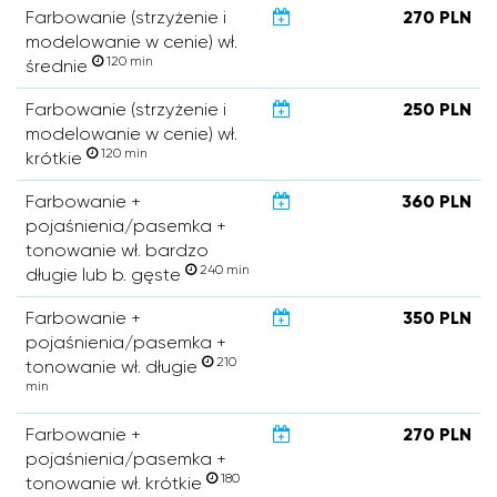
Farbowanie (strzyżenie i
270 PLN
modelowanie w cenie) wł.
120 min
średnie
Farbowanie (strzyżenie i
250 PLN
modelowanie w cenie) wł.
120 min
krótkie
Farbowanie +
360 PLN
pojaśnienia/pasemka +
tonowanie wł. bardzo
240 min
długie lub b. gęste
Farbowanie +
350 PLN
pojaśnienia/pasemka +
210
tonowanie wł. długie
min
Farbowanie +
270 PLN
pojaśnienia/pasemka +
180
tonowanie wł. krótkie