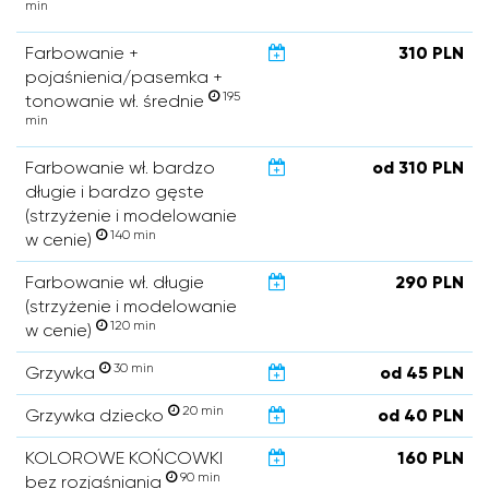
min
Farbowanie +
310 PLN
pojaśnienia/pasemka +
195
tonowanie wł. średnie
min
Farbowanie wł. bardzo
od 310 PLN
długie i bardzo gęste
(strzyżenie i modelowanie
140 min
w cenie)
Farbowanie wł. długie
290 PLN
(strzyżenie i modelowanie
120 min
w cenie)
30 min
Grzywka
od 45 PLN
20 min
Grzywka dziecko
od 40 PLN
KOLOROWE KOŃCOWKI
160 PLN
90 min
bez rozjaśniania