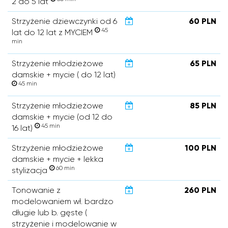
2 do 5 lat
Strzyżenie dziewczynki od 6
60 PLN
45
lat do 12 lat z MYCIEM
min
Strzyżenie młodzieżowe
65 PLN
damskie + mycie ( do 12 lat)
45 min
Strzyżenie młodzieżowe
85 PLN
damskie + mycie (od 12 do
45 min
16 lat)
Strzyżenie młodzieżowe
100 PLN
damskie + mycie + lekka
60 min
stylizacja
Tonowanie z
260 PLN
modelowaniem wł. bardzo
długie lub b. gęste (
strzyżenie i modelowanie w