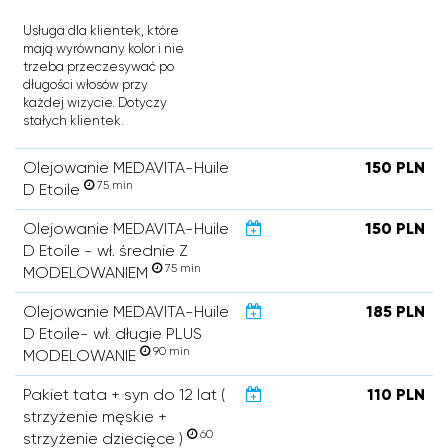
Usługa dla klientek, które
mają wyrównany kolor i nie
trzeba przeczesywać po
długości włosów przy
każdej wizycie. Dotyczy
stałych klientek.
Olejowanie MEDAVITA-Huile
150 PLN
75 min
D Etoile
Olejowanie MEDAVITA-Huile
150 PLN
D Etoile - wł. średnie Z
75 min
MODELOWANIEM
Olejowanie MEDAVITA-Huile
185 PLN
D Etoile- wł. długie PLUS
90 min
MODELOWANIE
Pakiet tata + syn do 12 lat (
110 PLN
strzyżenie męskie +
60
strzyżenie dziecięce )