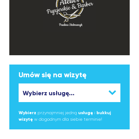
Umów się na wizytę
Wybierz
przynajmniej jedną
usługę
i
bukkuj
wizytę
w dogodnym dla siebie terminie!