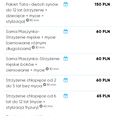
Pakiet Tata i dwóch synów
150 PLN
do 12 lat (strzyżenie +
dziecięce + mycie +
90 min
stylizacja)
Sama Maszynka-
60 PLN
Strzyżenie męskie + mycie
(cieniowanie różnymi
30 min
długościami)
Sama Maszynka-Strzyżenie
60 PLN
męskie boków +
30 min
cieniowanie + mycie
Strzyżenie chłopięce od 2
60 PLN
30 min
do 5 lat bez mycia
Strzyżenie chłopięce od 6
65 PLN
lat do 12 lat (mycie +
40 min
stylizacja fryzury)