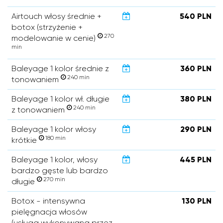
Airtouch włosy średnie +
540 PLN
botox (strzyżenie +
270
modelowanie w cenie)
min
Baleyage 1 kolor średnie z
360 PLN
240 min
tonowaniem
Baleyage 1 kolor wł. długie
380 PLN
240 min
z tonowaniem
Baleyage 1 kolor włosy
290 PLN
180 min
krótkie
Baleyage 1 kolor, włosy
445 PLN
bardzo gęste lub bardzo
270 min
długie
Botox - intensywna
130 PLN
pielęgnacja włosów
(usługa wykonywana przez