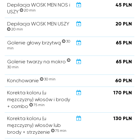
Depilacja WOSK MEN NOS i
45 PLN
20 min
USZY
Depilacja WOSK MEN USZY
20 PLN
20 min
30
Golenie głowy brzytwą
65 PLN
min
Golenie twarzy na mokro
65 PLN
30 min
30 min
Konchowanie
60 PLN
Korekta koloru (u
170 PLN
męzczyzny) włosów i brody
75 min
+ combo
Korekta koloru (u
130 PLN
męzczyzny) włosów lub
75 min
brody + strzyżenie