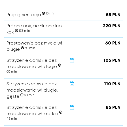
min
15 min
Prepigmentacja
55 PLN
Próbne upięcie ślubne lub
220 PLN
135 min
kok
Prostowanie bez mycia wł.
60 PLN
30 min
długie
Strzyżenie damskie bez
105 PLN
modelowania wł. długie
60 min
Strzyżenie damskie bez
110 PLN
modelowania wł. długie,
60 min
gęste
Strzyżenie damskie bez
85 PLN
modelowania wł. krótkie
45 min