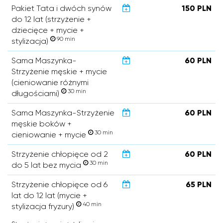
Pakiet Tata i dwóch synów
150 PLN
do 12 lat (strzyżenie +
dziecięce + mycie +
90 min
stylizacja)
Sama Maszynka-
60 PLN
Strzyżenie męskie + mycie
(cieniowanie różnymi
30 min
długościami)
Sama Maszynka-Strzyżenie
60 PLN
męskie boków +
30 min
cieniowanie + mycie
Strzyżenie chłopięce od 2
60 PLN
30 min
do 5 lat bez mycia
Strzyżenie chłopięce od 6
65 PLN
lat do 12 lat (mycie +
40 min
stylizacja fryzury)