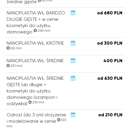
60 min
średnie gęste
NANOPLASTIA WŁ. BARDZO
od 680 PLN
DŁUGIE GĘSTE + w cenie
kosmetyki do użytku
240 min
domowego
NANOPLASTIA WŁ. KRÓTKIE
od 300 PLN
165 min
NANOPLASTIA WŁ. ŚREDNIE
400 PLN
210 min
NANOPLASTIA WŁ. ŚREDNIE
od 630 PLN
GĘSTE lub długie +
kosmetyki do użytku
domowego (szampon i
210 min
odżywka)
Odrost (do 3 cm) strzyżenie
od 210 PLN
120
i modelowanie w cenie
min