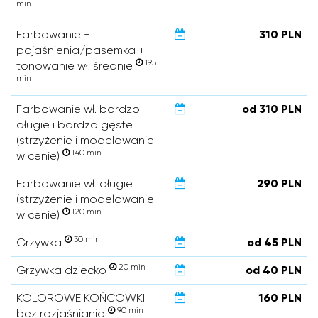
min
Farbowanie +
310 PLN
pojaśnienia/pasemka +
195
tonowanie wł. średnie
min
Farbowanie wł. bardzo
od 310 PLN
długie i bardzo gęste
(strzyżenie i modelowanie
140 min
w cenie)
Farbowanie wł. długie
290 PLN
(strzyżenie i modelowanie
120 min
w cenie)
30 min
Grzywka
od 45 PLN
20 min
Grzywka dziecko
od 40 PLN
KOLOROWE KOŃCOWKI
160 PLN
90 min
bez rozjaśniania