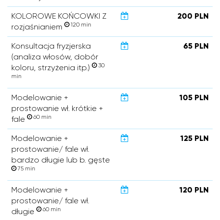
KOLOROWE KOŃCOWKI Z
200 PLN
120 min
rozjaśnianiem
Konsultacja fryzjerska
65 PLN
(analiza włosów, dobór
30
koloru, strzyżenia itp.)
min
Modelowanie +
105 PLN
prostowanie wł. krótkie +
60 min
fale
Modelowanie +
125 PLN
prostowanie/ fale wł.
bardzo długie lub b. gęste
75 min
Modelowanie +
120 PLN
prostowanie/ fale wł.
60 min
długie