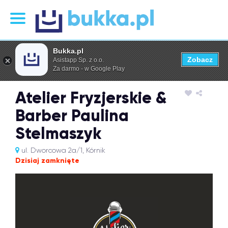
Bukka.pl
Zobacz
Asistapp Sp. z o.o.
Za darmo - w Google Play
Atelier Fryzjerskie &
Barber Paulina
Stelmaszyk
ul. Dworcowa 2a/1, Kórnik
Dzisiaj zamknięte