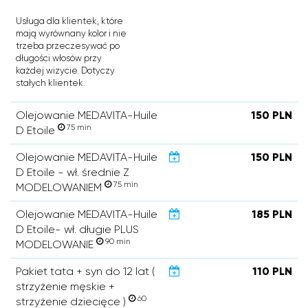
Usługa dla klientek, które
mają wyrównany kolor i nie
trzeba przeczesywać po
długości włosów przy
każdej wizycie. Dotyczy
stałych klientek.
Olejowanie MEDAVITA-Huile
150 PLN
75 min
D Etoile
Olejowanie MEDAVITA-Huile
150 PLN
D Etoile - wł. średnie Z
75 min
MODELOWANIEM
Olejowanie MEDAVITA-Huile
185 PLN
D Etoile- wł. długie PLUS
90 min
MODELOWANIE
Pakiet tata + syn do 12 lat (
110 PLN
strzyżenie męskie +
60
strzyżenie dziecięce )