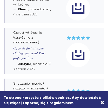
wł. krótkie
Klient
, poniedziałek,
4 sierpień 2025
Odrost wł. średnie
(strzyżenie z
modelowaniem)
Czuję sie fantastycznie.
Obsługa na medal Pełen
profesjonalizm
Justyna
, niedziela, 3
sierpień 2025
Strzyżenie męskie (
nożyczki + maszynka +
stylizacja, Strzyżenie
Ta strona korzysta z plików cookies. Aby dowiedzieć
męskie ( nożyczki +
×
się więcej zapoznaj się z
regulaminem
.
maszynka + stylizacja