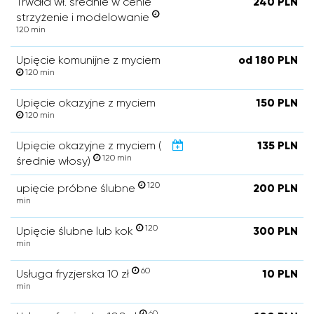
Trwała wł. średnie w cenie
240 PLN
strzyżenie i modelowanie
120 min
Upięcie komunijne z myciem
od 180 PLN
120 min
Upięcie okazyjne z myciem
150 PLN
120 min
Upięcie okazyjne z myciem (
135 PLN
120 min
średnie włosy)
120
upięcie próbne ślubne
200 PLN
min
120
Upięcie ślubne lub kok
300 PLN
min
60
Usługa fryzjerska 10 zł
10 PLN
min
60