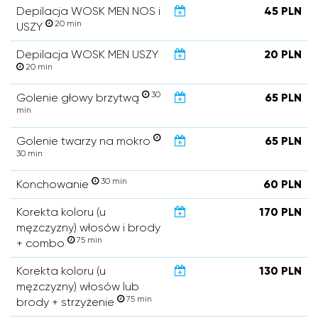
Depilacja WOSK MEN NOS i
45 PLN
20 min
USZY
Depilacja WOSK MEN USZY
20 PLN
20 min
30
Golenie głowy brzytwą
65 PLN
min
Golenie twarzy na mokro
65 PLN
30 min
30 min
Konchowanie
60 PLN
Korekta koloru (u
170 PLN
męzczyzny) włosów i brody
75 min
+ combo
Korekta koloru (u
130 PLN
męzczyzny) włosów lub
75 min
brody + strzyżenie