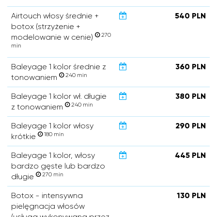
Airtouch włosy średnie +
540 PLN
botox (strzyżenie +
270
modelowanie w cenie)
min
Baleyage 1 kolor średnie z
360 PLN
240 min
tonowaniem
Baleyage 1 kolor wł. długie
380 PLN
240 min
z tonowaniem
Baleyage 1 kolor włosy
290 PLN
180 min
krótkie
Baleyage 1 kolor, włosy
445 PLN
bardzo gęste lub bardzo
270 min
długie
Botox - intensywna
130 PLN
pielęgnacja włosów
(usługa wykonywana przez