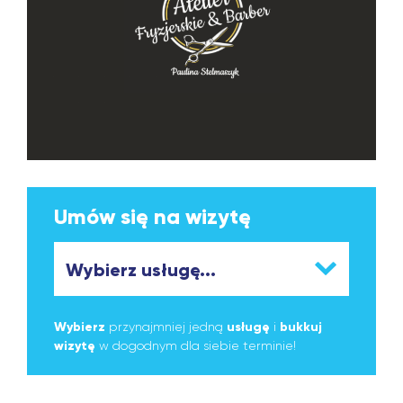
Umów się na wizytę
Wybierz
przynajmniej jedną
usługę
i
bukkuj
wizytę
w dogodnym dla siebie terminie!