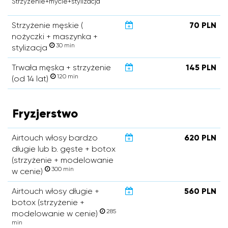
Strzyżenie+mycie+stylizacja
Strzyżenie męskie (
70 PLN
nożyczki + maszynka +
30 min
stylizacja
Trwała męska + strzyżenie
145 PLN
120 min
(od 14 lat)
Fryzjerstwo
Airtouch włosy bardzo
620 PLN
długie lub b. gęste + botox
(strzyżenie + modelowanie
300 min
w cenie)
Airtouch włosy długie +
560 PLN
botox (strzyżenie +
285
modelowanie w cenie)
min