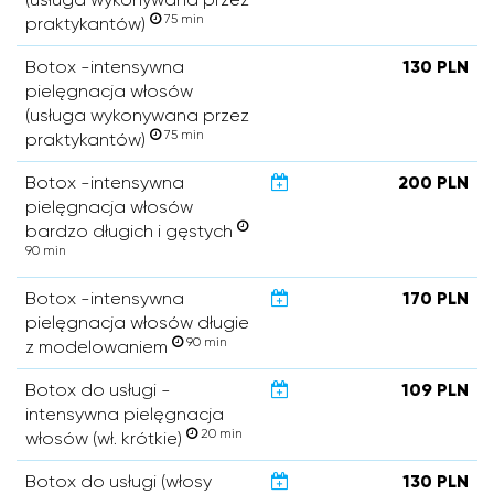
75 min
praktykantów)
Botox -intensywna
130 PLN
pielęgnacja włosów
(usługa wykonywana przez
75 min
praktykantów)
Botox -intensywna
200 PLN
pielęgnacja włosów
bardzo długich i gęstych
90 min
Botox -intensywna
170 PLN
pielęgnacja włosów długie
90 min
z modelowaniem
Botox do usługi -
109 PLN
intensywna pielęgnacja
20 min
włosów (wł. krótkie)
Botox do usługi (włosy
130 PLN