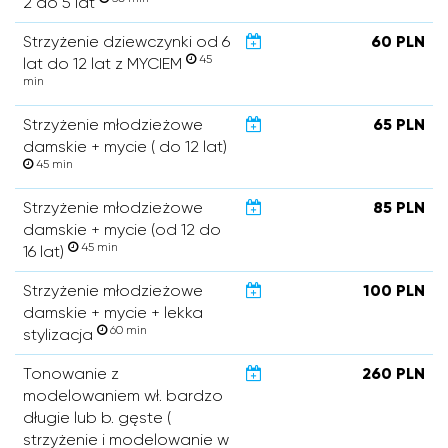
2 do 5 lat
Strzyżenie dziewczynki od 6
60 PLN
45
lat do 12 lat z MYCIEM
min
Strzyżenie młodzieżowe
65 PLN
damskie + mycie ( do 12 lat)
45 min
Strzyżenie młodzieżowe
85 PLN
damskie + mycie (od 12 do
45 min
16 lat)
Strzyżenie młodzieżowe
100 PLN
damskie + mycie + lekka
60 min
stylizacja
Tonowanie z
260 PLN
modelowaniem wł. bardzo
długie lub b. gęste (
strzyżenie i modelowanie w