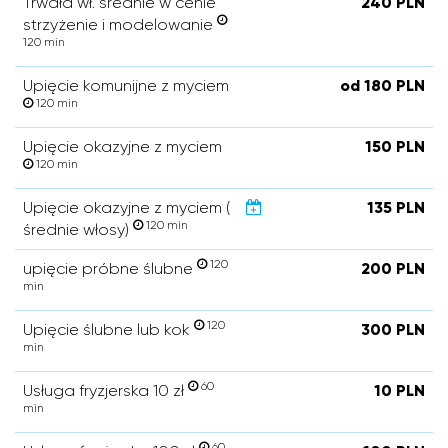
Trwała wł. średnie w cenie
240 PLN
strzyżenie i modelowanie
120 min
Upięcie komunijne z myciem
od 180 PLN
120 min
Upięcie okazyjne z myciem
150 PLN
120 min
Upięcie okazyjne z myciem (
135 PLN
120 min
średnie włosy)
120
upięcie próbne ślubne
200 PLN
min
120
Upięcie ślubne lub kok
300 PLN
min
60
Usługa fryzjerska 10 zł
10 PLN
min
60