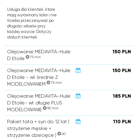
Usługa dla klientek, które
mają wyrównany kolor i nie
trzeba przeczesywać po
długości włosów przy
każdej wizycie. Dotyczy
stałych klientek.
Olejowanie MEDAVITA-Huile
150 PLN
75 min
D Etoile
Olejowanie MEDAVITA-Huile
150 PLN
D Etoile - wł. średnie Z
75 min
MODELOWANIEM
Olejowanie MEDAVITA-Huile
185 PLN
D Etoile- wł. długie PLUS
90 min
MODELOWANIE
Pakiet tata + syn do 12 lat (
110 PLN
strzyżenie męskie +
60
strzyżenie dziecięce )