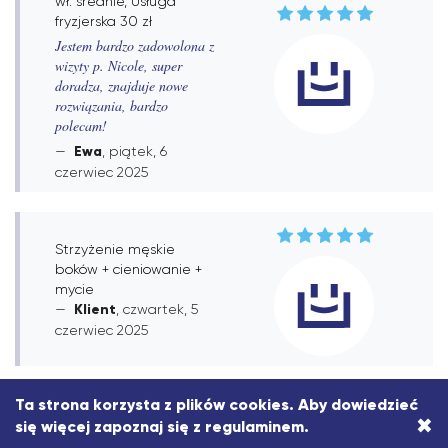
wł. średnie, Usługa
fryzjerska 30 zł
Jestem bardzo zadowolona z
wizyty p. Nicole, super
doradza, znajduje nowe
rozwiązania, bardzo
polecam!
Ewa
, piątek, 6
czerwiec 2025
Strzyżenie męskie
boków + cieniowanie +
mycie
Klient
, czwartek, 5
czerwiec 2025
Ta strona korzysta z plików cookies. Aby dowiedzieć
×
Farbowanie (strzyżenie i
się więcej zapoznaj się z
regulaminem
.
modelowanie w cenie)