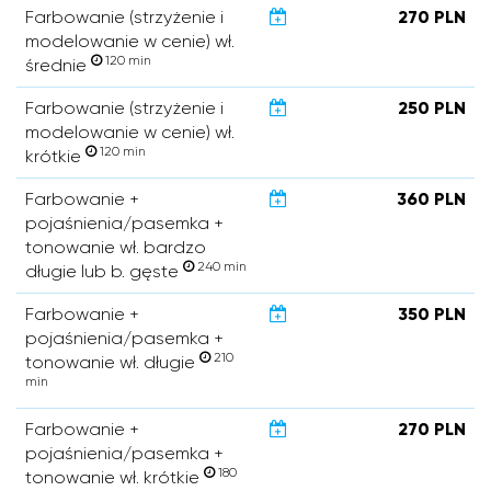
Farbowanie (strzyżenie i
270 PLN
modelowanie w cenie) wł.
120 min
średnie
Farbowanie (strzyżenie i
250 PLN
modelowanie w cenie) wł.
120 min
krótkie
Farbowanie +
360 PLN
pojaśnienia/pasemka +
tonowanie wł. bardzo
240 min
długie lub b. gęste
Farbowanie +
350 PLN
pojaśnienia/pasemka +
210
tonowanie wł. długie
min
Farbowanie +
270 PLN
pojaśnienia/pasemka +
180
tonowanie wł. krótkie