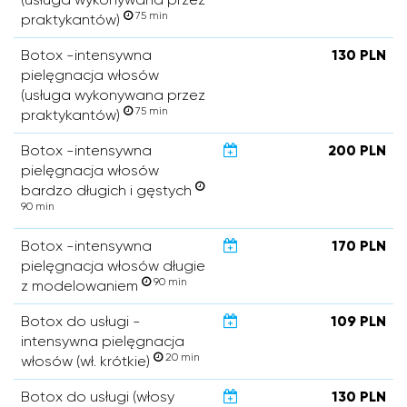
75 min
praktykantów)
Botox -intensywna
130 PLN
pielęgnacja włosów
(usługa wykonywana przez
75 min
praktykantów)
Botox -intensywna
200 PLN
pielęgnacja włosów
bardzo długich i gęstych
90 min
Botox -intensywna
170 PLN
pielęgnacja włosów długie
90 min
z modelowaniem
Botox do usługi -
109 PLN
intensywna pielęgnacja
20 min
włosów (wł. krótkie)
Botox do usługi (włosy
130 PLN