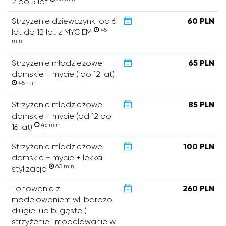
2 do 5 lat
Strzyżenie dziewczynki od 6
60 PLN
45
lat do 12 lat z MYCIEM
min
Strzyżenie młodzieżowe
65 PLN
damskie + mycie ( do 12 lat)
45 min
Strzyżenie młodzieżowe
85 PLN
damskie + mycie (od 12 do
45 min
16 lat)
Strzyżenie młodzieżowe
100 PLN
damskie + mycie + lekka
60 min
stylizacja
Tonowanie z
260 PLN
modelowaniem wł. bardzo
długie lub b. gęste (
strzyżenie i modelowanie w