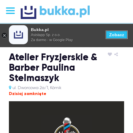
Bukka.pl
Zobacz
Asistapp Sp. z o.o.
Za darmo - w Google Play
Atelier Fryzjerskie &
Barber Paulina
Stelmaszyk
ul. Dworcowa 2a/1, Kórnik
Dzisiaj zamknięte