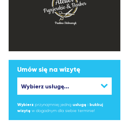
Umów się na wizytę
Wybierz
przynajmniej jedną
usługę
i
bukkuj
wizytę
w dogodnym dla siebie terminie!