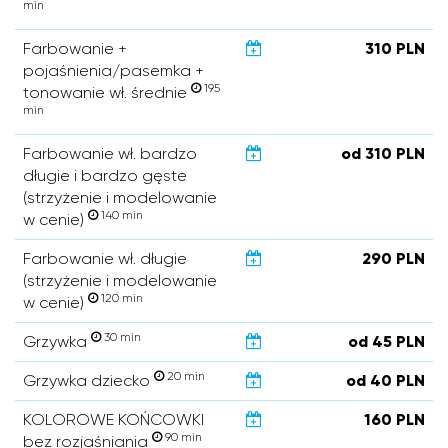
min
Farbowanie +
310 PLN
pojaśnienia/pasemka +
195
tonowanie wł. średnie
min
Farbowanie wł. bardzo
od 310 PLN
długie i bardzo gęste
(strzyżenie i modelowanie
140 min
w cenie)
Farbowanie wł. długie
290 PLN
(strzyżenie i modelowanie
120 min
w cenie)
30 min
Grzywka
od 45 PLN
20 min
Grzywka dziecko
od 40 PLN
KOLOROWE KOŃCOWKI
160 PLN
90 min
bez rozjaśniania