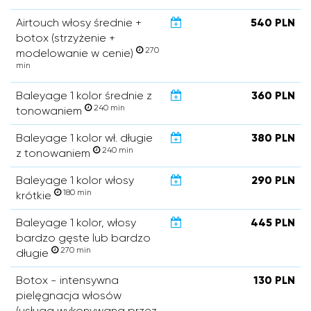
Airtouch włosy średnie +
540 PLN
botox (strzyżenie +
270
modelowanie w cenie)
min
Baleyage 1 kolor średnie z
360 PLN
240 min
tonowaniem
Baleyage 1 kolor wł. długie
380 PLN
240 min
z tonowaniem
Baleyage 1 kolor włosy
290 PLN
180 min
krótkie
Baleyage 1 kolor, włosy
445 PLN
bardzo gęste lub bardzo
270 min
długie
Botox - intensywna
130 PLN
pielęgnacja włosów
(usługa wykonywana przez