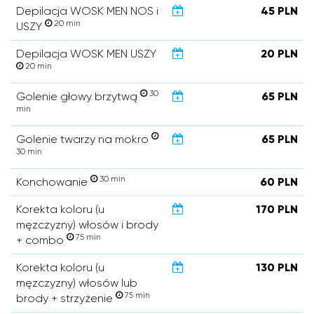
Depilacja WOSK MEN NOS i
45 PLN
20 min
USZY
Depilacja WOSK MEN USZY
20 PLN
20 min
30
Golenie głowy brzytwą
65 PLN
min
Golenie twarzy na mokro
65 PLN
30 min
30 min
Konchowanie
60 PLN
Korekta koloru (u
170 PLN
męzczyzny) włosów i brody
75 min
+ combo
Korekta koloru (u
130 PLN
męzczyzny) włosów lub
75 min
brody + strzyżenie