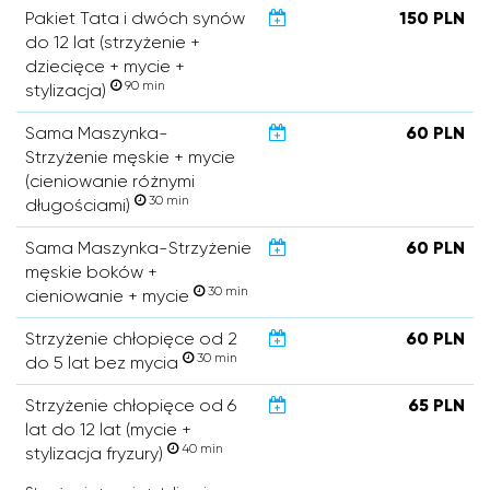
Pakiet Tata i dwóch synów
150 PLN
do 12 lat (strzyżenie +
dziecięce + mycie +
90 min
stylizacja)
Sama Maszynka-
60 PLN
Strzyżenie męskie + mycie
(cieniowanie różnymi
30 min
długościami)
Sama Maszynka-Strzyżenie
60 PLN
męskie boków +
30 min
cieniowanie + mycie
Strzyżenie chłopięce od 2
60 PLN
30 min
do 5 lat bez mycia
Strzyżenie chłopięce od 6
65 PLN
lat do 12 lat (mycie +
40 min
stylizacja fryzury)