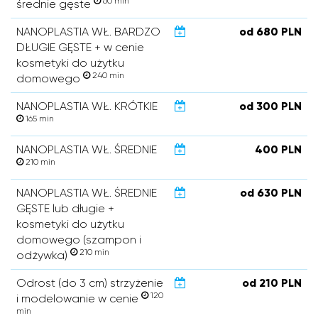
60 min
średnie gęste
NANOPLASTIA WŁ. BARDZO
od 680 PLN
DŁUGIE GĘSTE + w cenie
kosmetyki do użytku
240 min
domowego
NANOPLASTIA WŁ. KRÓTKIE
od 300 PLN
165 min
NANOPLASTIA WŁ. ŚREDNIE
400 PLN
210 min
NANOPLASTIA WŁ. ŚREDNIE
od 630 PLN
GĘSTE lub długie +
kosmetyki do użytku
domowego (szampon i
210 min
odżywka)
Odrost (do 3 cm) strzyżenie
od 210 PLN
120
i modelowanie w cenie
min