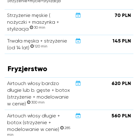
Strzyżenie+mycie+stylizacja
Strzyżenie męskie (
70 PLN
nożyczki + maszynka +
30 min
stylizacja
Trwała męska + strzyżenie
145 PLN
120 min
(od 14 lat)
Fryzjerstwo
Airtouch włosy bardzo
620 PLN
długie lub b. gęste + botox
(strzyżenie + modelowanie
300 min
w cenie)
Airtouch włosy długie +
560 PLN
botox (strzyżenie +
285
modelowanie w cenie)
min