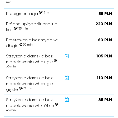
min
15 min
Prepigmentacja
55 PLN
Próbne upięcie ślubne lub
220 PLN
135 min
kok
Prostowanie bez mycia wł.
60 PLN
30 min
długie
Strzyżenie damskie bez
105 PLN
modelowania wł. długie
60 min
Strzyżenie damskie bez
110 PLN
modelowania wł. długie,
60 min
gęste
Strzyżenie damskie bez
85 PLN
modelowania wł. krótkie
45 min