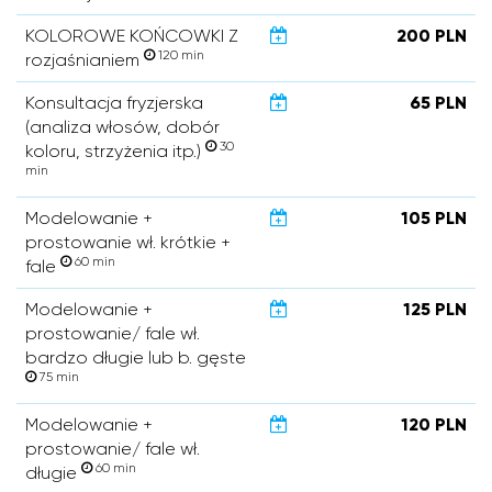
KOLOROWE KOŃCOWKI Z
200 PLN
120 min
rozjaśnianiem
Konsultacja fryzjerska
65 PLN
(analiza włosów, dobór
30
koloru, strzyżenia itp.)
min
Modelowanie +
105 PLN
prostowanie wł. krótkie +
60 min
fale
Modelowanie +
125 PLN
prostowanie/ fale wł.
bardzo długie lub b. gęste
75 min
Modelowanie +
120 PLN
prostowanie/ fale wł.
60 min
długie