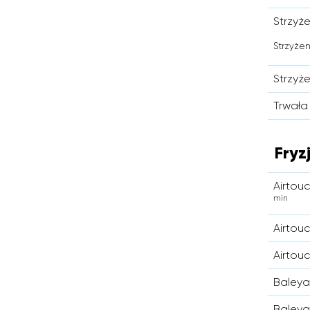
Strzyże
Strzyżen
Strzyże
Trwała 
Fryz
Airtou
min
Airtou
Airtou
Baleya
Baleya