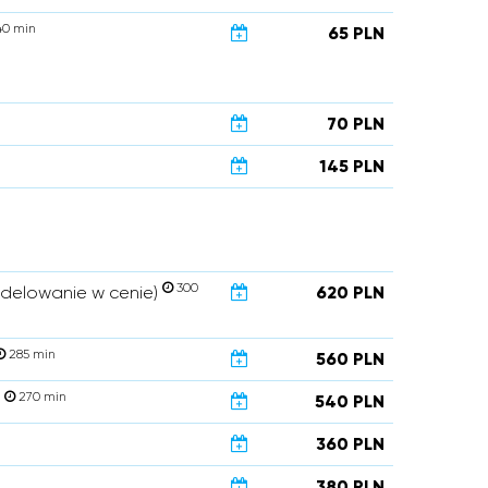
0 min
65 PLN
70 PLN
145 PLN
300
modelowanie w cenie)
620 PLN
285 min
560 PLN
270 min
)
540 PLN
360 PLN
380 PLN