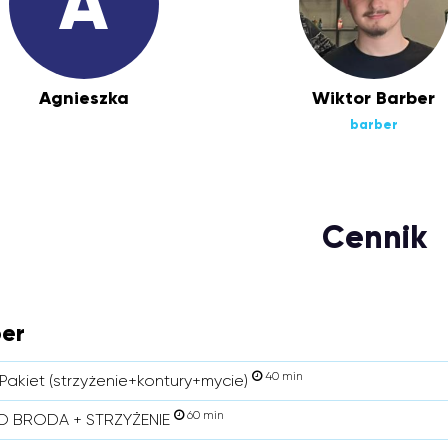
A
Agnieszka
Wiktor Barber
barber
Cennik
er
40 min
Pakiet (strzyżenie+kontury+mycie)
60 min
 BRODA + STRZYŻENIE