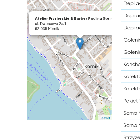
Depil
×
Depila
Atelier Fryzjerskie & Barber Paulina Stelmaszyk
ul. Dworcowa 2a/1
Depil
62-035 Kórnik
Goleni
Goleni
Konch
Korekt
Korekt
Pakiet 
Sama M
Leaflet
Sama M
Strzyż