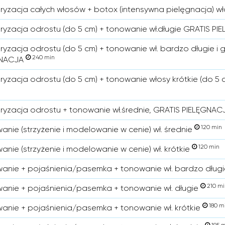
ryzacja całych włosów + botox (intensywna pielęgnacja) wł
ryzacja odrostu (do 5 cm) + tonowanie wł.długie GRATIS P
ryzacja odrostu (do 5 cm) + tonowanie wł. bardzo długie i 
240 min
GNACJA
ryzacja odrostu (do 5 cm) + tonowanie włosy krótkie (do 
ryzacja odrostu + tonowanie wł.średnie, GRATIS PIELĘGNA
120 min
anie (strzyżenie i modelowanie w cenie) wł. średnie
120 min
anie (strzyżenie i modelowanie w cenie) wł. krótkie
anie + pojaśnienia/pasemka + tonowanie wł. bardzo długie
210 mi
anie + pojaśnienia/pasemka + tonowanie wł. długie
180 m
anie + pojaśnienia/pasemka + tonowanie wł. krótkie