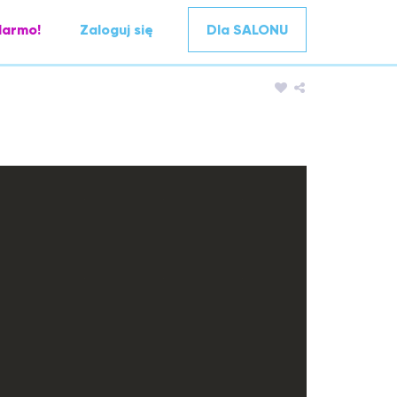
darmo!
Zaloguj się
Dla SALONU