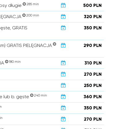
285 min
osy długie
500 PLN
200 min
IELĘGNACJA
320 PLN
gęste, GRATIS
350 PLN
5 cm) GRATIS PIELĘGNACJA
290 PLN
180 min
CJA
310 PLN
270 PLN
250 PLN
240 min
 lub b. gęste
360 PLN
n
350 PLN
in
270 PLN