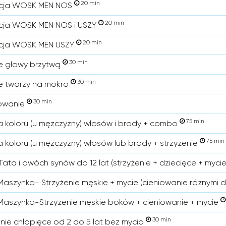
20 min
acja WOSK MEN NOS
20 min
cja WOSK MEN NOS i USZY
20 min
acja WOSK MEN USZY
30 min
e głowy brzytwą
30 min
e twarzy na mokro
30 min
owanie
75 min
a koloru (u męzczyzny) włosów i brody + combo
75 min
a koloru (u męzczyzny) włosów lub brody + strzyżenie
Tata i dwóch synów do 12 lat (strzyżenie + dziecięce + mycie
aszynka- Strzyżenie męskie + mycie (cieniowanie różnymi 
aszynka-Strzyżenie męskie boków + cieniowanie + mycie
30 min
enie chłopięce od 2 do 5 lat bez mycia