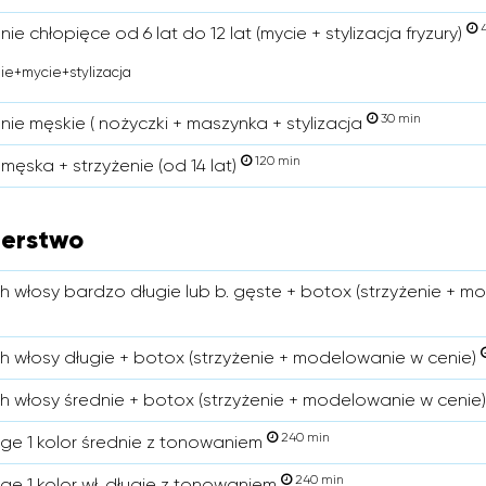
4
nie chłopięce od 6 lat do 12 lat (mycie + stylizacja fryzury)
ie+mycie+stylizacja
30 min
nie męskie ( nożyczki + maszynka + stylizacja
120 min
męska + strzyżenie (od 14 lat)
jerstwo
ch włosy bardzo długie lub b. gęste + botox (strzyżenie + 
ch włosy długie + botox (strzyżenie + modelowanie w cenie)
ch włosy średnie + botox (strzyżenie + modelowanie w cenie
240 min
ge 1 kolor średnie z tonowaniem
240 min
ge 1 kolor wł. długie z tonowaniem