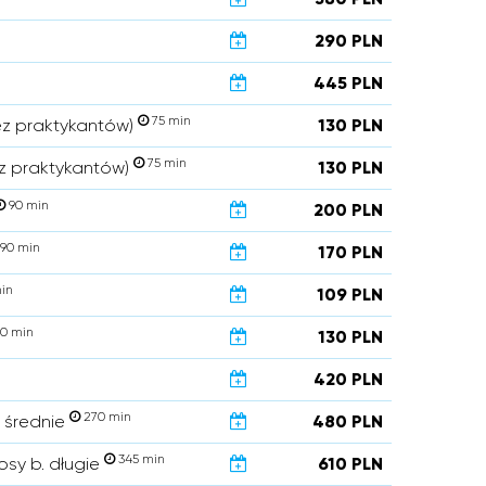
290 PLN
445 PLN
75 min
ez praktykantów)
130 PLN
75 min
z praktykantów)
130 PLN
90 min
200 PLN
90 min
170 PLN
in
109 PLN
0 min
130 PLN
420 PLN
270 min
. średnie
480 PLN
345 min
osy b. długie
610 PLN