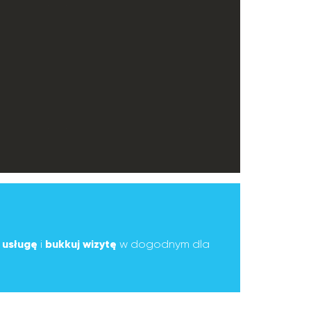
ą
usługę
i
bukkuj wizytę
w dogodnym dla