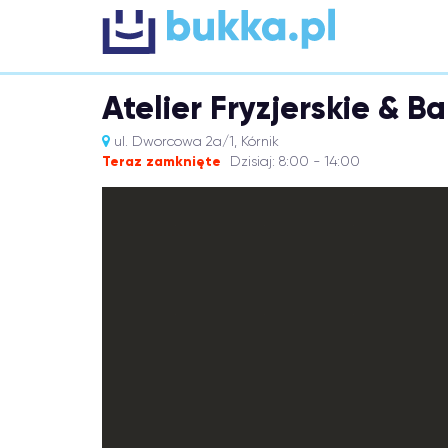
Atelier Fryzjerskie & B
ul. Dworcowa 2a/1, Kórnik
Teraz zamknięte
Dzisiaj: 8:00 - 14:00