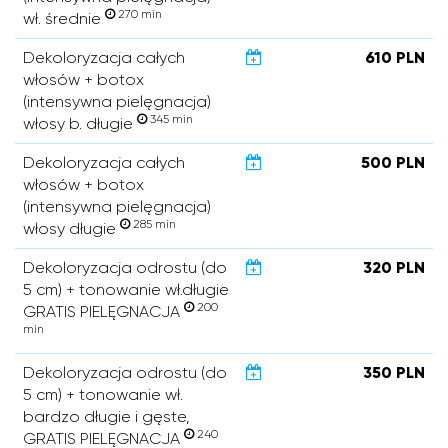
270 min
wł. średnie
Dekoloryzacja całych
610 PLN
włosów + botox
(intensywna pielęgnacja)
345 min
włosy b. długie
Dekoloryzacja całych
500 PLN
włosów + botox
(intensywna pielęgnacja)
285 min
włosy długie
Dekoloryzacja odrostu (do
320 PLN
5 cm) + tonowanie wł.długie
200
GRATIS PIELĘGNACJA
min
Dekoloryzacja odrostu (do
350 PLN
5 cm) + tonowanie wł.
bardzo długie i gęste,
240
GRATIS PIELĘGNACJA