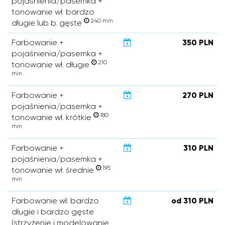
pojaśnienia/pasemka +
tonowanie wł. bardzo
240 min
długie lub b. gęste
Farbowanie +
350 PLN
pojaśnienia/pasemka +
210
tonowanie wł. długie
min
Farbowanie +
270 PLN
pojaśnienia/pasemka +
180
tonowanie wł. krótkie
min
Farbowanie +
310 PLN
pojaśnienia/pasemka +
195
tonowanie wł. średnie
min
Farbowanie wł. bardzo
od 310 PLN
długie i bardzo gęste
(strzyżenie i modelowanie