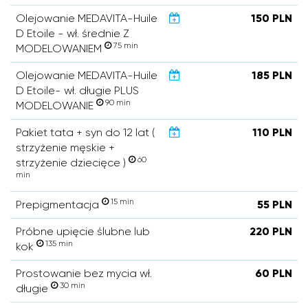
Olejowanie MEDAVITA-Huile
150 PLN
D Etoile - wł. średnie Z
75 min
MODELOWANIEM
Olejowanie MEDAVITA-Huile
185 PLN
D Etoile- wł. długie PLUS
90 min
MODELOWANIE
Pakiet tata + syn do 12 lat (
110 PLN
strzyżenie męskie +
60
strzyżenie dziecięce )
min
15 min
Prepigmentacja
55 PLN
Próbne upięcie ślubne lub
220 PLN
135 min
kok
Prostowanie bez mycia wł.
60 PLN
30 min
długie