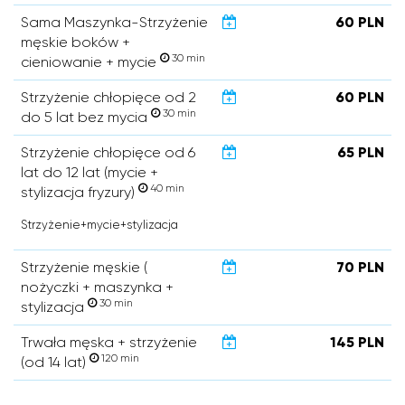
Sama Maszynka-Strzyżenie
60 PLN
męskie boków +
30 min
cieniowanie + mycie
Strzyżenie chłopięce od 2
60 PLN
30 min
do 5 lat bez mycia
Strzyżenie chłopięce od 6
65 PLN
lat do 12 lat (mycie +
40 min
stylizacja fryzury)
Strzyżenie+mycie+stylizacja
Strzyżenie męskie (
70 PLN
nożyczki + maszynka +
30 min
stylizacja
Trwała męska + strzyżenie
145 PLN
120 min
(od 14 lat)