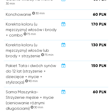
30 min
30 min
Konchowanie
60 PLN
Korekta koloru (u
170 PLN
męzczyzny) włosów i brody
75 min
+ combo
Korekta koloru (u
130 PLN
męzczyzny) włosów lub
75 min
brody + strzyżenie
Pakiet Tata i dwóch synów
150 PLN
do 12 lat (strzyżenie +
dziecięce + mycie +
90 min
stylizacja)
Sama Maszynka-
60 PLN
Strzyżenie męskie + mycie
(cieniowanie różnymi
30 min
długościami)