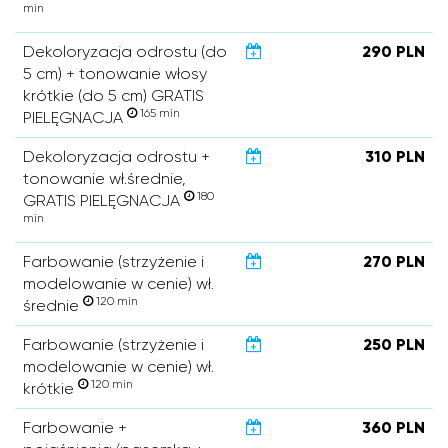
min
Dekoloryzacja odrostu (do
290 PLN
5 cm) + tonowanie włosy
krótkie (do 5 cm) GRATIS
165 min
PIELĘGNACJA
Dekoloryzacja odrostu +
310 PLN
tonowanie wł.średnie,
180
GRATIS PIELĘGNACJA
min
Farbowanie (strzyżenie i
270 PLN
modelowanie w cenie) wł.
120 min
średnie
Farbowanie (strzyżenie i
250 PLN
modelowanie w cenie) wł.
120 min
krótkie
Farbowanie +
360 PLN