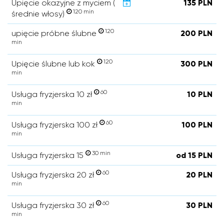
Upięcie okazyjne z myciem (
135 PLN
120 min
średnie włosy)
120
upięcie próbne ślubne
200 PLN
min
120
Upięcie ślubne lub kok
300 PLN
min
60
Usługa fryzjerska 10 zł
10 PLN
min
60
Usługa fryzjerska 100 zł
100 PLN
min
30 min
Usługa fryzjerska 15
od 15 PLN
60
Usługa fryzjerska 20 zł
20 PLN
min
60
Usługa fryzjerska 30 zł
30 PLN
min