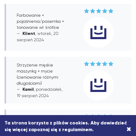
Farbowanie +
pojaśnienia/pasemka +
tonowanie wł. krótkie
Klient
, wtorek, 20
sierpień 2024
Strzyżenie męskie
maszynką + mycie
(cieniowanie różnymi
długościami)
Kamil
, poniedziałek,
19 sierpień 2024
Odrost wł. długie
Ta strona korzysta z plików cookies. Aby dowiedzieć
×
się więcej zapoznaj się z
regulaminem
.
Polecam