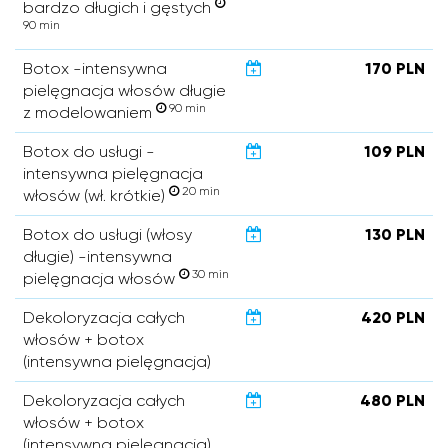
bardzo długich i gęstych
90 min
Botox -intensywna
170 PLN
pielęgnacja włosów długie
90 min
z modelowaniem
Botox do usługi -
109 PLN
intensywna pielęgnacja
20 min
włosów (wł. krótkie)
Botox do usługi (włosy
130 PLN
długie) -intensywna
30 min
pielęgnacja włosów
Dekoloryzacja całych
420 PLN
włosów + botox
(intensywna pielęgnacja)
Dekoloryzacja całych
480 PLN
włosów + botox
(intensywna pielęgnacja)