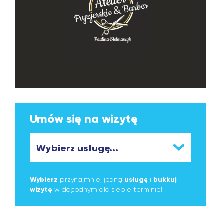
Umów się na wizytę
Wybierz
przynajmniej jedną
usługę
i
bukkuj
wizytę
w dogodnym dla siebie terminie!