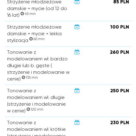
Strzyżenie młodzieżowe
85 PLN
damskie + mycie (od 12 do
45 min
16 lat)
Strzyżenie młodzieżowe
100 PLN
damskie + mycie + lekka
60 min
stylizacja
Tonowanie z
260 PLN
modelowaniem wł. bardzo
długie lub b. gęste (
strzyżenie i modelowanie w
135 min
cenie)
Tonowanie z
250 PLN
modelowaniem wł. długie
(strzyżenie i modelowanie
120 min
w cenie)
Tonowanie z
230 PLN
modelowaniem wł. krótkie
(strzyżenie i modelowanie