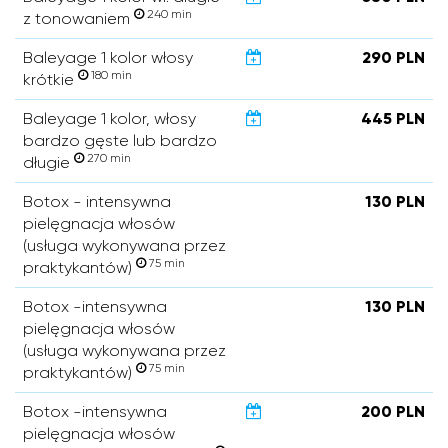
240 min
z tonowaniem
Baleyage 1 kolor włosy
290 PLN
180 min
krótkie
Baleyage 1 kolor, włosy
445 PLN
bardzo gęste lub bardzo
270 min
długie
Botox - intensywna
130 PLN
pielęgnacja włosów
(usługa wykonywana przez
75 min
praktykantów)
Botox -intensywna
130 PLN
pielęgnacja włosów
(usługa wykonywana przez
75 min
praktykantów)
Botox -intensywna
200 PLN
pielęgnacja włosów