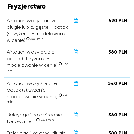
Fryzjerstwo
Airtouch włosy bardzo
620 PLN
długie lub b. gęste + botox
(strzyżenie + modelowanie
300 min
w cenie)
Airtouch włosy długie +
560 PLN
botox (strzyżenie +
285
modelowanie w cenie)
min
Airtouch włosy średnie +
540 PLN
botox (strzyżenie +
270
modelowanie w cenie)
min
Baleyage 1 kolor średnie z
360 PLN
240 min
tonowaniem
Baleyage 1 kolor wł. długie
380 PLN