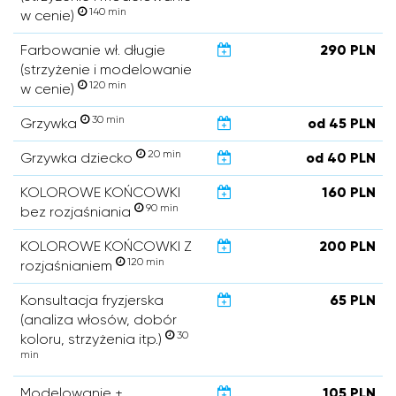
140 min
w cenie)
Farbowanie wł. długie
290 PLN
(strzyżenie i modelowanie
120 min
w cenie)
30 min
Grzywka
od 45 PLN
20 min
Grzywka dziecko
od 40 PLN
KOLOROWE KOŃCOWKI
160 PLN
90 min
bez rozjaśniania
KOLOROWE KOŃCOWKI Z
200 PLN
120 min
rozjaśnianiem
Konsultacja fryzjerska
65 PLN
(analiza włosów, dobór
30
koloru, strzyżenia itp.)
min
Modelowanie +
105 PLN