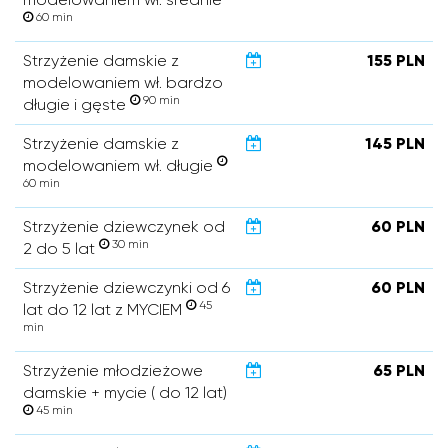
60 min
Strzyżenie damskie z
155 PLN
modelowaniem wł. bardzo
90 min
długie i gęste
Strzyżenie damskie z
145 PLN
modelowaniem wł. długie
60 min
Strzyżenie dziewczynek od
60 PLN
30 min
2 do 5 lat
Strzyżenie dziewczynki od 6
60 PLN
45
lat do 12 lat z MYCIEM
min
Strzyżenie młodzieżowe
65 PLN
damskie + mycie ( do 12 lat)
45 min