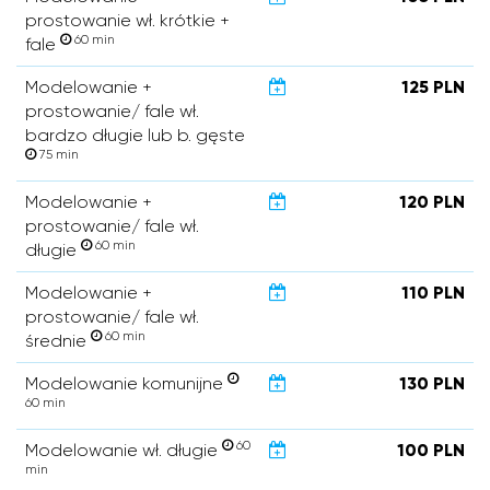
prostowanie wł. krótkie +
60 min
fale
Modelowanie +
125 PLN
prostowanie/ fale wł.
bardzo długie lub b. gęste
75 min
Modelowanie +
120 PLN
prostowanie/ fale wł.
60 min
długie
Modelowanie +
110 PLN
prostowanie/ fale wł.
60 min
średnie
Modelowanie komunijne
130 PLN
60 min
60
Modelowanie wł. długie
100 PLN
min