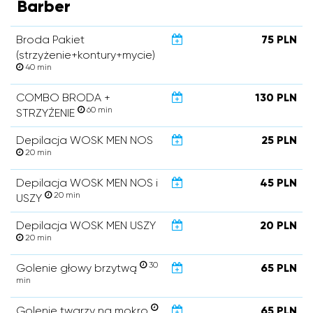
Barber
Broda Pakiet
75 PLN
(strzyżenie+kontury+mycie)
40 min
COMBO BRODA +
130 PLN
60 min
STRZYŻENIE
Depilacja WOSK MEN NOS
25 PLN
20 min
Depilacja WOSK MEN NOS i
45 PLN
20 min
USZY
Depilacja WOSK MEN USZY
20 PLN
20 min
30
Golenie głowy brzytwą
65 PLN
min
Golenie twarzy na mokro
65 PLN