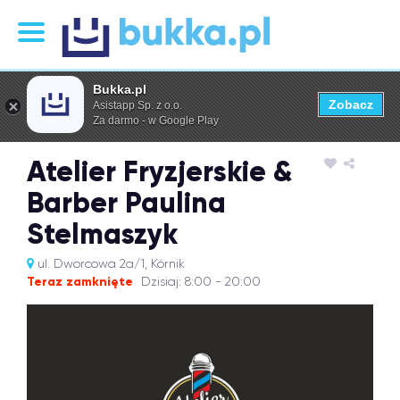
Bukka.pl
Zobacz
Asistapp Sp. z o.o.
Za darmo - w Google Play
Atelier Fryzjerskie &
Barber Paulina
Stelmaszyk
ul. Dworcowa 2a/1, Kórnik
Teraz zamknięte
Dzisiaj: 8:00 - 20:00