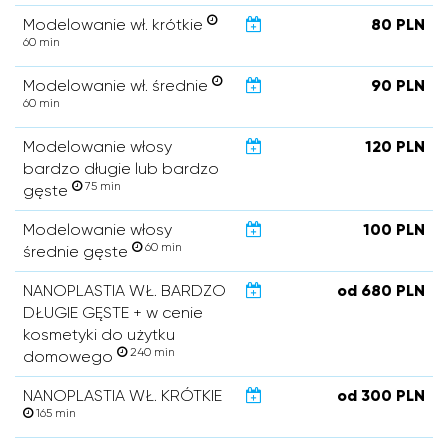
Modelowanie wł. krótkie
80 PLN
60 min
Modelowanie wł. średnie
90 PLN
60 min
Modelowanie włosy
120 PLN
bardzo długie lub bardzo
75 min
gęste
Modelowanie włosy
100 PLN
60 min
średnie gęste
NANOPLASTIA WŁ. BARDZO
od 680 PLN
DŁUGIE GĘSTE + w cenie
kosmetyki do użytku
240 min
domowego
NANOPLASTIA WŁ. KRÓTKIE
od 300 PLN
165 min