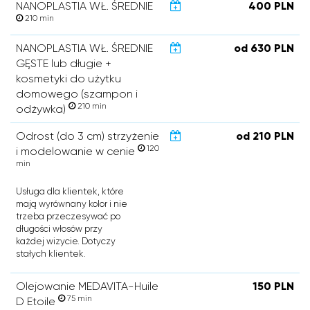
NANOPLASTIA WŁ. ŚREDNIE
400 PLN
210 min
NANOPLASTIA WŁ. ŚREDNIE
od 630 PLN
GĘSTE lub długie +
kosmetyki do użytku
domowego (szampon i
210 min
odżywka)
Odrost (do 3 cm) strzyżenie
od 210 PLN
120
i modelowanie w cenie
min
Usługa dla klientek, które
mają wyrównany kolor i nie
trzeba przeczesywać po
długości włosów przy
każdej wizycie. Dotyczy
stałych klientek.
Olejowanie MEDAVITA-Huile
150 PLN
75 min
D Etoile