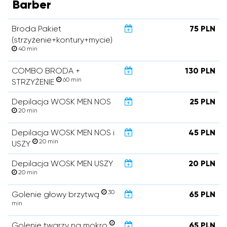
Barber
Broda Pakiet
75 PLN
(strzyżenie+kontury+mycie)
40 min
COMBO BRODA +
130 PLN
60 min
STRZYŻENIE
Depilacja WOSK MEN NOS
25 PLN
20 min
Depilacja WOSK MEN NOS i
45 PLN
20 min
USZY
Depilacja WOSK MEN USZY
20 PLN
20 min
30
Golenie głowy brzytwą
65 PLN
min
Golenie twarzy na mokro
65 PLN