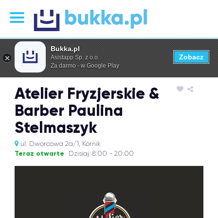
Bukka.pl
Zobacz
Asistapp Sp. z o.o.
Za darmo - w Google Play
Atelier Fryzjerskie &
Barber Paulina
Stelmaszyk
ul. Dworcowa 2a/1, Kórnik
Teraz otwarte
Dzisiaj: 8:00 - 20:00