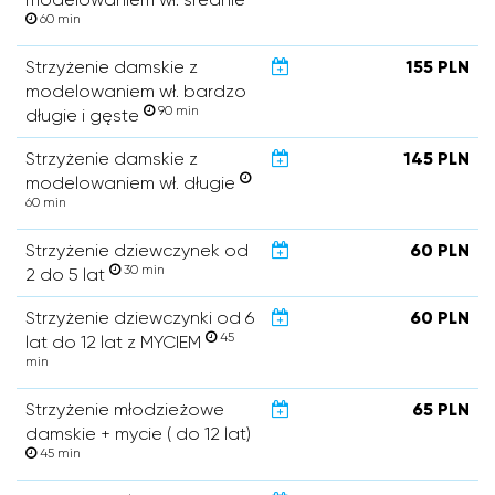
60 min
Strzyżenie damskie z
155 PLN
modelowaniem wł. bardzo
90 min
długie i gęste
Strzyżenie damskie z
145 PLN
modelowaniem wł. długie
60 min
Strzyżenie dziewczynek od
60 PLN
30 min
2 do 5 lat
Strzyżenie dziewczynki od 6
60 PLN
45
lat do 12 lat z MYCIEM
min
Strzyżenie młodzieżowe
65 PLN
damskie + mycie ( do 12 lat)
45 min