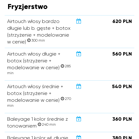
Fryzjerstwo
Airtouch włosy bardzo
620 PLN
długie lub b. gęste + botox
(strzyżenie + modelowanie
300 min
w cenie)
Airtouch włosy długie +
560 PLN
botox (strzyżenie +
285
modelowanie w cenie)
min
Airtouch włosy średnie +
540 PLN
botox (strzyżenie +
270
modelowanie w cenie)
min
Baleyage 1 kolor średnie z
360 PLN
240 min
tonowaniem
Baleyage 1 kolor wł. długie
380 PLN