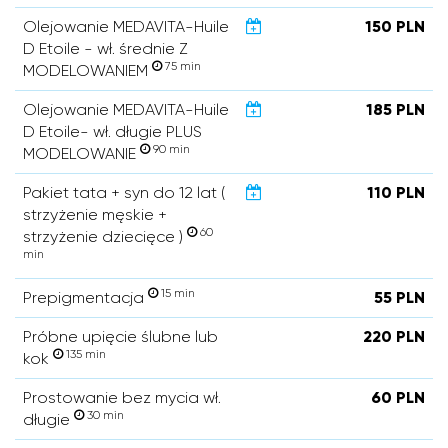
Olejowanie MEDAVITA-Huile
150 PLN
D Etoile - wł. średnie Z
75 min
MODELOWANIEM
Olejowanie MEDAVITA-Huile
185 PLN
D Etoile- wł. długie PLUS
90 min
MODELOWANIE
Pakiet tata + syn do 12 lat (
110 PLN
strzyżenie męskie +
60
strzyżenie dziecięce )
min
15 min
Prepigmentacja
55 PLN
Próbne upięcie ślubne lub
220 PLN
135 min
kok
Prostowanie bez mycia wł.
60 PLN
30 min
długie