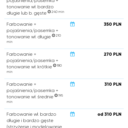
pojaśnienia/pasemka +
tonowanie wł. bardzo
240 min
długie lub b. gęste
Farbowanie +
350 PLN
pojaśnienia/pasemka +
210
tonowanie wł. długie
min
Farbowanie +
270 PLN
pojaśnienia/pasemka +
180
tonowanie wł. krótkie
min
Farbowanie +
310 PLN
pojaśnienia/pasemka +
195
tonowanie wł. średnie
min
Farbowanie wł. bardzo
od 310 PLN
długie i bardzo gęste
(strzyżenie i modelowanie