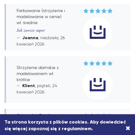
Farbowanie (strzyżenie i
modelowanie w cenie)
wł. średnie
Jak zawsze super
Joanna
, niedziela, 26
kwiecień 2026
Strzyżenie damskie z
modelowaniem wł.
krótkie
Klient
, piątek, 24
kwiecień 2026
Odrost (do 3 cm)
strzyżenie i
Ta strona korzysta z plików cookies. Aby dowiedzieć
×
modelowanie w cenie
się więcej zapoznaj się z
regulaminem
.
Jaś zawsze ideolo❤️