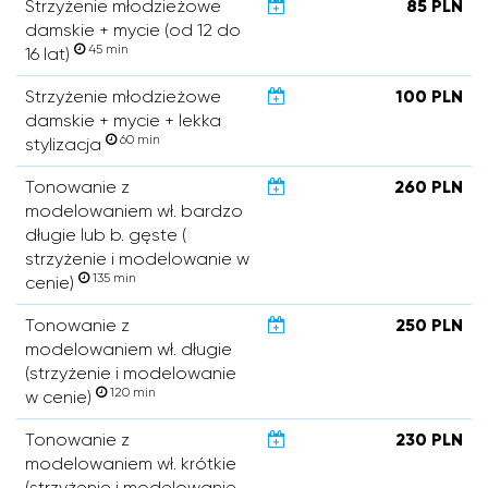
Strzyżenie młodzieżowe
85 PLN
damskie + mycie (od 12 do
45 min
16 lat)
Strzyżenie młodzieżowe
100 PLN
damskie + mycie + lekka
60 min
stylizacja
Tonowanie z
260 PLN
modelowaniem wł. bardzo
długie lub b. gęste (
strzyżenie i modelowanie w
135 min
cenie)
Tonowanie z
250 PLN
modelowaniem wł. długie
(strzyżenie i modelowanie
120 min
w cenie)
Tonowanie z
230 PLN
modelowaniem wł. krótkie
(strzyżenie i modelowanie