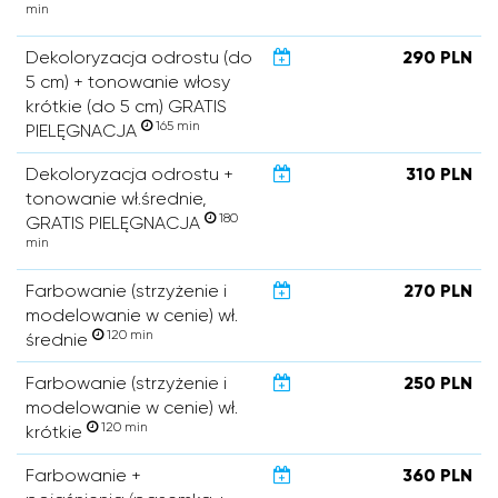
min
Dekoloryzacja odrostu (do
290 PLN
5 cm) + tonowanie włosy
krótkie (do 5 cm) GRATIS
165 min
PIELĘGNACJA
Dekoloryzacja odrostu +
310 PLN
tonowanie wł.średnie,
180
GRATIS PIELĘGNACJA
min
Farbowanie (strzyżenie i
270 PLN
modelowanie w cenie) wł.
120 min
średnie
Farbowanie (strzyżenie i
250 PLN
modelowanie w cenie) wł.
120 min
krótkie
Farbowanie +
360 PLN