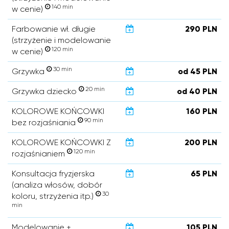
140 min
w cenie)
Farbowanie wł. długie
290 PLN
(strzyżenie i modelowanie
120 min
w cenie)
30 min
Grzywka
od 45 PLN
20 min
Grzywka dziecko
od 40 PLN
KOLOROWE KOŃCOWKI
160 PLN
90 min
bez rozjaśniania
KOLOROWE KOŃCOWKI Z
200 PLN
120 min
rozjaśnianiem
Konsultacja fryzjerska
65 PLN
(analiza włosów, dobór
30
koloru, strzyżenia itp.)
min
Modelowanie +
105 PLN