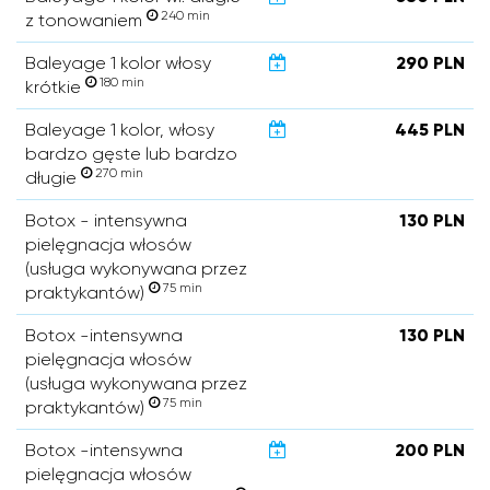
240 min
z tonowaniem
Baleyage 1 kolor włosy
290 PLN
180 min
krótkie
Baleyage 1 kolor, włosy
445 PLN
bardzo gęste lub bardzo
270 min
długie
Botox - intensywna
130 PLN
pielęgnacja włosów
(usługa wykonywana przez
75 min
praktykantów)
Botox -intensywna
130 PLN
pielęgnacja włosów
(usługa wykonywana przez
75 min
praktykantów)
Botox -intensywna
200 PLN
pielęgnacja włosów