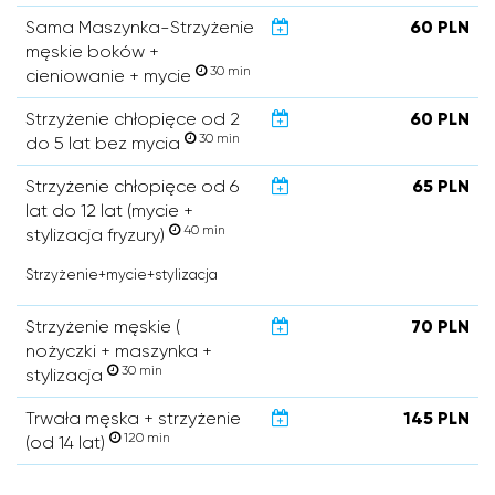
Sama Maszynka-Strzyżenie
60 PLN
męskie boków +
30 min
cieniowanie + mycie
Strzyżenie chłopięce od 2
60 PLN
30 min
do 5 lat bez mycia
Strzyżenie chłopięce od 6
65 PLN
lat do 12 lat (mycie +
40 min
stylizacja fryzury)
Strzyżenie+mycie+stylizacja
Strzyżenie męskie (
70 PLN
nożyczki + maszynka +
30 min
stylizacja
Trwała męska + strzyżenie
145 PLN
120 min
(od 14 lat)