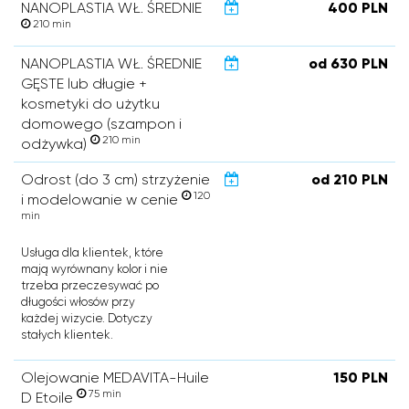
NANOPLASTIA WŁ. ŚREDNIE
400 PLN
210 min
NANOPLASTIA WŁ. ŚREDNIE
od 630 PLN
GĘSTE lub długie +
kosmetyki do użytku
domowego (szampon i
210 min
odżywka)
Odrost (do 3 cm) strzyżenie
od 210 PLN
120
i modelowanie w cenie
min
Usługa dla klientek, które
mają wyrównany kolor i nie
trzeba przeczesywać po
długości włosów przy
każdej wizycie. Dotyczy
stałych klientek.
Olejowanie MEDAVITA-Huile
150 PLN
75 min
D Etoile