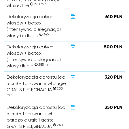
270 min
wł. średnie
Dekoloryzacja całych
610 PLN
włosów + botox
(intensywna pielęgnacja)
345 min
włosy b. długie
Dekoloryzacja całych
500 PLN
włosów + botox
(intensywna pielęgnacja)
285 min
włosy długie
Dekoloryzacja odrostu (do
320 PLN
5 cm) + tonowanie wł.długie
200
GRATIS PIELĘGNACJA
min
Dekoloryzacja odrostu (do
350 PLN
5 cm) + tonowanie wł.
bardzo długie i gęste,
240
GRATIS PIELĘGNACJA