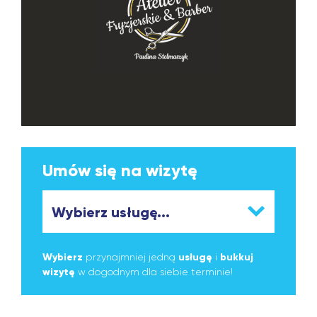
Umów się na wizytę
Wybierz
przynajmniej jedną
usługę
i
bukkuj
wizytę
w dogodnym dla siebie terminie!