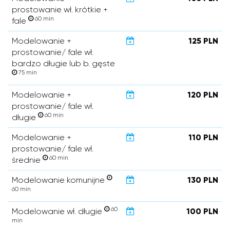
prostowanie wł. krótkie +
60 min
fale
Modelowanie +
125 PLN
prostowanie/ fale wł.
bardzo długie lub b. gęste
75 min
Modelowanie +
120 PLN
prostowanie/ fale wł.
60 min
długie
Modelowanie +
110 PLN
prostowanie/ fale wł.
60 min
średnie
Modelowanie komunijne
130 PLN
60 min
60
Modelowanie wł. długie
100 PLN
min