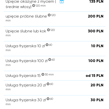
Upięcie okazyjne z myciem (
135 PLN
120 min
średnie włosy)
120
upięcie próbne ślubne
200 PLN
min
120
Upięcie ślubne lub kok
300 PLN
min
60
Usługa fryzjerska 10 zł
10 PLN
min
60
Usługa fryzjerska 100 zł
100 PLN
min
30 min
Usługa fryzjerska 15
od 15 PLN
60
Usługa fryzjerska 20 zł
20 PLN
min
60
Usługa fryzjerska 30 zł
30 PLN
min