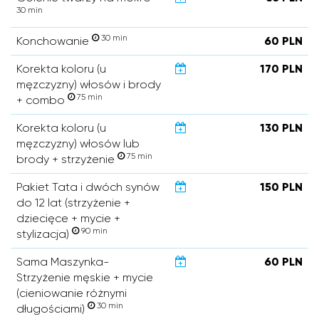
30 min
30 min
Konchowanie
60 PLN
Korekta koloru (u
170 PLN
męzczyzny) włosów i brody
75 min
+ combo
Korekta koloru (u
130 PLN
męzczyzny) włosów lub
75 min
brody + strzyżenie
Pakiet Tata i dwóch synów
150 PLN
do 12 lat (strzyżenie +
dziecięce + mycie +
90 min
stylizacja)
Sama Maszynka-
60 PLN
Strzyżenie męskie + mycie
(cieniowanie różnymi
30 min
długościami)