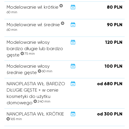
Modelowanie wł. krótkie
80 PLN
60 min
Modelowanie wł. średnie
90 PLN
60 min
Modelowanie włosy
120 PLN
bardzo długie lub bardzo
75 min
gęste
Modelowanie włosy
100 PLN
60 min
średnie gęste
NANOPLASTIA WŁ. BARDZO
od 680 PLN
DŁUGIE GĘSTE + w cenie
kosmetyki do użytku
240 min
domowego
NANOPLASTIA WŁ. KRÓTKIE
od 300 PLN
165 min