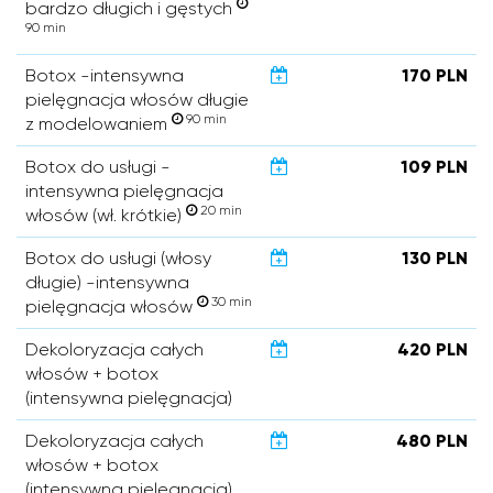
bardzo długich i gęstych
90 min
Botox -intensywna
170 PLN
pielęgnacja włosów długie
90 min
z modelowaniem
Botox do usługi -
109 PLN
intensywna pielęgnacja
20 min
włosów (wł. krótkie)
Botox do usługi (włosy
130 PLN
długie) -intensywna
30 min
pielęgnacja włosów
Dekoloryzacja całych
420 PLN
włosów + botox
(intensywna pielęgnacja)
Dekoloryzacja całych
480 PLN
włosów + botox
(intensywna pielęgnacja)