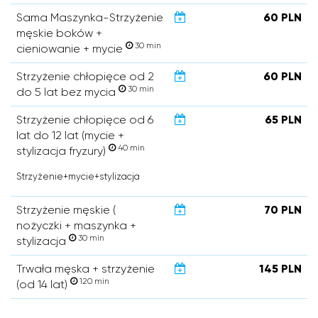
Sama Maszynka-Strzyżenie
60 PLN
męskie boków +
30 min
cieniowanie + mycie
Strzyżenie chłopięce od 2
60 PLN
30 min
do 5 lat bez mycia
Strzyżenie chłopięce od 6
65 PLN
lat do 12 lat (mycie +
40 min
stylizacja fryzury)
Strzyżenie+mycie+stylizacja
Strzyżenie męskie (
70 PLN
nożyczki + maszynka +
30 min
stylizacja
Trwała męska + strzyżenie
145 PLN
120 min
(od 14 lat)