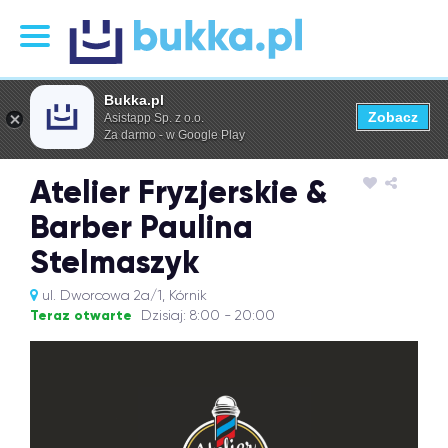
Bukka.pl
Zobacz
Asistapp Sp. z o.o.
Za darmo - w Google Play
Atelier Fryzjerskie &
Barber Paulina
Stelmaszyk
ul. Dworcowa 2a/1, Kórnik
Teraz otwarte
Dzisiaj: 8:00 - 20:00