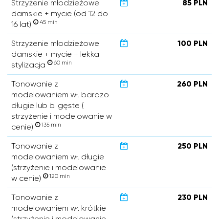
Strzyżenie młodzieżowe
85 PLN
damskie + mycie (od 12 do
45 min
16 lat)
Strzyżenie młodzieżowe
100 PLN
damskie + mycie + lekka
60 min
stylizacja
Tonowanie z
260 PLN
modelowaniem wł. bardzo
długie lub b. gęste (
strzyżenie i modelowanie w
135 min
cenie)
Tonowanie z
250 PLN
modelowaniem wł. długie
(strzyżenie i modelowanie
120 min
w cenie)
Tonowanie z
230 PLN
modelowaniem wł. krótkie
(strzyżenie i modelowanie