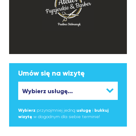
Umów się na wizytę
Wybierz
przynajmniej jedną
usługę
i
bukkuj
wizytę
w dogodnym dla siebie terminie!