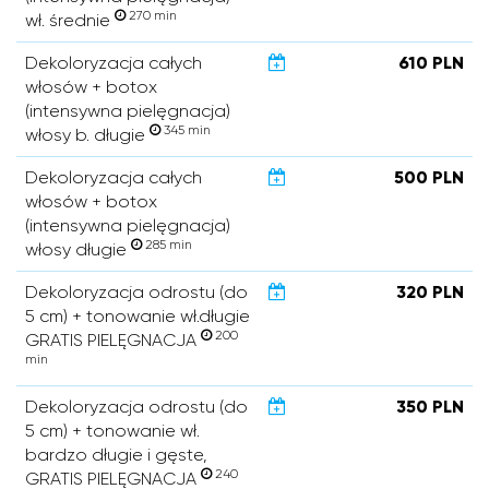
270 min
wł. średnie
Dekoloryzacja całych
610 PLN
włosów + botox
(intensywna pielęgnacja)
345 min
włosy b. długie
Dekoloryzacja całych
500 PLN
włosów + botox
(intensywna pielęgnacja)
285 min
włosy długie
Dekoloryzacja odrostu (do
320 PLN
5 cm) + tonowanie wł.długie
200
GRATIS PIELĘGNACJA
min
Dekoloryzacja odrostu (do
350 PLN
5 cm) + tonowanie wł.
bardzo długie i gęste,
240
GRATIS PIELĘGNACJA