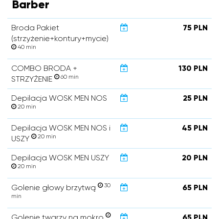
Barber
Broda Pakiet
75 PLN
(strzyżenie+kontury+mycie)
40 min
COMBO BRODA +
130 PLN
60 min
STRZYŻENIE
Depilacja WOSK MEN NOS
25 PLN
20 min
Depilacja WOSK MEN NOS i
45 PLN
20 min
USZY
Depilacja WOSK MEN USZY
20 PLN
20 min
30
Golenie głowy brzytwą
65 PLN
min
Golenie twarzy na mokro
65 PLN