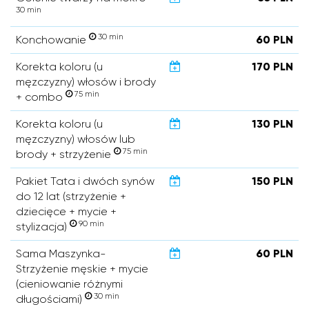
30 min
30 min
Konchowanie
60 PLN
Korekta koloru (u
170 PLN
męzczyzny) włosów i brody
75 min
+ combo
Korekta koloru (u
130 PLN
męzczyzny) włosów lub
75 min
brody + strzyżenie
Pakiet Tata i dwóch synów
150 PLN
do 12 lat (strzyżenie +
dziecięce + mycie +
90 min
stylizacja)
Sama Maszynka-
60 PLN
Strzyżenie męskie + mycie
(cieniowanie różnymi
30 min
długościami)