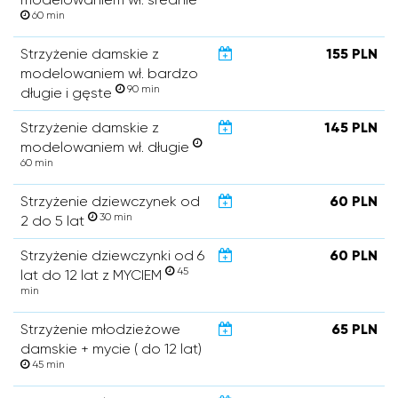
60 min
Strzyżenie damskie z
155 PLN
modelowaniem wł. bardzo
90 min
długie i gęste
Strzyżenie damskie z
145 PLN
modelowaniem wł. długie
60 min
Strzyżenie dziewczynek od
60 PLN
30 min
2 do 5 lat
Strzyżenie dziewczynki od 6
60 PLN
45
lat do 12 lat z MYCIEM
min
Strzyżenie młodzieżowe
65 PLN
damskie + mycie ( do 12 lat)
45 min