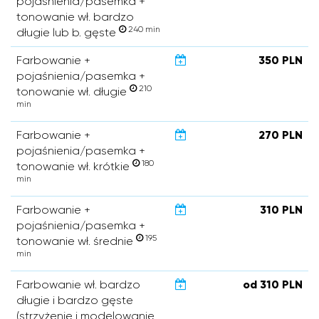
pojaśnienia/pasemka +
tonowanie wł. bardzo
240 min
długie lub b. gęste
Farbowanie +
350 PLN
pojaśnienia/pasemka +
210
tonowanie wł. długie
min
Farbowanie +
270 PLN
pojaśnienia/pasemka +
180
tonowanie wł. krótkie
min
Farbowanie +
310 PLN
pojaśnienia/pasemka +
195
tonowanie wł. średnie
min
Farbowanie wł. bardzo
od 310 PLN
długie i bardzo gęste
(strzyżenie i modelowanie