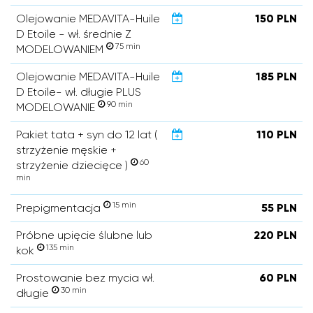
Olejowanie MEDAVITA-Huile
150 PLN
D Etoile - wł. średnie Z
75 min
MODELOWANIEM
Olejowanie MEDAVITA-Huile
185 PLN
D Etoile- wł. długie PLUS
90 min
MODELOWANIE
Pakiet tata + syn do 12 lat (
110 PLN
strzyżenie męskie +
60
strzyżenie dziecięce )
min
15 min
Prepigmentacja
55 PLN
Próbne upięcie ślubne lub
220 PLN
135 min
kok
Prostowanie bez mycia wł.
60 PLN
30 min
długie