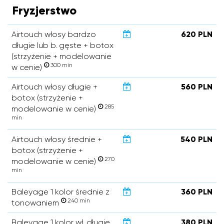
Fryzjerstwo
Airtouch włosy bardzo
620 PLN
długie lub b. gęste + botox
(strzyżenie + modelowanie
300 min
w cenie)
Airtouch włosy długie +
560 PLN
botox (strzyżenie +
285
modelowanie w cenie)
min
Airtouch włosy średnie +
540 PLN
botox (strzyżenie +
270
modelowanie w cenie)
min
Baleyage 1 kolor średnie z
360 PLN
240 min
tonowaniem
Baleyage 1 kolor wł. długie
380 PLN