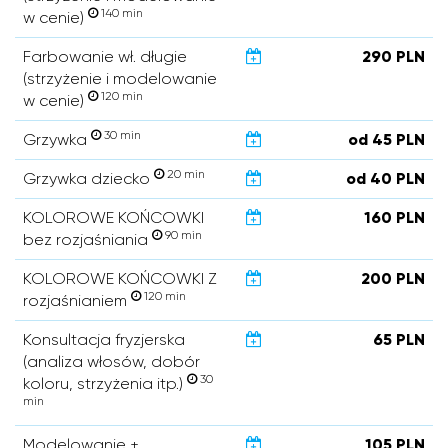
140 min
w cenie)
Farbowanie wł. długie
290 PLN
(strzyżenie i modelowanie
120 min
w cenie)
30 min
Grzywka
od 45 PLN
20 min
Grzywka dziecko
od 40 PLN
KOLOROWE KOŃCOWKI
160 PLN
90 min
bez rozjaśniania
KOLOROWE KOŃCOWKI Z
200 PLN
120 min
rozjaśnianiem
Konsultacja fryzjerska
65 PLN
(analiza włosów, dobór
30
koloru, strzyżenia itp.)
min
Modelowanie +
105 PLN