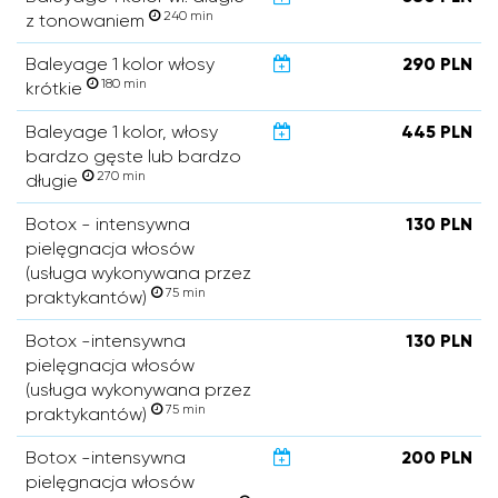
240 min
z tonowaniem
Baleyage 1 kolor włosy
290 PLN
180 min
krótkie
Baleyage 1 kolor, włosy
445 PLN
bardzo gęste lub bardzo
270 min
długie
Botox - intensywna
130 PLN
pielęgnacja włosów
(usługa wykonywana przez
75 min
praktykantów)
Botox -intensywna
130 PLN
pielęgnacja włosów
(usługa wykonywana przez
75 min
praktykantów)
Botox -intensywna
200 PLN
pielęgnacja włosów