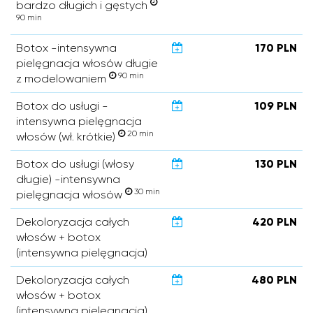
bardzo długich i gęstych
90 min
Botox -intensywna
170 PLN
pielęgnacja włosów długie
90 min
z modelowaniem
Botox do usługi -
109 PLN
intensywna pielęgnacja
20 min
włosów (wł. krótkie)
Botox do usługi (włosy
130 PLN
długie) -intensywna
30 min
pielęgnacja włosów
Dekoloryzacja całych
420 PLN
włosów + botox
(intensywna pielęgnacja)
Dekoloryzacja całych
480 PLN
włosów + botox
(intensywna pielęgnacja)