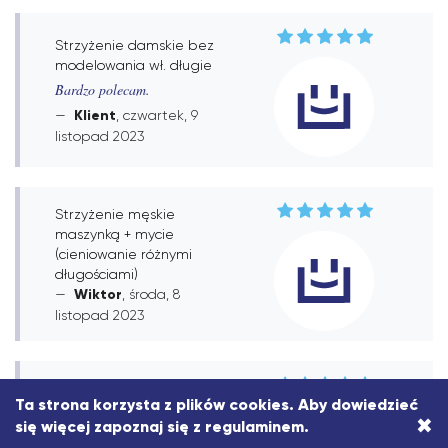
Strzyżenie damskie bez
modelowania wł. długie
Bardzo polecam.
Klient
, czwartek, 9
listopad 2023
Strzyżenie męskie
maszynką + mycie
(cieniowanie różnymi
długościami)
Wiktor
, środa, 8
listopad 2023
Ta strona korzysta z plików cookies. Aby dowiedzieć
COMBO BRODA +
×
się więcej zapoznaj się z
regulaminem
.
STRZYŻENIE
, piątek, 3