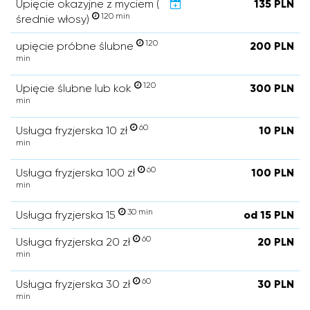
Upięcie okazyjne z myciem (
135 PLN
120 min
średnie włosy)
120
upięcie próbne ślubne
200 PLN
min
120
Upięcie ślubne lub kok
300 PLN
min
60
Usługa fryzjerska 10 zł
10 PLN
min
60
Usługa fryzjerska 100 zł
100 PLN
min
30 min
Usługa fryzjerska 15
od 15 PLN
60
Usługa fryzjerska 20 zł
20 PLN
min
60
Usługa fryzjerska 30 zł
30 PLN
min