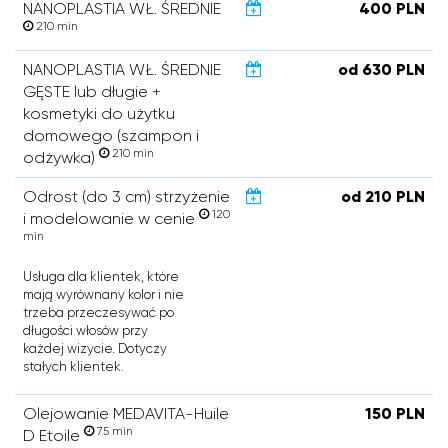
NANOPLASTIA WŁ. ŚREDNIE
400 PLN
210 min
NANOPLASTIA WŁ. ŚREDNIE
od 630 PLN
GĘSTE lub długie +
kosmetyki do użytku
domowego (szampon i
210 min
odżywka)
Odrost (do 3 cm) strzyżenie
od 210 PLN
120
i modelowanie w cenie
min
Usługa dla klientek, które
mają wyrównany kolor i nie
trzeba przeczesywać po
długości włosów przy
każdej wizycie. Dotyczy
stałych klientek.
Olejowanie MEDAVITA-Huile
150 PLN
75 min
D Etoile