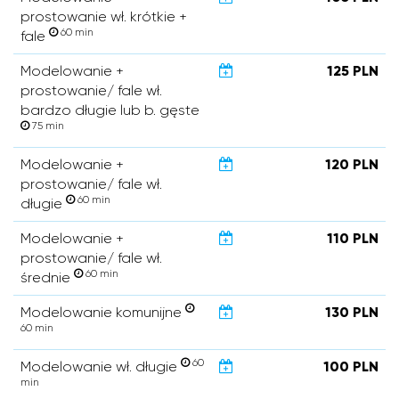
prostowanie wł. krótkie +
60 min
fale
Modelowanie +
125 PLN
prostowanie/ fale wł.
bardzo długie lub b. gęste
75 min
Modelowanie +
120 PLN
prostowanie/ fale wł.
60 min
długie
Modelowanie +
110 PLN
prostowanie/ fale wł.
60 min
średnie
Modelowanie komunijne
130 PLN
60 min
60
Modelowanie wł. długie
100 PLN
min