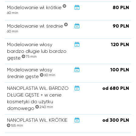
Modelowanie wł. krótkie
80 PLN
60 min
Modelowanie wł. średnie
90 PLN
60 min
Modelowanie włosy
120 PLN
bardzo długie lub bardzo
75 min
gęste
Modelowanie włosy
100 PLN
60 min
średnie gęste
NANOPLASTIA WŁ. BARDZO
od 680 PLN
DŁUGIE GĘSTE + w cenie
kosmetyki do użytku
240 min
domowego
NANOPLASTIA WŁ. KRÓTKIE
od 300 PLN
165 min