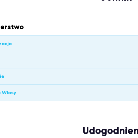
jerstwo
zacja
ie
a Wlosy
Udogodnien