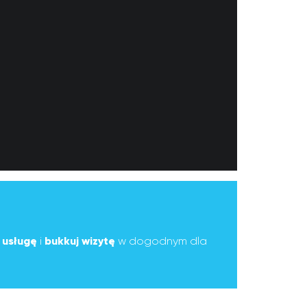
ą
usługę
i
bukkuj wizytę
w dogodnym dla