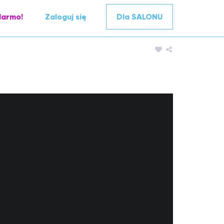
darmo!
Zaloguj się
Dla SALONU