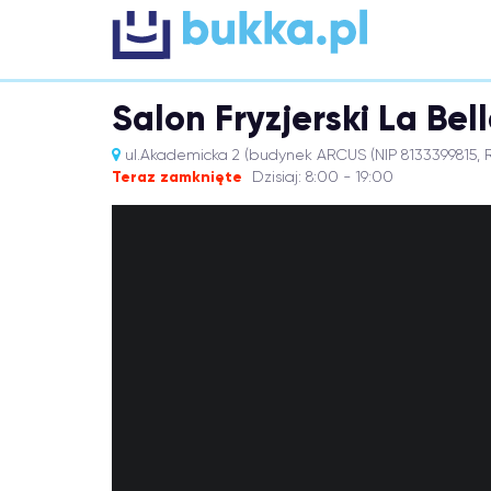
Salon Fryzjerski La Bel
ul.Akademicka 2 (budynek ARCUS (NIP 8133399815, 
Teraz zamknięte
Dzisiaj: 8:00 - 19:00