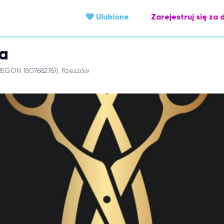
Ulubione
Zarejestruj się za 
la
REGON 180768276)), Rzeszów