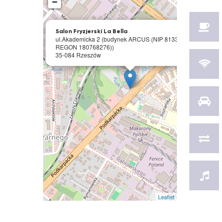
−
×
Salon Fryzjerski La Bella
ul.Akademicka 2 (budynek ARCUS (NIP 8133399815,
REGON 180768276))
35-084 Rzeszów
Leaflet