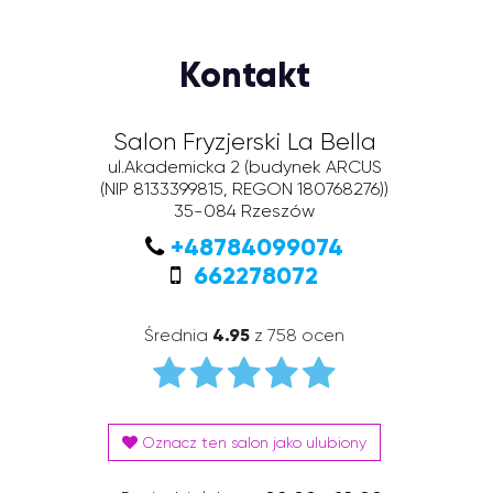
Kontakt
Salon Fryzjerski La Bella
ul.Akademicka 2
(budynek ARCUS
(NIP 8133399815, REGON 180768276))
35-084
Rzeszów
+48784099074
662278072
Średnia
4.95
z 758 ocen
Oznacz ten salon jako ulubiony