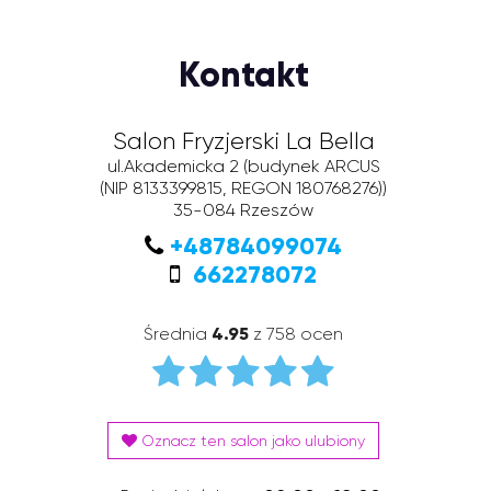
Kontakt
Salon Fryzjerski La Bella
ul.Akademicka 2
(budynek ARCUS
(NIP 8133399815, REGON 180768276))
35-084
Rzeszów
+48784099074
662278072
Średnia
4.95
z 758 ocen
Oznacz ten salon jako ulubiony