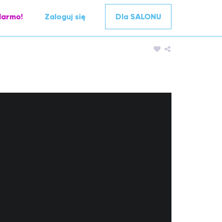
darmo!
Zaloguj się
Dla SALONU