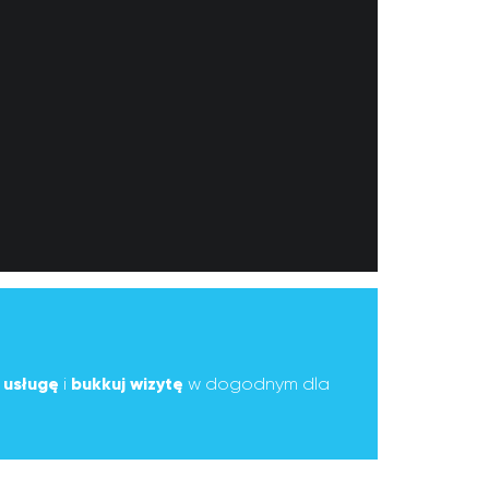
ą
usługę
i
bukkuj wizytę
w dogodnym dla