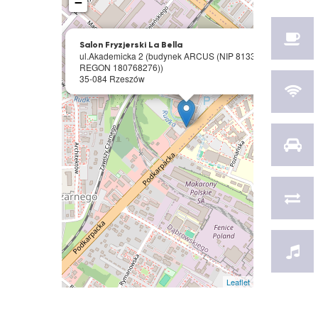
−
×
Salon Fryzjerski La Bella
ul.Akademicka 2 (budynek ARCUS (NIP 8133399815,
REGON 180768276))
35-084 Rzeszów
Leaflet