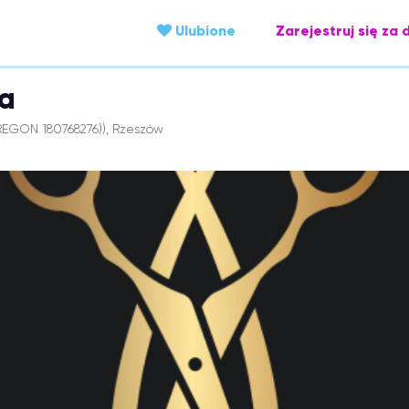
Ulubione
Zarejestruj się za 
la
REGON 180768276)), Rzeszów