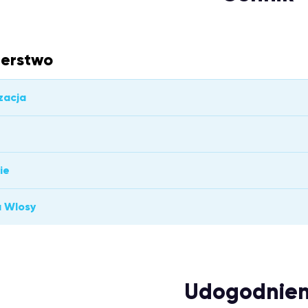
jerstwo
zacja
ie
a Wlosy
Udogodnien