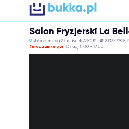
Salon Fryzjerski La Bel
ul.Akademicka 2 (budynek ARCUS (NIP 8133399815, 
Teraz zamknięte
Dzisiaj: 8:00 - 19:00