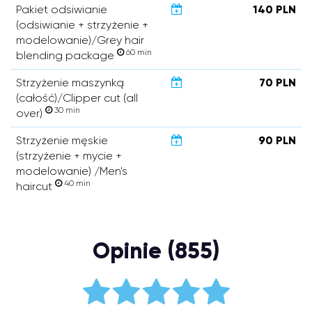
Pakiet odsiwianie
140 PLN
(odsiwianie + strzyżenie +
modelowanie)/Grey hair
60 min
blending package
Strzyżenie maszynką
70 PLN
(całość)/Clipper cut (all
30 min
over)
Strzyżenie męskie
90 PLN
(strzyżenie + mycie +
modelowanie) /Men's
40 min
haircut
Opinie (855)