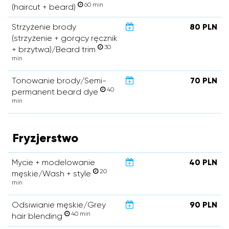
60 min
(haircut + beard)
Strzyżenie brody
80 PLN
(strzyżenie + gorący ręcznik
30
+ brzytwa)/Beard trim
min
Tonowanie brody/Semi-
70 PLN
40
permanent beard dye
min
Fryzjerstwo
Mycie + modelowanie
40 PLN
20
męskie/Wash + style
min
Odsiwianie męskie/Grey
90 PLN
40 min
hair blending