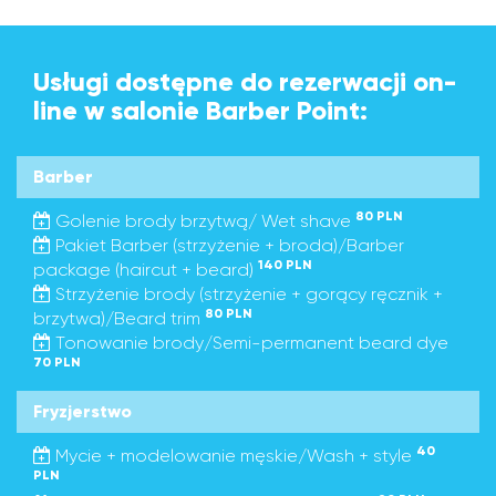
Usługi dostępne do rezerwacji on-
line w salonie Barber Point:
Barber
80 PLN
Golenie brody brzytwą/ Wet shave
Pakiet Barber (strzyżenie + broda)/Barber
140 PLN
package (haircut + beard)
Strzyżenie brody (strzyżenie + gorący ręcznik +
80 PLN
brzytwa)/Beard trim
Tonowanie brody/Semi-permanent beard dye
70 PLN
Fryzjerstwo
40
Mycie + modelowanie męskie/Wash + style
PLN