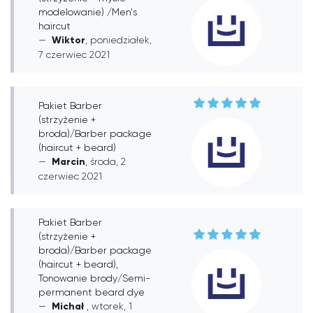
modelowanie) /Men's
haircut
Wiktor
, poniedziałek,
7 czerwiec 2021
Pakiet Barber
(strzyżenie +
broda)/Barber package
(haircut + beard)
Marcin
, środa, 2
czerwiec 2021
Pakiet Barber
(strzyżenie +
broda)/Barber package
(haircut + beard),
Tonowanie brody/Semi-
permanent beard dye
Michał
, wtorek, 1