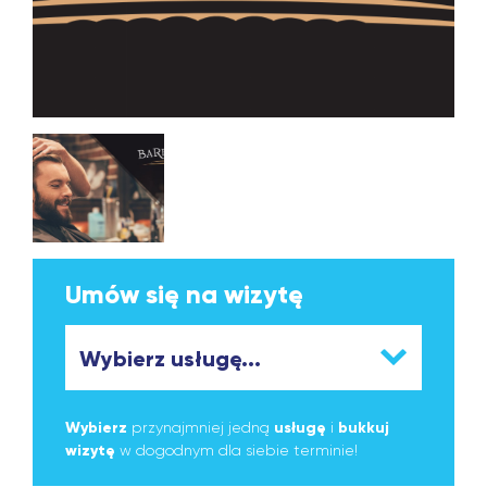
Umów się na wizytę
Wybierz
przynajmniej jedną
usługę
i
bukkuj
wizytę
w dogodnym dla siebie terminie!