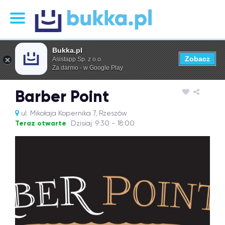
Bukka.pl
Zobacz
Asistapp Sp. z o.o.
Za darmo - w Google Play
Barber Point
ul. Mikołaja Kopernika 7, Rzeszów
Teraz otwarte
Dzisiaj: 9:30 - 18:00