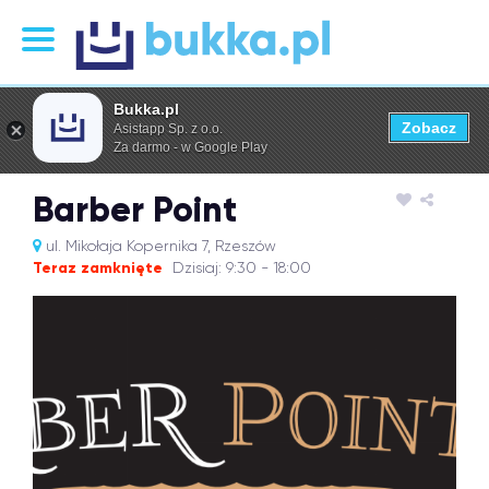
Bukka.pl
Zobacz
Asistapp Sp. z o.o.
Za darmo - w Google Play
Barber Point
ul. Mikołaja Kopernika 7, Rzeszów
Teraz zamknięte
Dzisiaj: 9:30 - 18:00