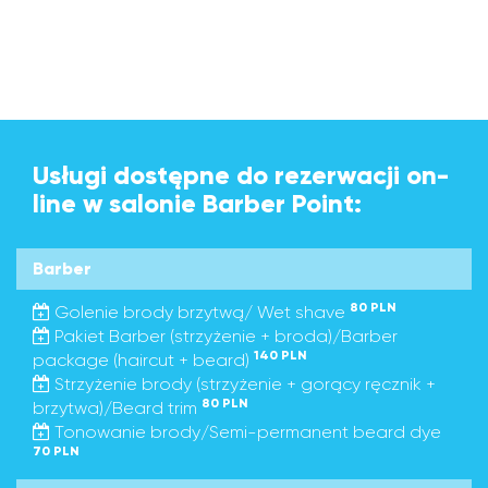
Usługi dostępne do rezerwacji on-
line w salonie Barber Point:
Barber
80 PLN
Golenie brody brzytwą/ Wet shave
Pakiet Barber (strzyżenie + broda)/Barber
140 PLN
package (haircut + beard)
Strzyżenie brody (strzyżenie + gorący ręcznik +
80 PLN
brzytwa)/Beard trim
Tonowanie brody/Semi-permanent beard dye
70 PLN