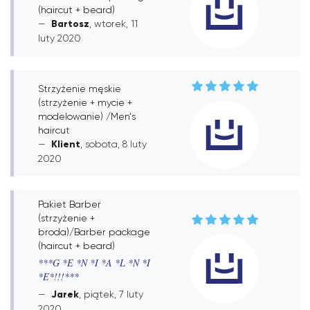
(haircut + beard)
Bartosz
, wtorek, 11
luty 2020
Strzyżenie męskie
(strzyżenie + mycie +
modelowanie) /Men's
haircut
Klient
, sobota, 8 luty
2020
Pakiet Barber
(strzyżenie +
broda)/Barber package
(haircut + beard)
***G *E *N *I *A *L *N *I
*E*!!!***
Jarek
, piątek, 7 luty
2020