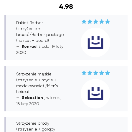
4.98
Pakiet Barber
(strzyżenie +
broda)/Barber package
(haircut + beard)
Konrad
, środa, 19 luty
2020
Strzyżenie męskie
(strzyżenie + mycie +
modelowanie) /Men's
haircut
Sebastian
, wtorek,
18 luty 2020
Strzyżenie brody
(strzyżenie + gorący