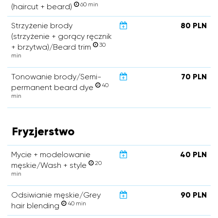
60 min
(haircut + beard)
Strzyżenie brody
80 PLN
(strzyżenie + gorący ręcznik
30
+ brzytwa)/Beard trim
min
Tonowanie brody/Semi-
70 PLN
40
permanent beard dye
min
Fryzjerstwo
Mycie + modelowanie
40 PLN
20
męskie/Wash + style
min
Odsiwianie męskie/Grey
90 PLN
40 min
hair blending