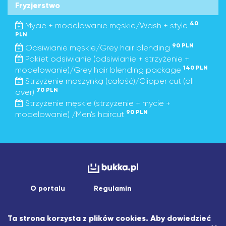
Fryzjerstwo
40
Mycie + modelowanie męskie/Wash + style
PLN
90 PLN
Odsiwianie męskie/Grey hair blending
Pakiet odsiwianie (odsiwianie + strzyżenie +
140 PLN
modelowanie)/Grey hair blending package
Strzyżenie maszynką (całość)/Clipper cut (all
70 PLN
over)
Strzyżenie męskie (strzyżenie + mycie +
90 PLN
modelowanie) /Men's haircut
O portalu
Regulamin
Copyright © 2026 asistapp sp. z o.o.
Ta strona korzysta z plików cookies. Aby dowiedzieć
Wszelkie prawa zastrzeżone.