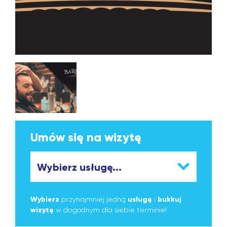
Umów się na wizytę
Wybierz
przynajmniej jedną
usługę
i
bukkuj
wizytę
w dogodnym dla siebie terminie!