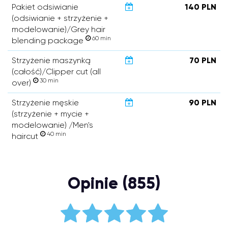
Pakiet odsiwianie
140 PLN
(odsiwianie + strzyżenie +
modelowanie)/Grey hair
60 min
blending package
Strzyżenie maszynką
70 PLN
(całość)/Clipper cut (all
30 min
over)
Strzyżenie męskie
90 PLN
(strzyżenie + mycie +
modelowanie) /Men's
40 min
haircut
Opinie (855)