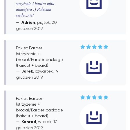
strzyżenie i bardzo miła
atmosfera :) Polecam
serdecznie!
Adrian
, piątek, 20
grudzień 2019
Pakiet Barber
(strzyżenie +
broda)/Barber package
(haircut + beard)
Jarek
, czwartek, 19
grudzień 2019
Pakiet Barber
(strzyżenie +
broda)/Barber package
(haircut + beard)
Konrad
, wtorek, 17
grudzień 2019