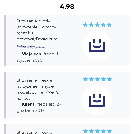
4.98
Strzyżenie brody
(strzyżenie + gorący
ręcznik +
brzytwa)/Beard trim
Pełna satysfakcja
Wojciech
, środa, 1
styczeń 2020
Strzyżenie męskie
(strzyżenie + mycie +
modelowanie) /Men's
haircut
Klient
, niedziela, 29
grudzień 2019
Strzyżenie męskie