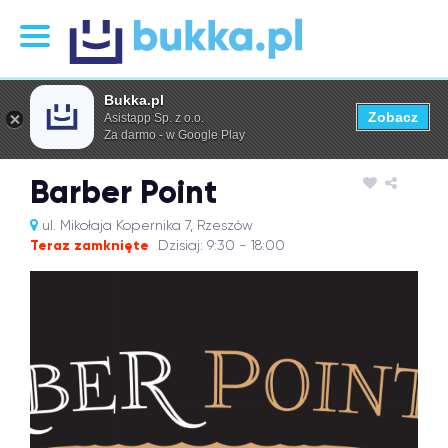
Bukka.pl
Zobacz
Asistapp Sp. z o.o.
Za darmo - w Google Play
Barber Point
ul. Mikołaja Kopernika 7, Rzeszów
Teraz zamknięte
Dzisiaj: 9:30 - 18:00