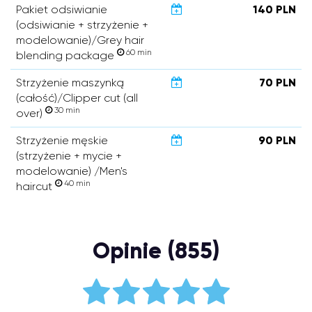
Pakiet odsiwianie
140 PLN
(odsiwianie + strzyżenie +
modelowanie)/Grey hair
60 min
blending package
Strzyżenie maszynką
70 PLN
(całość)/Clipper cut (all
30 min
over)
Strzyżenie męskie
90 PLN
(strzyżenie + mycie +
modelowanie) /Men's
40 min
haircut
Opinie (855)