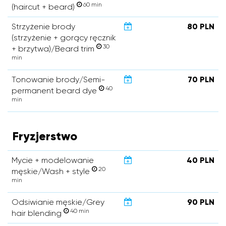
60 min
(haircut + beard)
Strzyżenie brody
80 PLN
(strzyżenie + gorący ręcznik
30
+ brzytwa)/Beard trim
min
Tonowanie brody/Semi-
70 PLN
40
permanent beard dye
min
Fryzjerstwo
Mycie + modelowanie
40 PLN
20
męskie/Wash + style
min
Odsiwianie męskie/Grey
90 PLN
40 min
hair blending