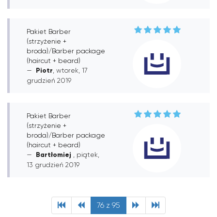
Pakiet Barber
(strzyżenie +
broda)/Barber package
(haircut + beard)
Piotr
, wtorek, 17
grudzień 2019
Pakiet Barber
(strzyżenie +
broda)/Barber package
(haircut + beard)
Bartłomiej
, piątek,
13 grudzień 2019
76 z 95