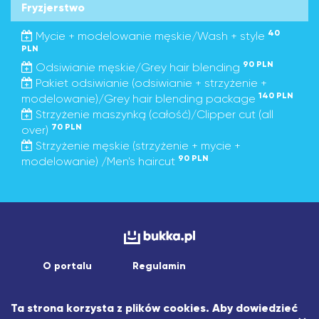
Fryzjerstwo
40
Mycie + modelowanie męskie/Wash + style
PLN
90 PLN
Odsiwianie męskie/Grey hair blending
Pakiet odsiwianie (odsiwianie + strzyżenie +
140 PLN
modelowanie)/Grey hair blending package
Strzyżenie maszynką (całość)/Clipper cut (all
70 PLN
over)
Strzyżenie męskie (strzyżenie + mycie +
90 PLN
modelowanie) /Men's haircut
O portalu
Regulamin
Copyright © 2026 asistapp sp. z o.o.
Ta strona korzysta z plików cookies. Aby dowiedzieć
Wszelkie prawa zastrzeżone.