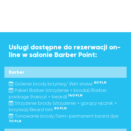
Usługi dostępne do rezerwacji on-
line w salonie Barber Point:
Barber
80 PLN
Golenie brody brzytwą/ Wet shave
Pakiet Barber (strzyżenie + broda)/Barber
140 PLN
package (haircut + beard)
Strzyżenie brody (strzyżenie + gorący ręcznik +
80 PLN
brzytwa)/Beard trim
Tonowanie brody/Semi-permanent beard dye
70 PLN