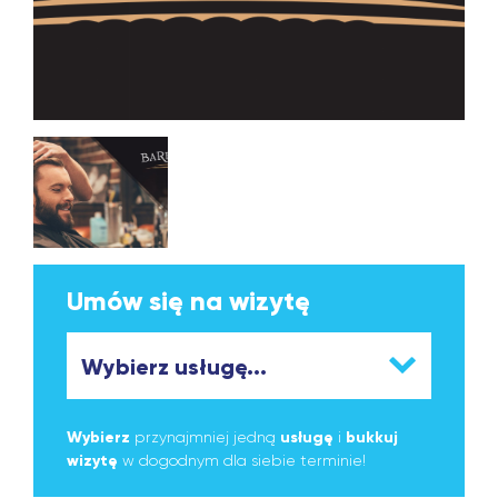
Umów się na wizytę
Wybierz
przynajmniej jedną
usługę
i
bukkuj
wizytę
w dogodnym dla siebie terminie!