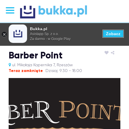
Bukka.pl
Zobacz
Asistapp Sp. z o.o.
Za darmo - w Google Play
Barber Point
ul. Mikołaja Kopernika 7, Rzeszów
Teraz zamknięte
Dzisiaj: 9:30 - 18:00