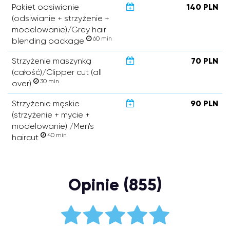
Pakiet odsiwianie
140 PLN
(odsiwianie + strzyżenie +
modelowanie)/Grey hair
60 min
blending package
Strzyżenie maszynką
70 PLN
(całość)/Clipper cut (all
30 min
over)
Strzyżenie męskie
90 PLN
(strzyżenie + mycie +
modelowanie) /Men's
40 min
haircut
Opinie (855)