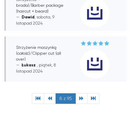
broda)/Barber package
(haircut + beard)
Dawid
, sobota, 9
listopad 2024
Strzyżenie maszynką
(całość)/Clipper cut (all
over)
Łukasz
, piątek, 8
listopad 2024
8 z 95