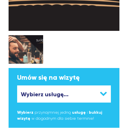
Umów się na wizytę
Wybierz
przynajmniej jedną
usługę
i
bukkuj
wizytę
w dogodnym dla siebie terminie!