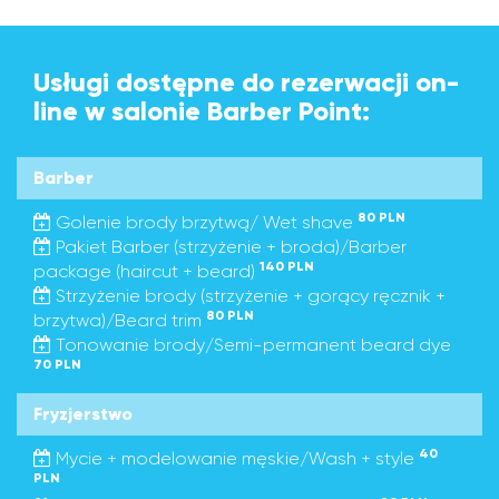
Usługi dostępne do rezerwacji on-
line w salonie Barber Point:
Barber
80 PLN
Golenie brody brzytwą/ Wet shave
Pakiet Barber (strzyżenie + broda)/Barber
140 PLN
package (haircut + beard)
Strzyżenie brody (strzyżenie + gorący ręcznik +
80 PLN
brzytwa)/Beard trim
Tonowanie brody/Semi-permanent beard dye
70 PLN
Fryzjerstwo
40
Mycie + modelowanie męskie/Wash + style
PLN