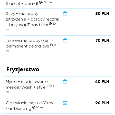
60 min
(haircut + beard)
Strzyżenie brody
80 PLN
(strzyżenie + gorący ręcznik
30
+ brzytwa)/Beard trim
min
Tonowanie brody/Semi-
70 PLN
40
permanent beard dye
min
Fryzjerstwo
Mycie + modelowanie
40 PLN
20
męskie/Wash + style
min
Odsiwianie męskie/Grey
90 PLN
40 min
hair blending