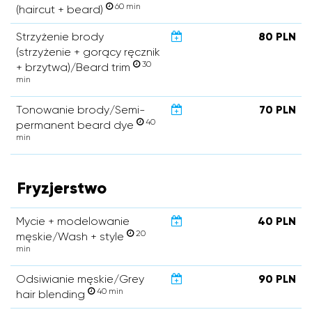
60 min
(haircut + beard)
Strzyżenie brody
80 PLN
(strzyżenie + gorący ręcznik
30
+ brzytwa)/Beard trim
min
Tonowanie brody/Semi-
70 PLN
40
permanent beard dye
min
Fryzjerstwo
Mycie + modelowanie
40 PLN
20
męskie/Wash + style
min
Odsiwianie męskie/Grey
90 PLN
40 min
hair blending