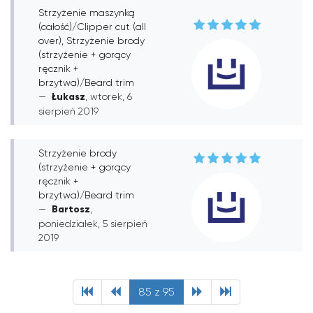
Strzyżenie maszynką
(całość)/Clipper cut (all
over), Strzyżenie brody
(strzyżenie + gorący
ręcznik +
brzytwa)/Beard trim
Łukasz
, wtorek, 6
sierpień 2019
Strzyżenie brody
(strzyżenie + gorący
ręcznik +
brzytwa)/Beard trim
Bartosz
,
poniedziałek, 5 sierpień
2019
85 z 95