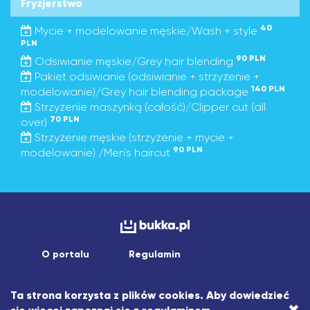
Fryzjerstwo
40
Mycie + modelowanie męskie/Wash + style
PLN
90 PLN
Odsiwianie męskie/Grey hair blending
Pakiet odsiwianie (odsiwianie + strzyżenie +
140 PLN
modelowanie)/Grey hair blending package
Strzyżenie maszynką (całość)/Clipper cut (all
70 PLN
over)
Strzyżenie męskie (strzyżenie + mycie +
90 PLN
modelowanie) /Men's haircut
O portalu
Regulamin
Copyright © 2026 asistapp sp. z o.o.
Ta strona korzysta z plików cookies. Aby dowiedzieć
Wszelkie prawa zastrzeżone.