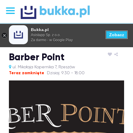
Bukka.pl
Zobacz
Asistapp Sp. z o.o.
Za darmo - w Google Play
Barber Point
ul. Mikołaja Kopernika 7, Rzeszów
Teraz zamknięte
Dzisiaj: 9:30 - 18:00