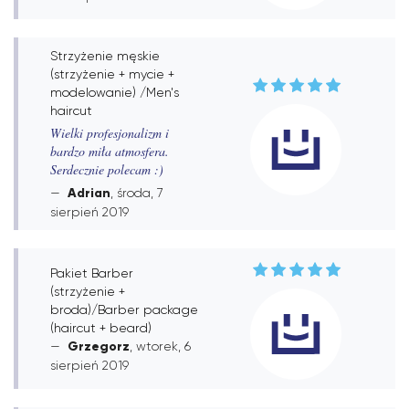
Strzyżenie męskie
(strzyżenie + mycie +
modelowanie) /Men's
haircut
Wielki profesjonalizm i
bardzo miła atmosfera.
Serdecznie polecam :)
Adrian
, środa, 7
sierpień 2019
Pakiet Barber
(strzyżenie +
broda)/Barber package
(haircut + beard)
Grzegorz
, wtorek, 6
sierpień 2019