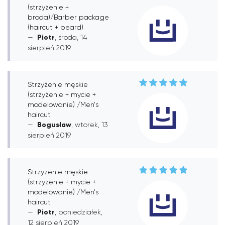
(strzyżenie +
broda)/Barber package
(haircut + beard)
Piotr
, środa, 14
sierpień 2019
Strzyżenie męskie
(strzyżenie + mycie +
modelowanie) /Men's
haircut
Bogusław
, wtorek, 13
sierpień 2019
Strzyżenie męskie
(strzyżenie + mycie +
modelowanie) /Men's
haircut
Piotr
, poniedziałek,
12 sierpień 2019