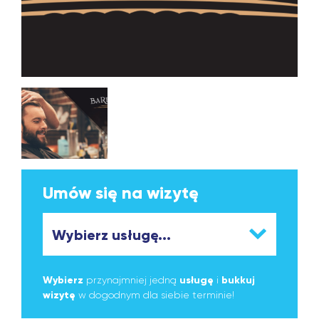
Umów się na wizytę
Wybierz
przynajmniej jedną
usługę
i
bukkuj
wizytę
w dogodnym dla siebie terminie!