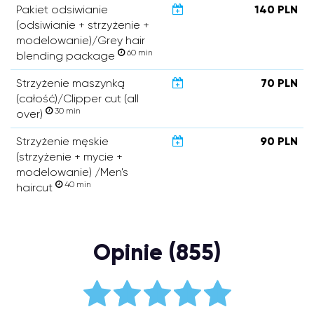
Pakiet odsiwianie
140 PLN
(odsiwianie + strzyżenie +
modelowanie)/Grey hair
60 min
blending package
Strzyżenie maszynką
70 PLN
(całość)/Clipper cut (all
30 min
over)
Strzyżenie męskie
90 PLN
(strzyżenie + mycie +
modelowanie) /Men's
40 min
haircut
Opinie (855)