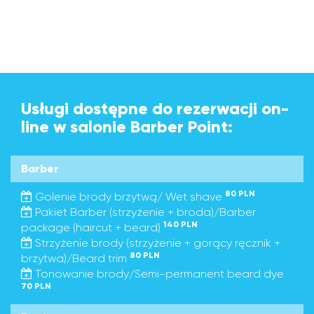
Usługi dostępne do rezerwacji on-
line w salonie Barber Point:
Barber
80 PLN
Golenie brody brzytwą/ Wet shave
Pakiet Barber (strzyżenie + broda)/Barber
140 PLN
package (haircut + beard)
Strzyżenie brody (strzyżenie + gorący ręcznik +
80 PLN
brzytwa)/Beard trim
Tonowanie brody/Semi-permanent beard dye
70 PLN