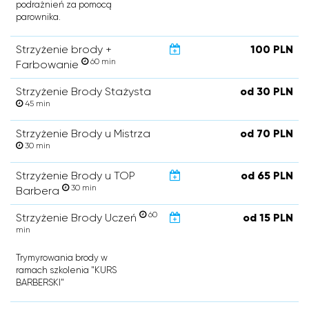
podrażnień za pomocą
parownika.
Strzyżenie brody +
100 PLN
60 min
Farbowanie
Strzyżenie Brody Stażysta
od 30 PLN
45 min
Strzyżenie Brody u Mistrza
od 70 PLN
30 min
Strzyżenie Brody u TOP
od 65 PLN
30 min
Barbera
60
Strzyżenie Brody Uczeń
od 15 PLN
min
Trymyrowania brody w
ramach szkolenia "KURS
BARBERSKI"