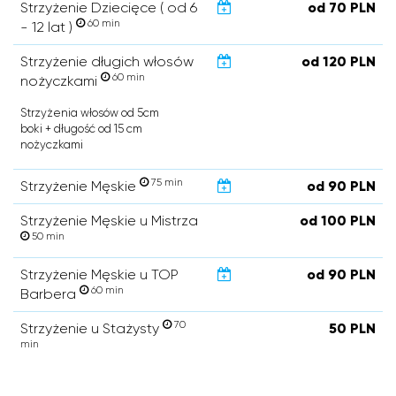
Strzyżenie Dziecięce ( od 6
od 70 PLN
60 min
- 12 lat )
Strzyżenie długich włosów
od 120 PLN
60 min
nożyczkami
Strzyżenia włosów od 5cm
boki + długość od 15 cm
nożyczkami
75 min
Strzyżenie Męskie
od 90 PLN
Strzyżenie Męskie u Mistrza
od 100 PLN
50 min
Strzyżenie Męskie u TOP
od 90 PLN
60 min
Barbera
70
Strzyżenie u Stażysty
50 PLN
min