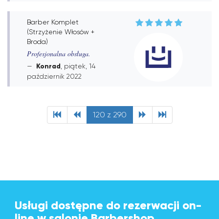
Barber Komplet
(Strzyżenie Włosów +
Broda)
Profesjonalna obsługa.
Konrad
, piątek, 14
październik 2022
120 z 290
Usługi dostępne do rezerwacji on-
line w salonie Barbershop