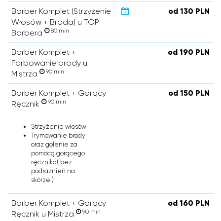
Barber Komplet (Strzyżenie
od 130 PLN
Włosów + Broda) u TOP
80 min
Barbera
Barber Komplet +
od 190 PLN
Farbowanie brody u
90 min
Mistrza
Barber Komplet + Gorący
od 150 PLN
90 min
Ręcznik
Strzyżenie włosów
Trymowanie brody
oraz golenie za
pomocą gorącego
ręcznika( bez
podrażnień na
skórze )
Barber Komplet + Gorący
od 160 PLN
90 min
Ręcznik u Mistrza