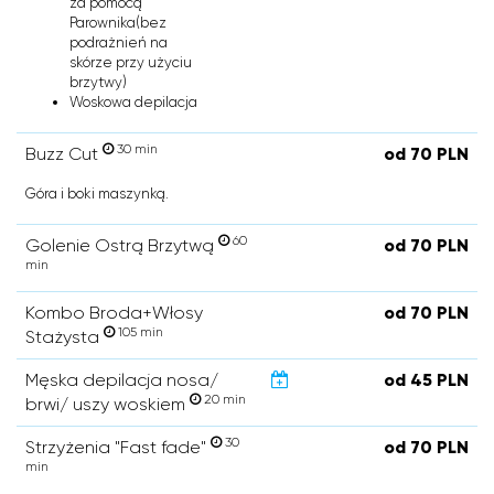
za pomocą
Parownika(bez
podrażnień na
skórze przy użyciu
brzytwy)
Woskowa depilacja
30 min
Buzz Cut
od 70 PLN
Góra i boki maszynką.
60
Golenie Ostrą Brzytwą
od 70 PLN
min
Kombo Broda+Włosy
od 70 PLN
105 min
Stażysta
Męska depilacja nosa/
od 45 PLN
20 min
brwi/ uszy woskiem
30
Strzyżenia "Fast fade"
od 70 PLN
min