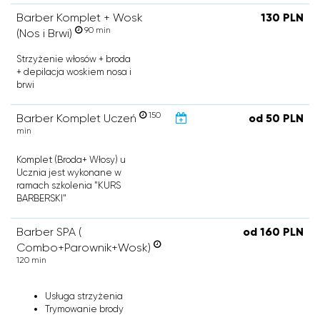
Barber Komplet + Wosk
130 PLN
90 min
(Nos i Brwi)
Strzyżenie włosów + broda
+ depilacja woskiem nosa i
brwi
150
Barber Komplet Uczeń
od 50 PLN
min
Komplet (Broda+ Włosy) u
Ucznia jest wykonane w
ramach szkolenia "KURS
BARBERSKI"
Barber SPA (
od 160 PLN
Combo+Parownik+Wosk)
120 min
Usługa strzyżenia
Trymowanie brody