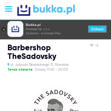
Bukka.pl
Zobacz
Asistapp Sp. z o.o.
Za darmo - w Google Play
Barbershop
TheSadovsky
ul. Juliusza Słowackiego 12, Rzeszów
Teraz otwarte
Dzisiaj: 9:00 - 20:00