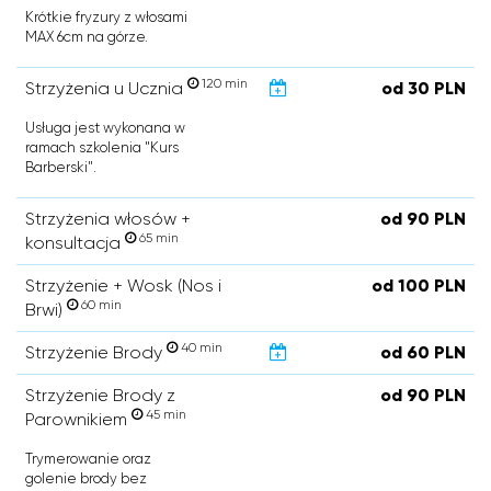
Krótkie fryzury z włosami
MAX 6cm na górze.
120 min
Strzyżenia u Ucznia
od 30 PLN
Usługa jest wykonana w
ramach szkolenia "Kurs
Barberski".
Strzyżenia włosów +
od 90 PLN
65 min
konsultacja
Strzyżenie + Wosk (Nos i
od 100 PLN
60 min
Brwi)
40 min
Strzyżenie Brody
od 60 PLN
Strzyżenie Brody z
od 90 PLN
45 min
Parownikiem
Trymerowanie oraz
golenie brody bez