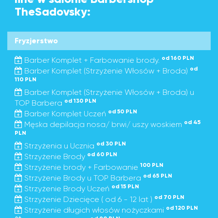
TheSadovsky:
Fryzjerstwo
od 160 PLN
Barber Komplet + Farbowanie brody.
od
Barber Komplet (Strzyżenie Włosów + Broda)
110 PLN
Barber Komplet (Strzyżenie Włosów + Broda) u
od 130 PLN
TOP Barbera
od 50 PLN
Barber Komplet Uczeń
od 45
Męska depilacja nosa/ brwi/ uszy woskiem
PLN
od 30 PLN
Strzyżenia u Ucznia
od 60 PLN
Strzyżenie Brody
100 PLN
Strzyżenie brody + Farbowanie
od 65 PLN
Strzyżenie Brody u TOP Barbera
od 15 PLN
Strzyżenie Brody Uczeń
od 70 PLN
Strzyżenie Dziecięce ( od 6 - 12 lat )
od 120 PLN
Strzyżenie długich włosów nożyczkami