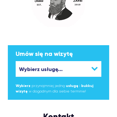
Umów się na wizytę
Wybierz
przynajmniej jedną
usługę
i
bukkuj
wizytę
w dogodnym dla siebie terminie!
Kontakt