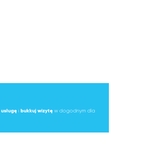
ą
usługę
i
bukkuj wizytę
w dogodnym dla