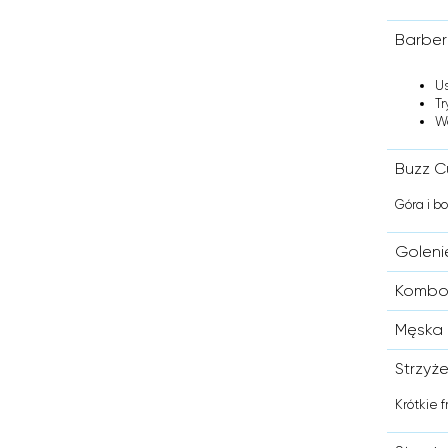
Barber
U
Tr
W
Buzz C
Góra i b
Goleni
Kombo
Męska 
Strzyż
Krótkie 