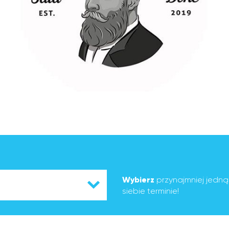
Wybierz
przynajmniej jedn
siebie terminie!