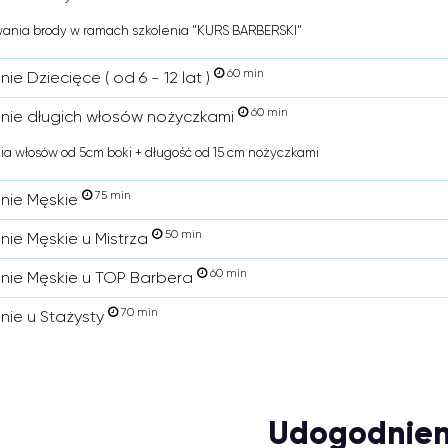
ania brody w ramach szkolenia "KURS BARBERSKI"
60 min
nie Dziecięce ( od 6 - 12 lat )
60 min
enie długich włosów nożyczkami
ia włosów od 5cm boki + długość od 15 cm nożyczkami
75 min
enie Męskie
50 min
enie Męskie u Mistrza
60 min
enie Męskie u TOP Barbera
70 min
enie u Stażysty
Udogodnien