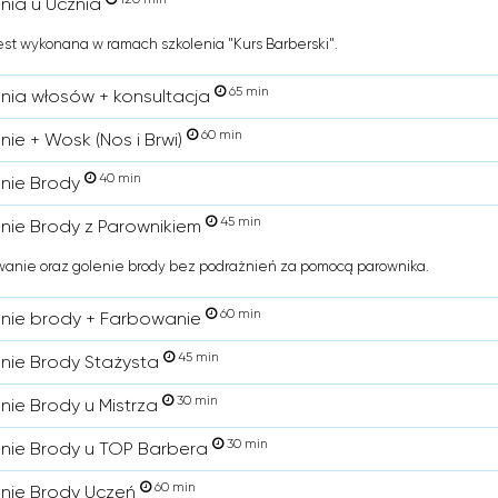
enia u Ucznia
est wykonana w ramach szkolenia "Kurs Barberski".
65 min
enia włosów + konsultacja
60 min
nie + Wosk (Nos i Brwi)
40 min
enie Brody
45 min
enie Brody z Parownikiem
anie oraz golenie brody bez podrażnień za pomocą parownika.
60 min
enie brody + Farbowanie
45 min
enie Brody Stażysta
30 min
enie Brody u Mistrza
30 min
enie Brody u TOP Barbera
60 min
enie Brody Uczeń