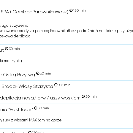
120 min
 SPA ( Combo+Parownik+Wosk)
sługa strzyżenia
ymowanie brody za pomocą Parownika(bez podrażnień na skórze przy użyc
oskowa depilacja
30 min
ut
oki maszynką.
60 min
e Ostrą Brzytwą
105 min
 Broda+Włosy Stażysta
20 min
depilacja nosa/ brwi/ uszy woskiem
30 min
enia "Fast fade"
fryzury z włosami MAX 6cm na górze.
120 min