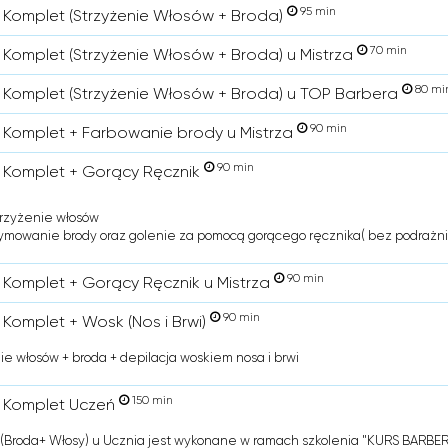
95 min
 Komplet (Strzyżenie Włosów + Broda)
70 min
 Komplet (Strzyżenie Włosów + Broda) u Mistrza
80 mi
 Komplet (Strzyżenie Włosów + Broda) u TOP Barbera
90 min
 Komplet + Farbowanie brody u Mistrza
90 min
 Komplet + Gorący Ręcznik
trzyżenie włosów
ymowanie brody oraz golenie za pomocą gorącego ręcznika( bez podrażni
90 min
 Komplet + Gorący Ręcznik u Mistrza
90 min
 Komplet + Wosk (Nos i Brwi)
ie włosów + broda + depilacja woskiem nosa i brwi
150 min
 Komplet Uczeń
(Broda+ Włosy) u Ucznia jest wykonane w ramach szkolenia "KURS BARBER