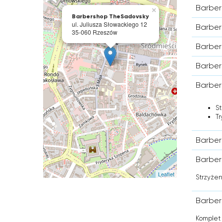
Barber
×
Barbershop TheSadovsky
ul. Juliusza Słowackiego 12
Barber
35-060 Rzeszów
Barber
Barber
Barber
S
Tr
Barber
Barber
Leaflet
Strzyżen
Barber
Komplet 