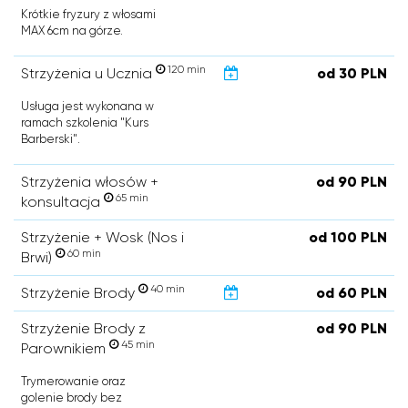
Krótkie fryzury z włosami
MAX 6cm na górze.
120 min
Strzyżenia u Ucznia
od 30 PLN
Usługa jest wykonana w
ramach szkolenia "Kurs
Barberski".
Strzyżenia włosów +
od 90 PLN
65 min
konsultacja
Strzyżenie + Wosk (Nos i
od 100 PLN
60 min
Brwi)
40 min
Strzyżenie Brody
od 60 PLN
Strzyżenie Brody z
od 90 PLN
45 min
Parownikiem
Trymerowanie oraz
golenie brody bez