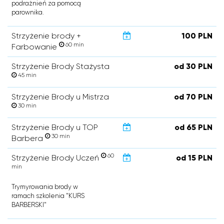
podrażnień za pomocą
parownika.
Strzyżenie brody +
100 PLN
60 min
Farbowanie
Strzyżenie Brody Stażysta
od 30 PLN
45 min
Strzyżenie Brody u Mistrza
od 70 PLN
30 min
Strzyżenie Brody u TOP
od 65 PLN
30 min
Barbera
60
Strzyżenie Brody Uczeń
od 15 PLN
min
Trymyrowania brody w
ramach szkolenia "KURS
BARBERSKI"