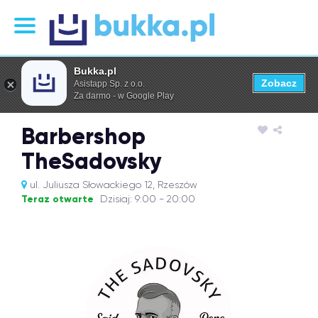
Bukka.pl
Zobacz
Asistapp Sp. z o.o.
Za darmo - w Google Play
Barbershop
TheSadovsky
ul. Juliusza Słowackiego 12, Rzeszów
Teraz otwarte
Dzisiaj: 9:00 - 20:00