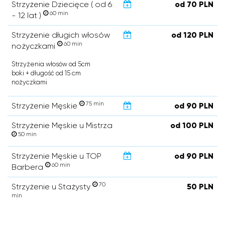
Strzyżenie Dziecięce ( od 6
od 70 PLN
60 min
- 12 lat )
Strzyżenie długich włosów
od 120 PLN
60 min
nożyczkami
Strzyżenia włosów od 5cm
boki + długość od 15 cm
nożyczkami
75 min
Strzyżenie Męskie
od 90 PLN
Strzyżenie Męskie u Mistrza
od 100 PLN
50 min
Strzyżenie Męskie u TOP
od 90 PLN
60 min
Barbera
70
Strzyżenie u Stażysty
50 PLN
min