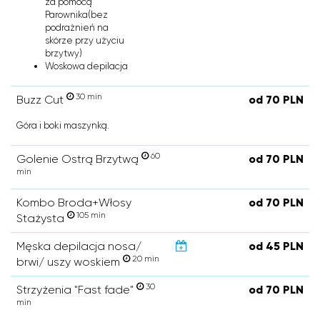
za pomocą
Parownika(bez
podrażnień na
skórze przy użyciu
brzytwy)
Woskowa depilacja
30 min
Buzz Cut
od 70 PLN
Góra i boki maszynką.
60
Golenie Ostrą Brzytwą
od 70 PLN
min
Kombo Broda+Włosy
od 70 PLN
105 min
Stażysta
Męska depilacja nosa/
od 45 PLN
20 min
brwi/ uszy woskiem
30
Strzyżenia "Fast fade"
od 70 PLN
min