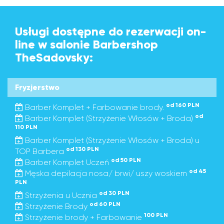
Usługi dostępne do rezerwacji on-
line w salonie Barbershop
TheSadovsky:
Fryzjerstwo
od 160 PLN
Barber Komplet + Farbowanie brody.
od
Barber Komplet (Strzyżenie Włosów + Broda)
110 PLN
Barber Komplet (Strzyżenie Włosów + Broda) u
od 130 PLN
TOP Barbera
od 50 PLN
Barber Komplet Uczeń
od 45
Męska depilacja nosa/ brwi/ uszy woskiem
PLN
od 30 PLN
Strzyżenia u Ucznia
od 60 PLN
Strzyżenie Brody
100 PLN
Strzyżenie brody + Farbowanie