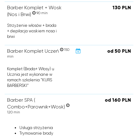
Barber Komplet + Wosk
130 PLN
90 min
(Nos i Brwi)
Strzyżenie włosów + broda
+ depilacja woskiem nosa i
brwi
150
Barber Komplet Uczeń
od 50 PLN
min
Komplet (Broda+ Włosy) u
Ucznia jest wykonane w
ramach szkolenia "KURS
BARBERSKI"
Barber SPA (
od 160 PLN
Combo+Parownik+Wosk)
120 min
Usługa strzyżenia
Trymowanie brody