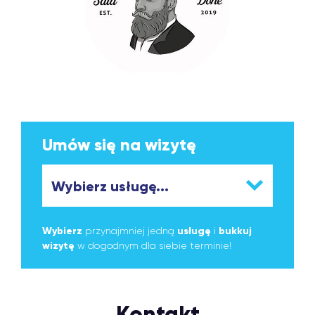
Umów się na wizytę
Wybierz
przynajmniej jedną
usługę
i
bukkuj
wizytę
w dogodnym dla siebie terminie!
Kontakt