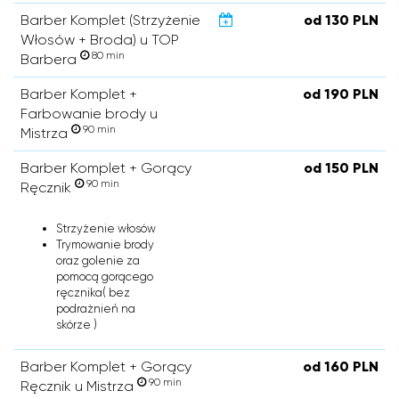
Barber Komplet (Strzyżenie
od 130 PLN
Włosów + Broda) u TOP
80 min
Barbera
Barber Komplet +
od 190 PLN
Farbowanie brody u
90 min
Mistrza
Barber Komplet + Gorący
od 150 PLN
90 min
Ręcznik
Strzyżenie włosów
Trymowanie brody
oraz golenie za
pomocą gorącego
ręcznika( bez
podrażnień na
skórze )
Barber Komplet + Gorący
od 160 PLN
90 min
Ręcznik u Mistrza