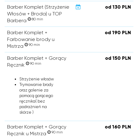
Barber Komplet (Strzyżenie
od 130 PLN
Włosów + Broda) u TOP
80 min
Barbera
Barber Komplet +
od 190 PLN
Farbowanie brody u
90 min
Mistrza
Barber Komplet + Gorący
od 150 PLN
90 min
Ręcznik
Strzyżenie włosów
Trymowanie brody
oraz golenie za
pomocą gorącego
ręcznika( bez
podrażnień na
skórze )
Barber Komplet + Gorący
od 160 PLN
90 min
Ręcznik u Mistrza