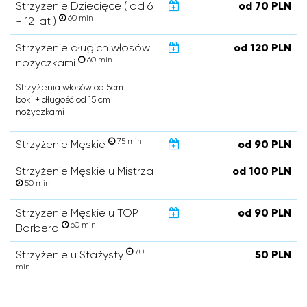
Strzyżenie Dziecięce ( od 6
od 70 PLN
60 min
- 12 lat )
Strzyżenie długich włosów
od 120 PLN
60 min
nożyczkami
Strzyżenia włosów od 5cm
boki + długość od 15 cm
nożyczkami
75 min
Strzyżenie Męskie
od 90 PLN
Strzyżenie Męskie u Mistrza
od 100 PLN
50 min
Strzyżenie Męskie u TOP
od 90 PLN
60 min
Barbera
70
Strzyżenie u Stażysty
50 PLN
min