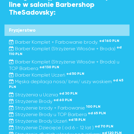
line w salonie Barbershop
TheSadovsky:
Fryzjerstwo
od 160 PLN
Barber Komplet + Farbowanie brody.
od
Barber Komplet (Strzyżenie Włosów + Broda)
110 PLN
Barber Komplet (Strzyżenie Włosów + Broda) u
od 130 PLN
TOP Barbera
od 50 PLN
Barber Komplet Uczeń
od 45
Męska depilacja nosa/ brwi/ uszy woskiem
PLN
od 30 PLN
Strzyżenia u Ucznia
od 60 PLN
Strzyżenie Brody
100 PLN
Strzyżenie brody + Farbowanie
od 65 PLN
Strzyżenie Brody u TOP Barbera
od 15 PLN
Strzyżenie Brody Uczeń
od 70 PLN
Strzyżenie Dziecięce ( od 6 - 12 lat )
od 120 PLN