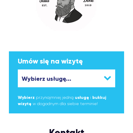
Umów się na wizytę
Wybierz
przynajmniej jedną
usługę
i
bukkuj
wizytę
w dogodnym dla siebie terminie!
Kontakt