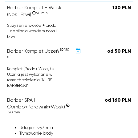
Barber Komplet + Wosk
130 PLN
90 min
(Nos i Brwi)
Strzyżenie włosów + broda
+ depilacja woskiem nosa i
brwi
150
Barber Komplet Uczeń
od 50 PLN
min
Komplet (Broda+ Włosy) u
Ucznia jest wykonane w
ramach szkolenia "KURS
BARBERSKI"
Barber SPA (
od 160 PLN
Combo+Parownik+Wosk)
120 min
Usługa strzyżenia
Trymowanie brody