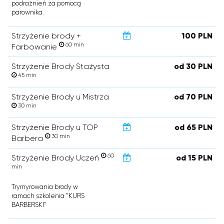
podrażnień za pomocą
parownika.
Strzyżenie brody +
100 PLN
60 min
Farbowanie
Strzyżenie Brody Stażysta
od 30 PLN
45 min
Strzyżenie Brody u Mistrza
od 70 PLN
30 min
Strzyżenie Brody u TOP
od 65 PLN
30 min
Barbera
60
Strzyżenie Brody Uczeń
od 15 PLN
min
Trymyrowania brody w
ramach szkolenia "KURS
BARBERSKI"