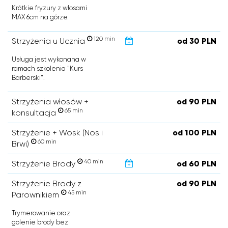
Krótkie fryzury z włosami
MAX 6cm na górze.
120 min
Strzyżenia u Ucznia
od 30 PLN
Usługa jest wykonana w
ramach szkolenia "Kurs
Barberski".
Strzyżenia włosów +
od 90 PLN
65 min
konsultacja
Strzyżenie + Wosk (Nos i
od 100 PLN
60 min
Brwi)
40 min
Strzyżenie Brody
od 60 PLN
Strzyżenie Brody z
od 90 PLN
45 min
Parownikiem
Trymerowanie oraz
golenie brody bez