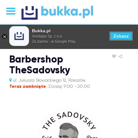
Bukka.pl
Zobacz
Asistapp Sp. z o.o.
Za darmo - w Google Play
Barbershop
TheSadovsky
ul. Juliusza Słowackiego 12, Rzeszów
Teraz zamknięte
Dzisiaj: 9:00 - 20:00