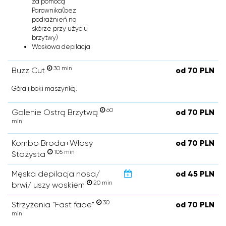
za pomocą
Parownika(bez
podrażnień na
skórze przy użyciu
brzytwy)
Woskowa depilacja
30 min
Buzz Cut
od 70 PLN
Góra i boki maszynką.
60
Golenie Ostrą Brzytwą
od 70 PLN
min
Kombo Broda+Włosy
od 70 PLN
105 min
Stażysta
Męska depilacja nosa/
od 45 PLN
20 min
brwi/ uszy woskiem
30
Strzyżenia "Fast fade"
od 70 PLN
min