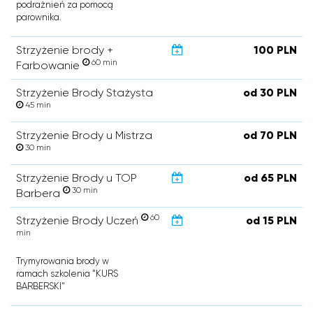
podrażnień za pomocą
parownika.
Strzyżenie brody +
100 PLN
60 min
Farbowanie
Strzyżenie Brody Stażysta
od 30 PLN
45 min
Strzyżenie Brody u Mistrza
od 70 PLN
30 min
Strzyżenie Brody u TOP
od 65 PLN
30 min
Barbera
60
Strzyżenie Brody Uczeń
od 15 PLN
min
Trymyrowania brody w
ramach szkolenia "KURS
BARBERSKI"