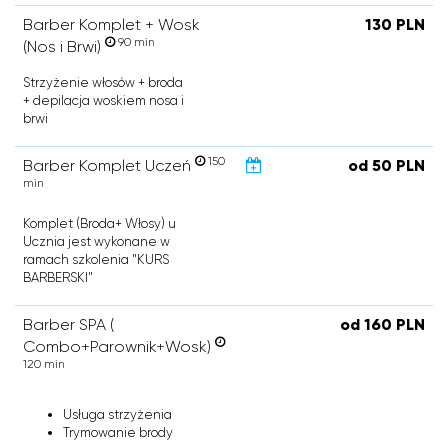
Barber Komplet + Wosk
130 PLN
90 min
(Nos i Brwi)
Strzyżenie włosów + broda
+ depilacja woskiem nosa i
brwi
150
Barber Komplet Uczeń
od 50 PLN
min
Komplet (Broda+ Włosy) u
Ucznia jest wykonane w
ramach szkolenia "KURS
BARBERSKI"
Barber SPA (
od 160 PLN
Combo+Parownik+Wosk)
120 min
Usługa strzyżenia
Trymowanie brody