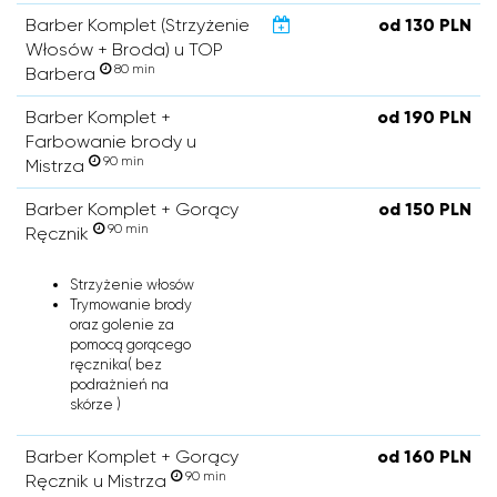
Barber Komplet (Strzyżenie
od 130 PLN
Włosów + Broda) u TOP
80 min
Barbera
Barber Komplet +
od 190 PLN
Farbowanie brody u
90 min
Mistrza
Barber Komplet + Gorący
od 150 PLN
90 min
Ręcznik
Strzyżenie włosów
Trymowanie brody
oraz golenie za
pomocą gorącego
ręcznika( bez
podrażnień na
skórze )
Barber Komplet + Gorący
od 160 PLN
90 min
Ręcznik u Mistrza