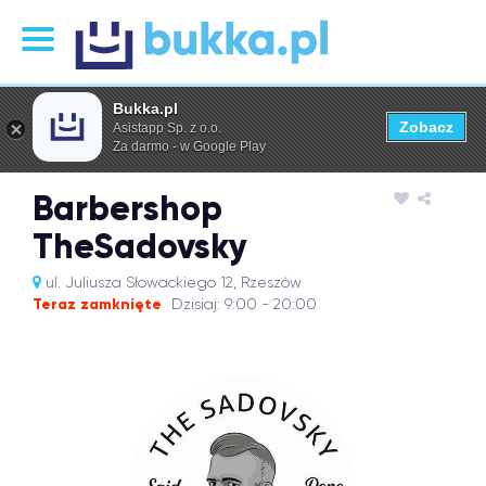
Bukka.pl
Zobacz
Asistapp Sp. z o.o.
Za darmo - w Google Play
Barbershop
TheSadovsky
ul. Juliusza Słowackiego 12, Rzeszów
Teraz zamknięte
Dzisiaj: 9:00 - 20:00