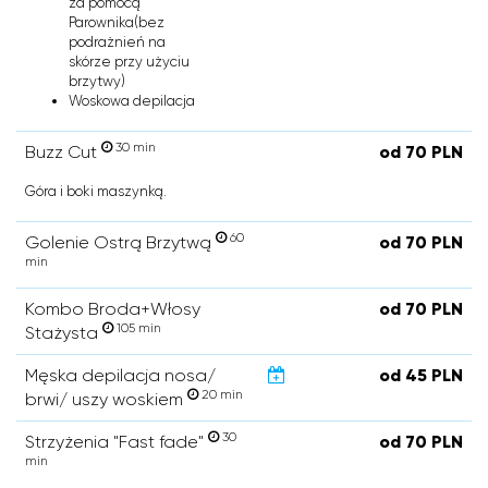
za pomocą
Parownika(bez
podrażnień na
skórze przy użyciu
brzytwy)
Woskowa depilacja
30 min
Buzz Cut
od 70 PLN
Góra i boki maszynką.
60
Golenie Ostrą Brzytwą
od 70 PLN
min
Kombo Broda+Włosy
od 70 PLN
105 min
Stażysta
Męska depilacja nosa/
od 45 PLN
20 min
brwi/ uszy woskiem
30
Strzyżenia "Fast fade"
od 70 PLN
min