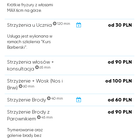
Krótkie fryzury z włosami
MAX 6cm na górze.
120 min
Strzyżenia u Ucznia
od 30 PLN
Usługa jest wykonana w
ramach szkolenia "Kurs
Barberski".
Strzyżenia włosów +
od 90 PLN
65 min
konsultacja
Strzyżenie + Wosk (Nos i
od 100 PLN
60 min
Brwi)
40 min
Strzyżenie Brody
od 60 PLN
Strzyżenie Brody z
od 90 PLN
45 min
Parownikiem
Trymerowanie oraz
golenie brody bez