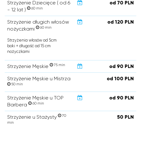
Strzyżenie Dziecięce ( od 6
od 70 PLN
60 min
- 12 lat )
Strzyżenie długich włosów
od 120 PLN
60 min
nożyczkami
Strzyżenia włosów od 5cm
boki + długość od 15 cm
nożyczkami
75 min
Strzyżenie Męskie
od 90 PLN
Strzyżenie Męskie u Mistrza
od 100 PLN
50 min
Strzyżenie Męskie u TOP
od 90 PLN
60 min
Barbera
70
Strzyżenie u Stażysty
50 PLN
min