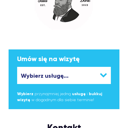
Umów się na wizytę
Wybierz
przynajmniej jedną
usługę
i
bukkuj
wizytę
w dogodnym dla siebie terminie!
Kontakt