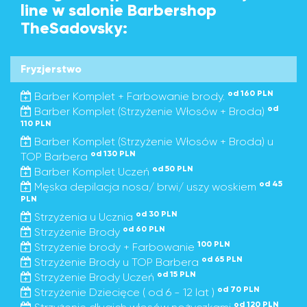
line w salonie Barbershop
TheSadovsky:
Fryzjerstwo
od 160 PLN
Barber Komplet + Farbowanie brody.
od
Barber Komplet (Strzyżenie Włosów + Broda)
110 PLN
Barber Komplet (Strzyżenie Włosów + Broda) u
od 130 PLN
TOP Barbera
od 50 PLN
Barber Komplet Uczeń
od 45
Męska depilacja nosa/ brwi/ uszy woskiem
PLN
od 30 PLN
Strzyżenia u Ucznia
od 60 PLN
Strzyżenie Brody
100 PLN
Strzyżenie brody + Farbowanie
od 65 PLN
Strzyżenie Brody u TOP Barbera
od 15 PLN
Strzyżenie Brody Uczeń
od 70 PLN
Strzyżenie Dziecięce ( od 6 - 12 lat )
od 120 PLN