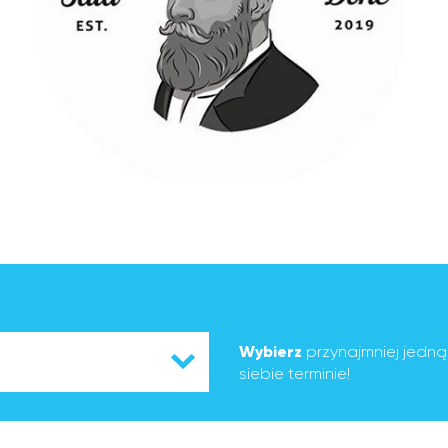
Wybierz
przynajmniej jedn
siebie terminie!