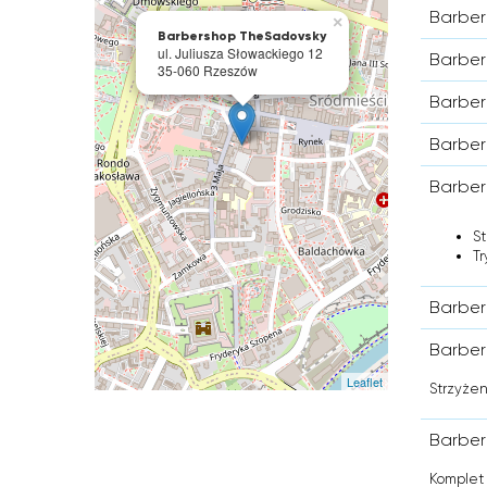
Barber
×
Barbershop TheSadovsky
ul. Juliusza Słowackiego 12
Barber
35-060 Rzeszów
Barber
Barber
Barber
S
Tr
Barber
Barber
Leaflet
Strzyżen
Barber
Komplet 