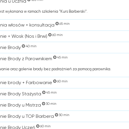
enia u Ucznia
est wykonana w ramach szkolenia "Kurs Barberski".
65 min
enia włosów + konsultacja
60 min
nie + Wosk (Nos i Brwi)
40 min
enie Brody
45 min
enie Brody z Parownikiem
anie oraz golenie brody bez podrażnień za pomocą parownika.
60 min
enie brody + Farbowanie
45 min
enie Brody Stażysta
30 min
enie Brody u Mistrza
30 min
enie Brody u TOP Barbera
60 min
enie Brody Uczeń