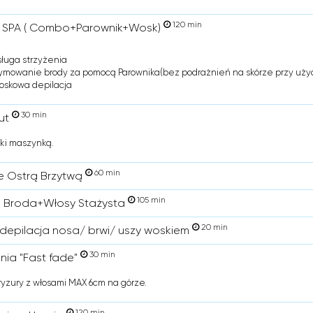
120 min
 SPA ( Combo+Parownik+Wosk)
sługa strzyżenia
ymowanie brody za pomocą Parownika(bez podrażnień na skórze przy użyc
oskowa depilacja
30 min
ut
oki maszynką.
60 min
e Ostrą Brzytwą
105 min
 Broda+Włosy Stażysta
20 min
depilacja nosa/ brwi/ uszy woskiem
30 min
enia "Fast fade"
fryzury z włosami MAX 6cm na górze.
120 min