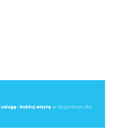
ą
usługę
i
bukkuj wizytę
w dogodnym dla