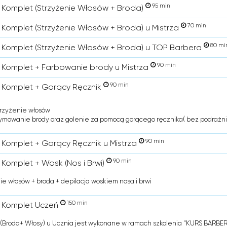
95 min
 Komplet (Strzyżenie Włosów + Broda)
70 min
 Komplet (Strzyżenie Włosów + Broda) u Mistrza
80 mi
 Komplet (Strzyżenie Włosów + Broda) u TOP Barbera
90 min
 Komplet + Farbowanie brody u Mistrza
90 min
 Komplet + Gorący Ręcznik
trzyżenie włosów
ymowanie brody oraz golenie za pomocą gorącego ręcznika( bez podrażni
90 min
 Komplet + Gorący Ręcznik u Mistrza
90 min
 Komplet + Wosk (Nos i Brwi)
ie włosów + broda + depilacja woskiem nosa i brwi
150 min
 Komplet Uczeń
(Broda+ Włosy) u Ucznia jest wykonane w ramach szkolenia "KURS BARBER