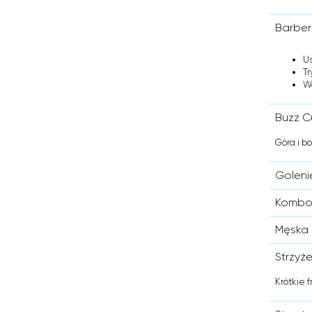
Barber
U
Tr
W
Buzz C
Góra i b
Goleni
Kombo
Męska 
Strzyż
Krótkie 