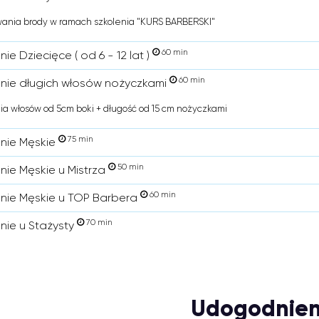
ania brody w ramach szkolenia "KURS BARBERSKI"
60 min
nie Dziecięce ( od 6 - 12 lat )
60 min
enie długich włosów nożyczkami
ia włosów od 5cm boki + długość od 15 cm nożyczkami
75 min
enie Męskie
50 min
enie Męskie u Mistrza
60 min
enie Męskie u TOP Barbera
70 min
enie u Stażysty
Udogodnien