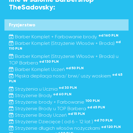
TheSadovsky:
Fryzjerstwo
od 160 PLN
Barber Komplet + Farbowanie brody.
od
Barber Komplet (Strzyżenie Włosów + Broda)
110 PLN
Barber Komplet (Strzyżenie Włosów + Broda) u
od 130 PLN
TOP Barbera
od 50 PLN
Barber Komplet Uczeń
od 45
Męska depilacja nosa/ brwi/ uszy woskiem
PLN
od 30 PLN
Strzyżenia u Ucznia
od 60 PLN
Strzyżenie Brody
100 PLN
Strzyżenie brody + Farbowanie
od 65 PLN
Strzyżenie Brody u TOP Barbera
od 15 PLN
Strzyżenie Brody Uczeń
od 70 PLN
Strzyżenie Dziecięce ( od 6 - 12 lat )
od 120 PLN
Strzyżenie długich włosów nożyczkami