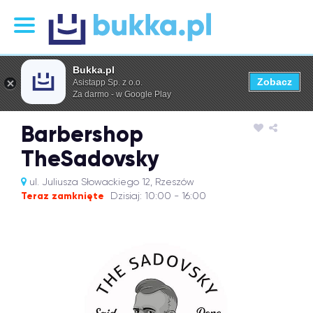
Bukka.pl
Zobacz
Asistapp Sp. z o.o.
Za darmo - w Google Play
Barbershop
TheSadovsky
ul. Juliusza Słowackiego 12, Rzeszów
Teraz zamknięte
Dzisiaj: 10:00 - 16:00