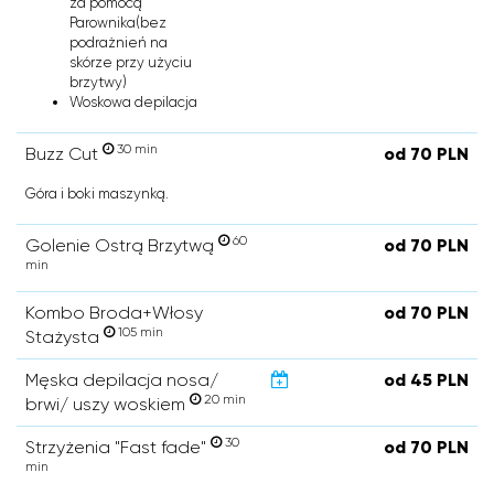
za pomocą
Parownika(bez
podrażnień na
skórze przy użyciu
brzytwy)
Woskowa depilacja
30 min
Buzz Cut
od 70 PLN
Góra i boki maszynką.
60
Golenie Ostrą Brzytwą
od 70 PLN
min
Kombo Broda+Włosy
od 70 PLN
105 min
Stażysta
Męska depilacja nosa/
od 45 PLN
20 min
brwi/ uszy woskiem
30
Strzyżenia "Fast fade"
od 70 PLN
min