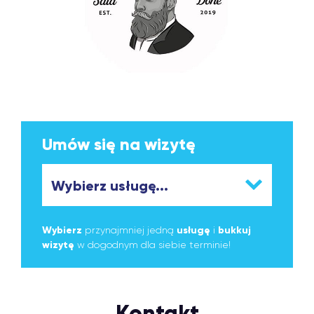
Umów się na wizytę
Wybierz
przynajmniej jedną
usługę
i
bukkuj
wizytę
w dogodnym dla siebie terminie!
Kontakt