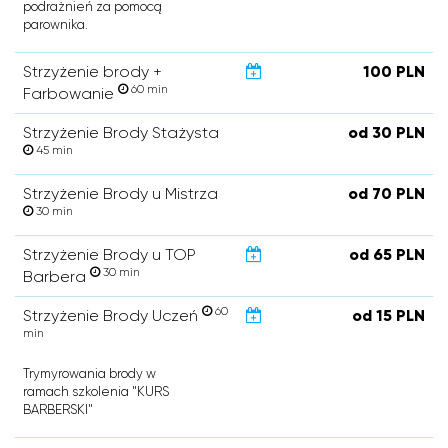
podrażnień za pomocą
parownika.
Strzyżenie brody +
100 PLN
60 min
Farbowanie
Strzyżenie Brody Stażysta
od 30 PLN
45 min
Strzyżenie Brody u Mistrza
od 70 PLN
30 min
Strzyżenie Brody u TOP
od 65 PLN
30 min
Barbera
60
Strzyżenie Brody Uczeń
od 15 PLN
min
Trymyrowania brody w
ramach szkolenia "KURS
BARBERSKI"