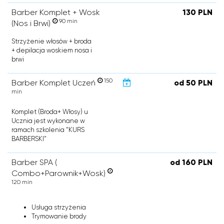
Barber Komplet + Wosk
130 PLN
90 min
(Nos i Brwi)
Strzyżenie włosów + broda
+ depilacja woskiem nosa i
brwi
150
Barber Komplet Uczeń
od 50 PLN
min
Komplet (Broda+ Włosy) u
Ucznia jest wykonane w
ramach szkolenia "KURS
BARBERSKI"
Barber SPA (
od 160 PLN
Combo+Parownik+Wosk)
120 min
Usługa strzyżenia
Trymowanie brody