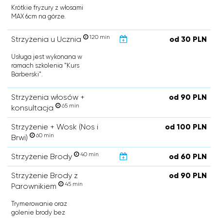
Krótkie fryzury z włosami
MAX 6cm na górze.
120 min
Strzyżenia u Ucznia
od 30 PLN
Usługa jest wykonana w
ramach szkolenia "Kurs
Barberski".
Strzyżenia włosów +
od 90 PLN
65 min
konsultacja
Strzyżenie + Wosk (Nos i
od 100 PLN
60 min
Brwi)
40 min
Strzyżenie Brody
od 60 PLN
Strzyżenie Brody z
od 90 PLN
45 min
Parownikiem
Trymerowanie oraz
golenie brody bez