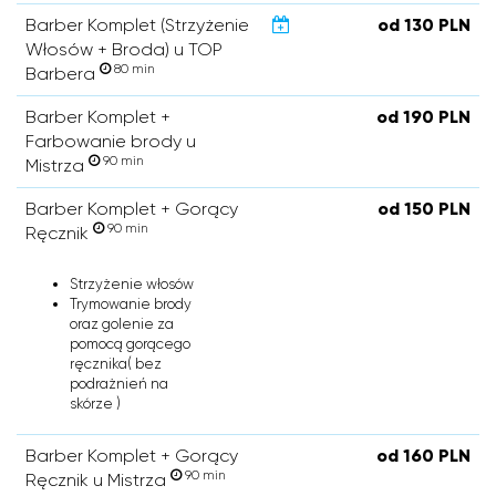
Barber Komplet (Strzyżenie
od 130 PLN
Włosów + Broda) u TOP
80 min
Barbera
Barber Komplet +
od 190 PLN
Farbowanie brody u
90 min
Mistrza
Barber Komplet + Gorący
od 150 PLN
90 min
Ręcznik
Strzyżenie włosów
Trymowanie brody
oraz golenie za
pomocą gorącego
ręcznika( bez
podrażnień na
skórze )
Barber Komplet + Gorący
od 160 PLN
90 min
Ręcznik u Mistrza