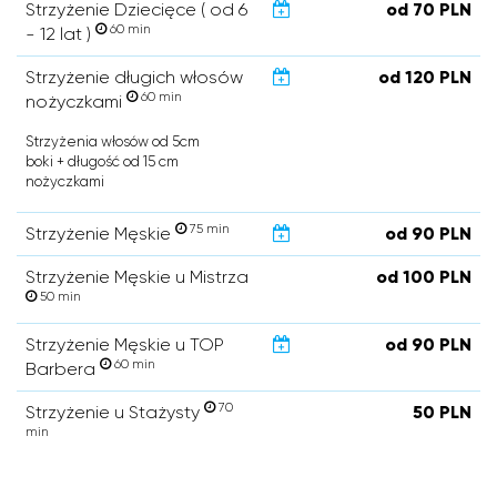
Strzyżenie Dziecięce ( od 6
od 70 PLN
60 min
- 12 lat )
Strzyżenie długich włosów
od 120 PLN
60 min
nożyczkami
Strzyżenia włosów od 5cm
boki + długość od 15 cm
nożyczkami
75 min
Strzyżenie Męskie
od 90 PLN
Strzyżenie Męskie u Mistrza
od 100 PLN
50 min
Strzyżenie Męskie u TOP
od 90 PLN
60 min
Barbera
70
Strzyżenie u Stażysty
50 PLN
min