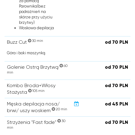
za pomocą
Parownika(bez
podrażnień na
skórze przy użyciu
brzytwy)
Woskowa depilacja
30 min
Buzz Cut
od 70 PLN
Góra i boki maszynką.
60
Golenie Ostrą Brzytwą
od 70 PLN
min
Kombo Broda+Włosy
od 70 PLN
105 min
Stażysta
Męska depilacja nosa/
od 45 PLN
20 min
brwi/ uszy woskiem
30
Strzyżenia "Fast fade"
od 70 PLN
min