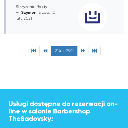
Strzyżenie Brody
Szymon
, środa, 10
luty 2021
214 z 290
Usługi dostępne do rezerwacji on-
line w salonie Barbershop
TheSadovsky: