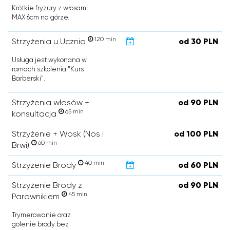
Krótkie fryzury z włosami
MAX 6cm na górze.
120 min
Strzyżenia u Ucznia
od 30 PLN
Usługa jest wykonana w
ramach szkolenia "Kurs
Barberski".
Strzyżenia włosów +
od 90 PLN
65 min
konsultacja
Strzyżenie + Wosk (Nos i
od 100 PLN
60 min
Brwi)
40 min
Strzyżenie Brody
od 60 PLN
Strzyżenie Brody z
od 90 PLN
45 min
Parownikiem
Trymerowanie oraz
golenie brody bez