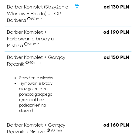
Barber Komplet (Strzyżenie
od 130 PLN
Włosów + Broda) u TOP
80 min
Barbera
Barber Komplet +
od 190 PLN
Farbowanie brody u
90 min
Mistrza
Barber Komplet + Gorący
od 150 PLN
90 min
Ręcznik
Strzyżenie włosów
Trymowanie brody
oraz golenie za
pomocą gorącego
ręcznika( bez
podrażnień na
skórze )
Barber Komplet + Gorący
od 160 PLN
90 min
Ręcznik u Mistrza