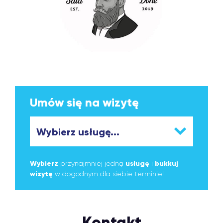
Umów się na wizytę
Wybierz
przynajmniej jedną
usługę
i
bukkuj
wizytę
w dogodnym dla siebie terminie!
Kontakt