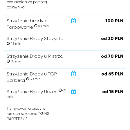
podrażnień za pomocą
parownika.
Strzyżenie brody +
100 PLN
60 min
Farbowanie
Strzyżenie Brody Stażysta
od 30 PLN
45 min
Strzyżenie Brody u Mistrza
od 70 PLN
30 min
Strzyżenie Brody u TOP
od 65 PLN
30 min
Barbera
60
Strzyżenie Brody Uczeń
od 15 PLN
min
Trymyrowania brody w
ramach szkolenia "KURS
BARBERSKI"