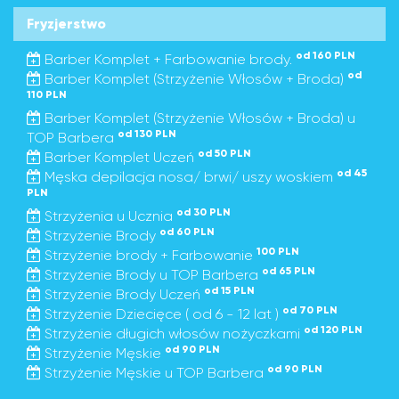
Fryzjerstwo
od 160 PLN
Barber Komplet + Farbowanie brody.
od
Barber Komplet (Strzyżenie Włosów + Broda)
110 PLN
Barber Komplet (Strzyżenie Włosów + Broda) u
od 130 PLN
TOP Barbera
od 50 PLN
Barber Komplet Uczeń
od 45
Męska depilacja nosa/ brwi/ uszy woskiem
PLN
od 30 PLN
Strzyżenia u Ucznia
od 60 PLN
Strzyżenie Brody
100 PLN
Strzyżenie brody + Farbowanie
od 65 PLN
Strzyżenie Brody u TOP Barbera
od 15 PLN
Strzyżenie Brody Uczeń
od 70 PLN
Strzyżenie Dziecięce ( od 6 - 12 lat )
od 120 PLN
Strzyżenie długich włosów nożyczkami
od 90 PLN
Strzyżenie Męskie
od 90 PLN
Strzyżenie Męskie u TOP Barbera