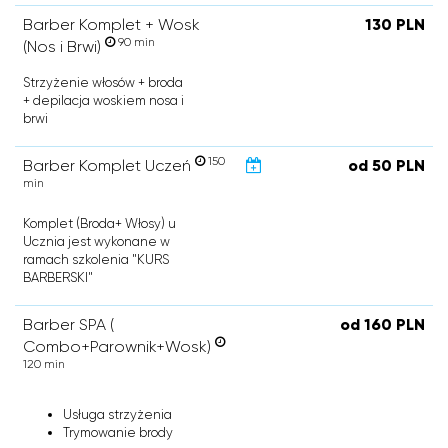
Barber Komplet + Wosk
130 PLN
90 min
(Nos i Brwi)
Strzyżenie włosów + broda
+ depilacja woskiem nosa i
brwi
150
Barber Komplet Uczeń
od 50 PLN
min
Komplet (Broda+ Włosy) u
Ucznia jest wykonane w
ramach szkolenia "KURS
BARBERSKI"
Barber SPA (
od 160 PLN
Combo+Parownik+Wosk)
120 min
Usługa strzyżenia
Trymowanie brody