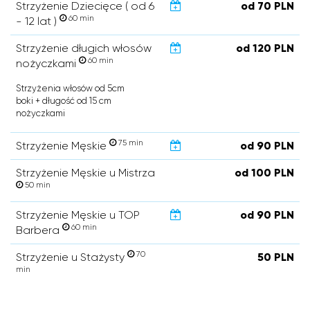
Strzyżenie Dziecięce ( od 6
od 70 PLN
60 min
- 12 lat )
Strzyżenie długich włosów
od 120 PLN
60 min
nożyczkami
Strzyżenia włosów od 5cm
boki + długość od 15 cm
nożyczkami
75 min
Strzyżenie Męskie
od 90 PLN
Strzyżenie Męskie u Mistrza
od 100 PLN
50 min
Strzyżenie Męskie u TOP
od 90 PLN
60 min
Barbera
70
Strzyżenie u Stażysty
50 PLN
min