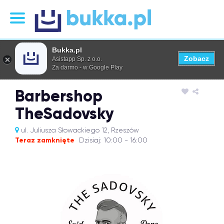
Bukka.pl
Zobacz
Asistapp Sp. z o.o.
Za darmo - w Google Play
Barbershop
TheSadovsky
ul. Juliusza Słowackiego 12, Rzeszów
Teraz zamknięte
Dzisiaj: 10:00 - 16:00