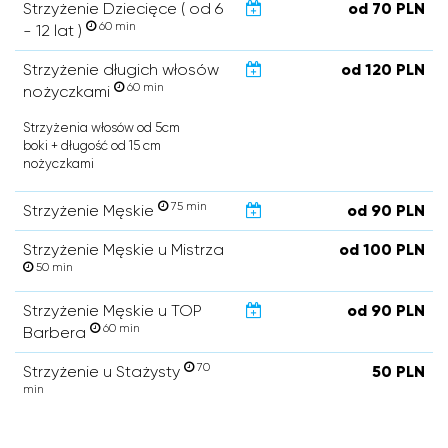
Strzyżenie Dziecięce ( od 6
od 70 PLN
60 min
- 12 lat )
Strzyżenie długich włosów
od 120 PLN
60 min
nożyczkami
Strzyżenia włosów od 5cm
boki + długość od 15 cm
nożyczkami
75 min
Strzyżenie Męskie
od 90 PLN
Strzyżenie Męskie u Mistrza
od 100 PLN
50 min
Strzyżenie Męskie u TOP
od 90 PLN
60 min
Barbera
70
Strzyżenie u Stażysty
50 PLN
min