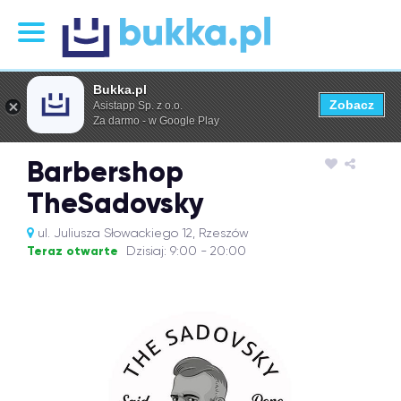
Bukka.pl
Zobacz
Asistapp Sp. z o.o.
Za darmo - w Google Play
Barbershop
TheSadovsky
ul. Juliusza Słowackiego 12, Rzeszów
Teraz otwarte
Dzisiaj: 9:00 - 20:00