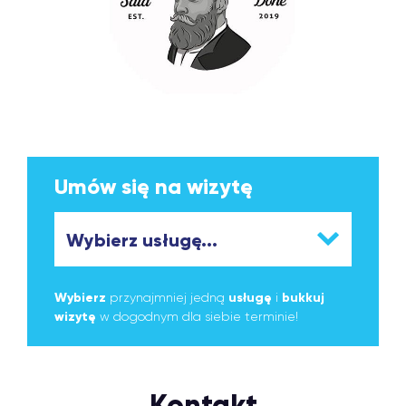
Umów się na wizytę
Wybierz
przynajmniej jedną
usługę
i
bukkuj
wizytę
w dogodnym dla siebie terminie!
Kontakt