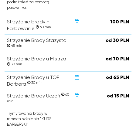
podrażnień za pomocą
parownika.
Strzyżenie brody +
100 PLN
60 min
Farbowanie
Strzyżenie Brody Stażysta
od 30 PLN
45 min
Strzyżenie Brody u Mistrza
od 70 PLN
30 min
Strzyżenie Brody u TOP
od 65 PLN
30 min
Barbera
60
Strzyżenie Brody Uczeń
od 15 PLN
min
Trymyrowania brody w
ramach szkolenia "KURS
BARBERSKI"