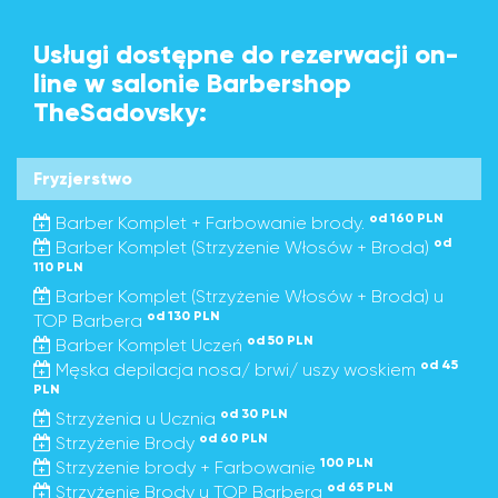
Usługi dostępne do rezerwacji on-
line w salonie Barbershop
TheSadovsky:
Fryzjerstwo
od 160 PLN
Barber Komplet + Farbowanie brody.
od
Barber Komplet (Strzyżenie Włosów + Broda)
110 PLN
Barber Komplet (Strzyżenie Włosów + Broda) u
od 130 PLN
TOP Barbera
od 50 PLN
Barber Komplet Uczeń
od 45
Męska depilacja nosa/ brwi/ uszy woskiem
PLN
od 30 PLN
Strzyżenia u Ucznia
od 60 PLN
Strzyżenie Brody
100 PLN
Strzyżenie brody + Farbowanie
od 65 PLN
Strzyżenie Brody u TOP Barbera