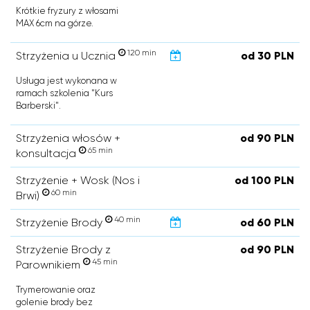
Krótkie fryzury z włosami
MAX 6cm na górze.
120 min
Strzyżenia u Ucznia
od 30 PLN
Usługa jest wykonana w
ramach szkolenia "Kurs
Barberski".
Strzyżenia włosów +
od 90 PLN
65 min
konsultacja
Strzyżenie + Wosk (Nos i
od 100 PLN
60 min
Brwi)
40 min
Strzyżenie Brody
od 60 PLN
Strzyżenie Brody z
od 90 PLN
45 min
Parownikiem
Trymerowanie oraz
golenie brody bez