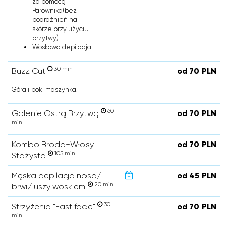
za pomocą
Parownika(bez
podrażnień na
skórze przy użyciu
brzytwy)
Woskowa depilacja
30 min
Buzz Cut
od 70 PLN
Góra i boki maszynką.
60
Golenie Ostrą Brzytwą
od 70 PLN
min
Kombo Broda+Włosy
od 70 PLN
105 min
Stażysta
Męska depilacja nosa/
od 45 PLN
20 min
brwi/ uszy woskiem
30
Strzyżenia "Fast fade"
od 70 PLN
min