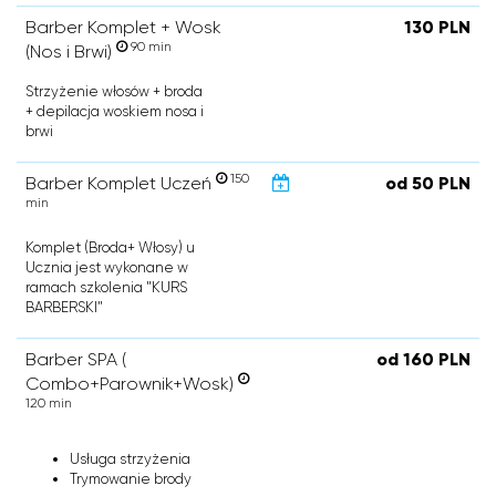
Barber Komplet + Wosk
130 PLN
90 min
(Nos i Brwi)
Strzyżenie włosów + broda
+ depilacja woskiem nosa i
brwi
150
Barber Komplet Uczeń
od 50 PLN
min
Komplet (Broda+ Włosy) u
Ucznia jest wykonane w
ramach szkolenia "KURS
BARBERSKI"
Barber SPA (
od 160 PLN
Combo+Parownik+Wosk)
120 min
Usługa strzyżenia
Trymowanie brody