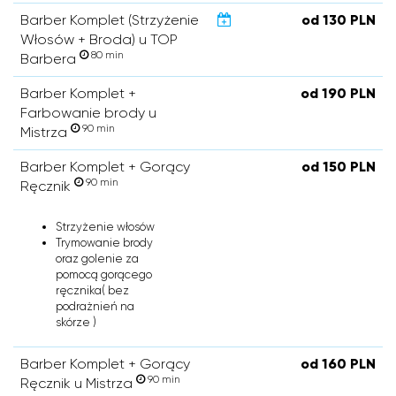
Barber Komplet (Strzyżenie
od 130 PLN
Włosów + Broda) u TOP
80 min
Barbera
Barber Komplet +
od 190 PLN
Farbowanie brody u
90 min
Mistrza
Barber Komplet + Gorący
od 150 PLN
90 min
Ręcznik
Strzyżenie włosów
Trymowanie brody
oraz golenie za
pomocą gorącego
ręcznika( bez
podrażnień na
skórze )
Barber Komplet + Gorący
od 160 PLN
90 min
Ręcznik u Mistrza