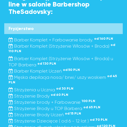
line w salonie Barbershop
TheSadovsky:
Fryzjerstwo
od 160 PLN
Barber Komplet + Farbowanie brody.
od
Barber Komplet (Strzyżenie Włosów + Broda)
110 PLN
Barber Komplet (Strzyżenie Włosów + Broda) u
od 130 PLN
TOP Barbera
od 50 PLN
Barber Komplet Uczeń
od 45
Męska depilacja nosa/ brwi/ uszy woskiem
PLN
od 30 PLN
Strzyżenia u Ucznia
od 60 PLN
Strzyżenie Brody
100 PLN
Strzyżenie brody + Farbowanie
od 65 PLN
Strzyżenie Brody u TOP Barbera
od 15 PLN
Strzyżenie Brody Uczeń
od 70 PLN
Strzyżenie Dziecięce ( od 6 - 12 lat )
od 120 PLN