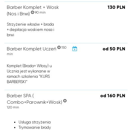
Barber Komplet + Wosk
130 PLN
90 min
(Nos i Brwi)
Strzyżenie włosów + broda
+ depilacja woskiem nosa i
brwi
150
Barber Komplet Uczeń
od 50 PLN
min
Komplet (Broda+ Włosy) u
Ucznia jest wykonane w
ramach szkolenia "KURS
BARBERSKI"
Barber SPA (
od 160 PLN
Combo+Parownik+Wosk)
120 min
Usługa strzyżenia
Trymowanie brody