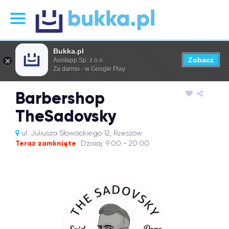
Bukka.pl
Zobacz
Asistapp Sp. z o.o.
Za darmo - w Google Play
Barbershop
TheSadovsky
ul. Juliusza Słowackiego 12, Rzeszów
Teraz zamknięte
Dzisiaj: 9:00 - 20:00