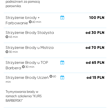
podrażnień za pomocą
parownika.
Strzyżenie brody +
100 PLN
60 min
Farbowanie
Strzyżenie Brody Stażysta
od 30 PLN
45 min
Strzyżenie Brody u Mistrza
od 70 PLN
30 min
Strzyżenie Brody u TOP
od 65 PLN
30 min
Barbera
60
Strzyżenie Brody Uczeń
od 15 PLN
min
Trymyrowania brody w
ramach szkolenia "KURS
BARBERSKI"