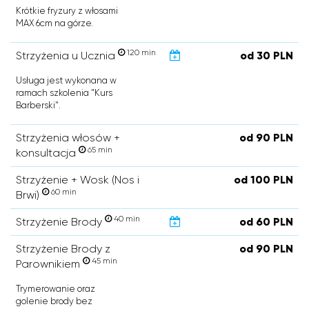
Krótkie fryzury z włosami
MAX 6cm na górze.
120 min
Strzyżenia u Ucznia
od 30 PLN
Usługa jest wykonana w
ramach szkolenia "Kurs
Barberski".
Strzyżenia włosów +
od 90 PLN
65 min
konsultacja
Strzyżenie + Wosk (Nos i
od 100 PLN
60 min
Brwi)
40 min
Strzyżenie Brody
od 60 PLN
Strzyżenie Brody z
od 90 PLN
45 min
Parownikiem
Trymerowanie oraz
golenie brody bez