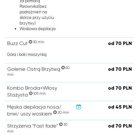
za pomocą
Parownika(bez
podrażnień na
skórze przy użyciu
brzytwy)
Woskowa depilacja
30 min
Buzz Cut
od 70 PLN
Góra i boki maszynką.
60
Golenie Ostrą Brzytwą
od 70 PLN
min
Kombo Broda+Włosy
od 70 PLN
105 min
Stażysta
Męska depilacja nosa/
od 45 PLN
20 min
brwi/ uszy woskiem
30
Strzyżenia "Fast fade"
od 70 PLN
min