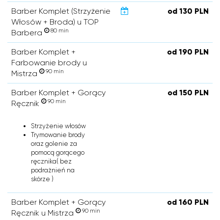
Barber Komplet (Strzyżenie
od 130 PLN
Włosów + Broda) u TOP
80 min
Barbera
Barber Komplet +
od 190 PLN
Farbowanie brody u
90 min
Mistrza
Barber Komplet + Gorący
od 150 PLN
90 min
Ręcznik
Strzyżenie włosów
Trymowanie brody
oraz golenie za
pomocą gorącego
ręcznika( bez
podrażnień na
skórze )
Barber Komplet + Gorący
od 160 PLN
90 min
Ręcznik u Mistrza