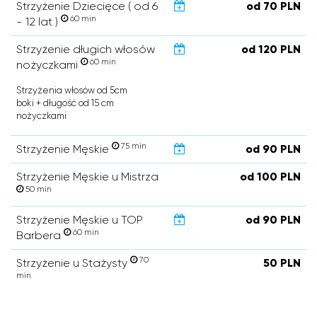
Strzyżenie Dziecięce ( od 6
od 70 PLN
60 min
- 12 lat )
Strzyżenie długich włosów
od 120 PLN
60 min
nożyczkami
Strzyżenia włosów od 5cm
boki + długość od 15 cm
nożyczkami
75 min
Strzyżenie Męskie
od 90 PLN
Strzyżenie Męskie u Mistrza
od 100 PLN
50 min
Strzyżenie Męskie u TOP
od 90 PLN
60 min
Barbera
70
Strzyżenie u Stażysty
50 PLN
min