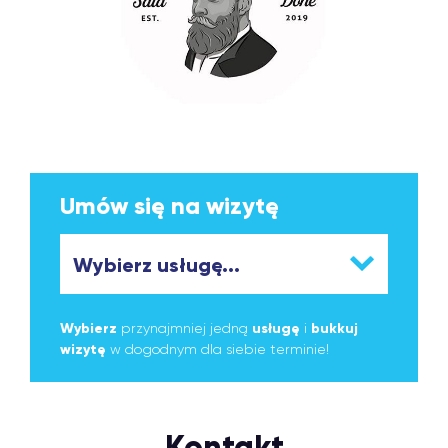
Umów się na wizytę
Wybierz
przynajmniej jedną
usługę
i
bukkuj
wizytę
w dogodnym dla siebie terminie!
Kontakt