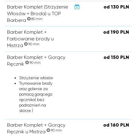
Barber Komplet (Strzyżenie
od 130 PLN
Włosów + Broda) u TOP
80 min
Barbera
Barber Komplet +
od 190 PLN
Farbowanie brody u
90 min
Mistrza
Barber Komplet + Gorący
od 150 PLN
90 min
Ręcznik
Strzyżenie włosów
Trymowanie brody
oraz golenie za
pomocą gorącego
ręcznika( bez
podrażnień na
skórze )
Barber Komplet + Gorący
od 160 PLN
90 min
Ręcznik u Mistrza