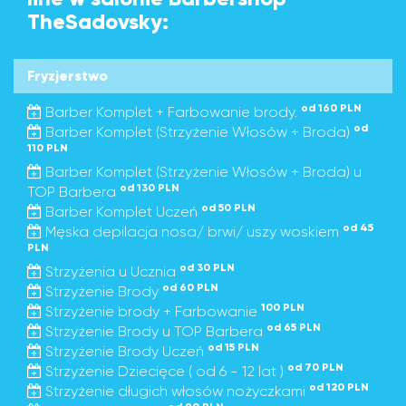
TheSadovsky:
Fryzjerstwo
od 160 PLN
Barber Komplet + Farbowanie brody.
od
Barber Komplet (Strzyżenie Włosów + Broda)
110 PLN
Barber Komplet (Strzyżenie Włosów + Broda) u
od 130 PLN
TOP Barbera
od 50 PLN
Barber Komplet Uczeń
od 45
Męska depilacja nosa/ brwi/ uszy woskiem
PLN
od 30 PLN
Strzyżenia u Ucznia
od 60 PLN
Strzyżenie Brody
100 PLN
Strzyżenie brody + Farbowanie
od 65 PLN
Strzyżenie Brody u TOP Barbera
od 15 PLN
Strzyżenie Brody Uczeń
od 70 PLN
Strzyżenie Dziecięce ( od 6 - 12 lat )
od 120 PLN
Strzyżenie długich włosów nożyczkami