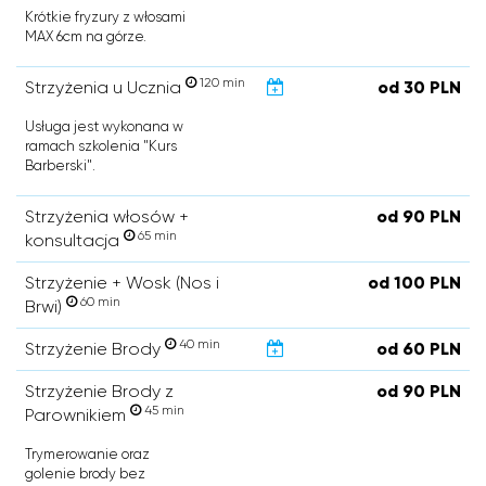
Krótkie fryzury z włosami
MAX 6cm na górze.
120 min
Strzyżenia u Ucznia
od 30 PLN
Usługa jest wykonana w
ramach szkolenia "Kurs
Barberski".
Strzyżenia włosów +
od 90 PLN
65 min
konsultacja
Strzyżenie + Wosk (Nos i
od 100 PLN
60 min
Brwi)
40 min
Strzyżenie Brody
od 60 PLN
Strzyżenie Brody z
od 90 PLN
45 min
Parownikiem
Trymerowanie oraz
golenie brody bez