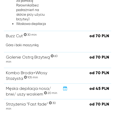
za pomocą
Parownika(bez
podrażnień na
skórze przy użyciu
brzytwy)
Woskowa depilacja
30 min
Buzz Cut
od 70 PLN
Góra i boki maszynką.
60
Golenie Ostrą Brzytwą
od 70 PLN
min
Kombo Broda+Włosy
od 70 PLN
105 min
Stażysta
Męska depilacja nosa/
od 45 PLN
20 min
brwi/ uszy woskiem
30
Strzyżenia "Fast fade"
od 70 PLN
min