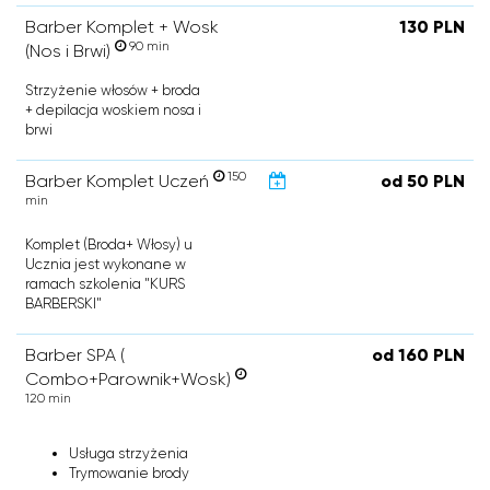
Barber Komplet + Wosk
130 PLN
90 min
(Nos i Brwi)
Strzyżenie włosów + broda
+ depilacja woskiem nosa i
brwi
150
Barber Komplet Uczeń
od 50 PLN
min
Komplet (Broda+ Włosy) u
Ucznia jest wykonane w
ramach szkolenia "KURS
BARBERSKI"
Barber SPA (
od 160 PLN
Combo+Parownik+Wosk)
120 min
Usługa strzyżenia
Trymowanie brody