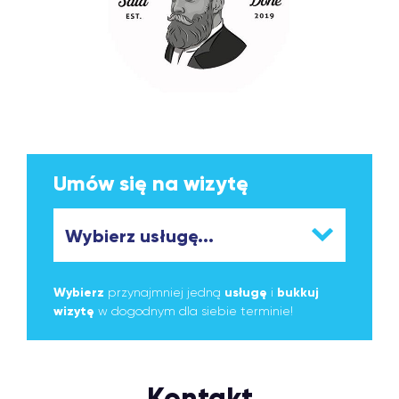
Umów się na wizytę
Wybierz
przynajmniej jedną
usługę
i
bukkuj
wizytę
w dogodnym dla siebie terminie!
Kontakt