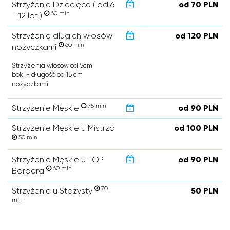
Strzyżenie Dziecięce ( od 6
od 70 PLN
60 min
- 12 lat )
Strzyżenie długich włosów
od 120 PLN
60 min
nożyczkami
Strzyżenia włosów od 5cm
boki + długość od 15 cm
nożyczkami
75 min
Strzyżenie Męskie
od 90 PLN
Strzyżenie Męskie u Mistrza
od 100 PLN
50 min
Strzyżenie Męskie u TOP
od 90 PLN
60 min
Barbera
70
Strzyżenie u Stażysty
50 PLN
min