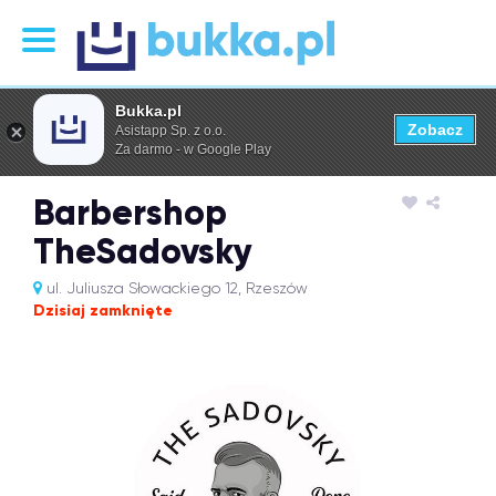
Bukka.pl
Zobacz
Asistapp Sp. z o.o.
Za darmo - w Google Play
Barbershop
TheSadovsky
ul. Juliusza Słowackiego 12, Rzeszów
Dzisiaj zamknięte