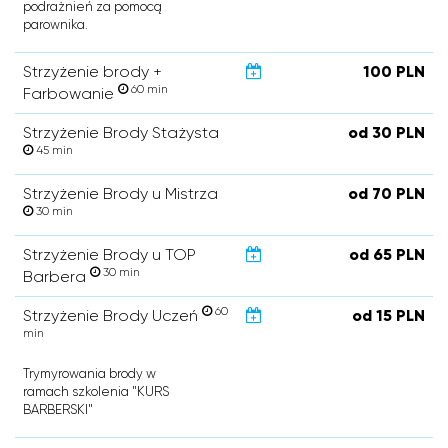
podrażnień za pomocą
parownika.
Strzyżenie brody +
100 PLN
60 min
Farbowanie
Strzyżenie Brody Stażysta
od 30 PLN
45 min
Strzyżenie Brody u Mistrza
od 70 PLN
30 min
Strzyżenie Brody u TOP
od 65 PLN
30 min
Barbera
60
Strzyżenie Brody Uczeń
od 15 PLN
min
Trymyrowania brody w
ramach szkolenia "KURS
BARBERSKI"